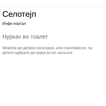
Селотејп
Инфо портал
Нуркач во тоалет
Можеби му делува посигурно, или поинтересно, па
детето одбрало да нурка во wc шољата.