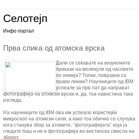
Селотејп
Инфо портал
Прва слика од атомска врска
Дали се сеќавате на визуелните
прикази на молекули од часовите
по хемија? Топки, поврзани со
прави линии? Научниците од IBM
успеале за прв пат да направат
фотографија на атомски врски и, да, тоа навистина така
изгледа.
На научниците од IBM ова им успеало користејќи
микроскоп на атомски сили, а како тоа обично се случува
кога станува збор за атомите, "фотографијата" која ја
гледате баш и не е фотографија во вистинска смисла на
зборот.