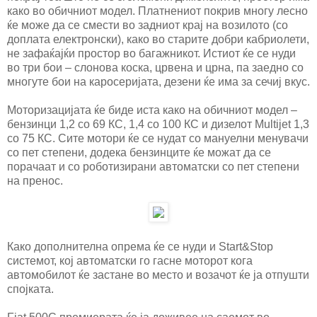
како во обичниот модел. Платнениот покрив многу лесно
ќе може да се смести во задниот крај на возилото (со
доплата електронски), како во старите добри кабриолети,
не зафаќајќи простор во багажникот. Истиот ќе се нуди
во три бои – слонова коска, црвена и црна, па заедно со
многуте бои на каросеријата, дезени ќе има за сечиј вкус.
Моторизацијата ќе биде иста како на обичниот модел –
бензинци 1,2 со 69 КС, 1,4 со 100 КС и дизелот Multijet 1,3
со 75 КС. Сите мотори ќе се нудат со мануелни менувачи
со пет степени, додека бензинците ќе можат да се
порачаат и со роботизирани автоматски со пет степени
на пренос.
Како дополнителна опрема ќе се нуди и Start&Stop
системот, кој автоматски го гасне моторот кога
автомобилот ќе застане во место и возачот ќе ја отпушти
спојката.