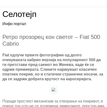
Селотејп
Инфо портал
Ретро прозорец кон светот – Fiat 500
Cabrio
Fiat одлучи првите фотографии од долго
очекуваната кабрио верзија на популарниот 500 да
ги претстави пред саемот во Женева, каде ќе се
одржи премиерата. Сликите најавуваат класичен
платнен покрив, но и статични странични носачи, за
да се задржи добрата крутост на каросеријата.
Поради простиот механизам за отворање на покривот, и
покрај тоа што не се зголемени димензиите, простор има