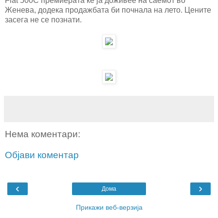
Fiat 500C премиерата ќе ја доживее на саемот во
Женева, додека продажбата би почнала на лето. Цените
засега не се познати.
Нема коментари:
Објави коментар
‹
›
Дома
Прикажи веб-верзија