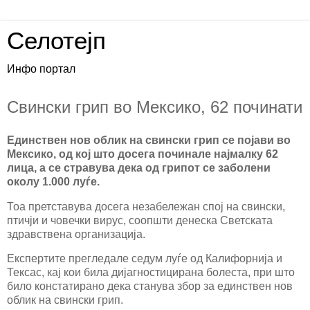
Селотејп
Инфо портал
Свински грип во Мексико, 62 починати
Единствен нов облик на свински грип се појави во
Мексико, од кој што досега починале најмалку 62
лица, а се стравува дека од грипот се заболени
околу 1.000 луѓе.
Тоа претставува досега незабележан спoј на свински,
птичји и човечки вирус, соопшти денеска Светската
здравствена организација.
Експертите прегледале седум луѓе од Калифорнија и
Тексас, кај кои била дијагностицирана болеста, при што
било констатирано дека станува збор за единствен нов
облик на свински грип.