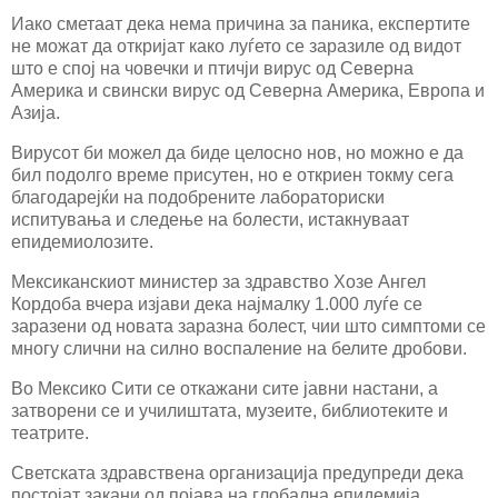
Иако сметаат дека нема причина за паника, експертите
не можат да откријат како луѓето се заразиле од видот
што е спој на човечки и птичји вирус од Северна
Америка и свински вирус од Северна Америка, Европа и
Азија.
Вирусот би можел да биде целосно нов, но можно е да
бил подолго време присутен, но е откриен токму сега
благодарејќи на подобрените лабораториски
испитувања и следење на болести, истакнуваат
епидемиолозите.
Мексиканскиот министер за здравство Хозе Ангел
Кордоба вчера изјави дека најмалку 1.000 луѓе се
заразени од новата заразна болест, чии што симптоми се
многу слични на силно воспаление на белите дробови.
Во Мексико Сити се откажани сите јавни настани, а
затворени се и училиштата, музеите, библиотеките и
театрите.
Светската здравствена организација предупреди дека
постојат закани од појава на глобална епидемија.