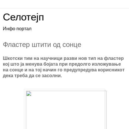
Селотејп
Инфо портал
Фластер штити од сонце
Шкотски тим на научници разви нов тип на фластер
кој што ја менува бојата при предолго изложување
на сонце и на тој начин го предупредува корисникот
дека треба да се засолни.