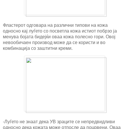
Фластерот одговара на различни типови на кожа
односно кај луѓето со посветла кожа истиот побрзо ја
менува бојата бидејќи оваа кожа полесно гори. Овој
невообичаен производ може да се користи и во
комбинација со заштитни креми.
-Луѓето не знаат дека УВ зраците се непредвидливи
односно дека кожата може отпосле да поцрвени. Оваа