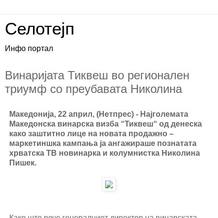
Селотејп
Инфо портал
Винаријата Тиквеш во регионален
триумф со преубавата Николина
Македонија, 22 април, (Нетпрес) - Најголемата
Македонска винарска визба “Тиквеш“ од денеска
како заштитно лице на новата продажно –
маркетиншка кампања ја ангажираше познатата
хрватска ТВ новинарка и колумнистка Николина
Пишек.
Како што рече генералниот директор на винарската