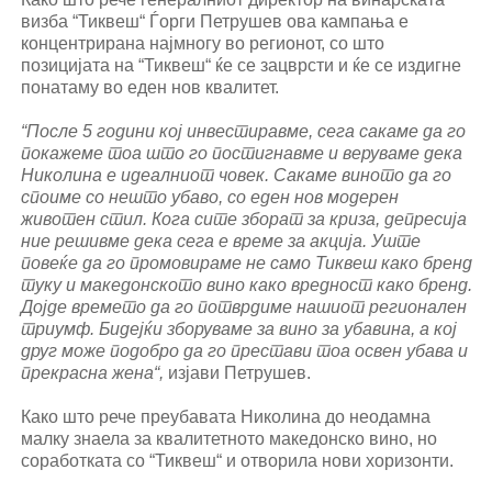
визба “Тиквеш“ Ѓорги Петрушев ова кампања е
концентрирана најмногу во регионот, со што
позицијата на “Тиквеш“ ќе се зацврсти и ќе се издигне
понатаму во еден нов квалитет.
“После 5 години кој инвестиравме, сега сакаме да го
покажеме тоа што го постигнавме и веруваме дека
Николина е идеалниот човек. Сакаме виното да го
споиме со нешто убаво, со еден нов модерен
животен стил. Кога сите зборат за криза, депресија
ние решивме дека сега е време за акција. Уште
повеќе да го промовираме не само Тиквеш како бренд
туку и македонското вино како вредност како бренд.
Дојде времето да го потврдиме нашиот регионален
триумф. Бидејќи зборуваме за вино за убавина, а кој
друг може подобро да го престави тоа освен убава и
прекрасна жена“,
изјави Петрушев.
Како што рече преубавата Николина до неодамна
малку знаела за квалитетното македонско вино, но
соработката со “Тиквеш“ и отворила нови хоризонти.