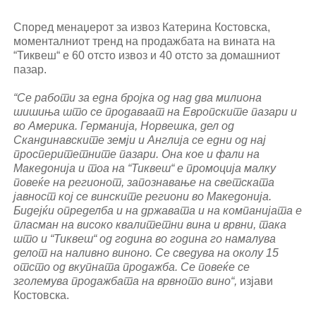
Според менаџерот за извоз Катерина Костовска,
моменталниот тренд на продажбата на вината на
“Тиквеш“ е 60 отсто извоз и 40 отсто за домашниот
пазар.
“Се работи за една бројка од над два милиона
шишиња што се продаваат на Европските пазари и
во Америка. Германија, Норвешка, дел од
Скандинавските земји и Англија се едни од нај
просперитетните пазари. Она кое и фали на
Македонија и тоа на “Тиквеш“ е промоција малку
повеќе на регионот, запознавање на светската
јавност кој се винските региони во Македонија.
Бидејќи определба и на државата и на компанијата е
пласман на високо квалитетни вина и врвни, така
што и “Тиквеш“ од година во година го намалува
делот на наливно виноно. Се сведува на околу 15
отсто од вкупната продажба. Се повеќе се
зголемува продажбата на врвното вино“,
изјави
Костовска.