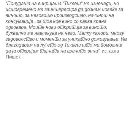
“Понудата на винријата “Тиквеш“ ме изненади, но
истовремено ме заинтересира да дознам повеќе за
виното, за неговото производство, начинот на
консумација , за тоа кое вино со каква храна
одговара. Моите нови откритија за виното,
буквално ме навлекува на него. Малку калори, многу
задоволство и моменти за уникатно доживување. Им
благодарам на луѓето од Тиквеш што ми помогнаа
да ја откријам тајната на врвните вина“,
истакна
Пишек.