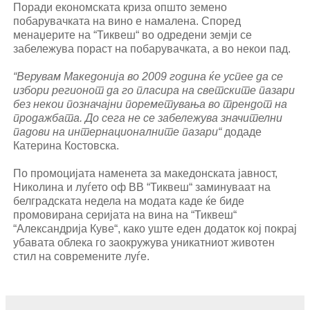
Поради економската криза општо земено
побарувачката на вино е намалена. Според
менаџерите на “Тиквеш“ во одредени земји се
забележува пораст на побарувачката, а во некои пад.
“Верувам Македонија во 2009 година ќе успее да се
избори регионот да го пласира на светските пазари
без некои позначајни пореметувања во трендот на
продажбата. До сега не се забележува значителни
падови на интернационалните пазари“
додаде
Катерина Костовска.
По промоцијата наменета за македонската јавност,
Николина и луѓето оф ВВ “Тиквеш“ заминуваат на
белградската недела на модата каде ќе биде
промовирана серијата на вина на “Тиквеш“
“Александрија Куве“, како уште еден додаток кој покрај
убавата облека го заокружува уникатниот животен
стил на современите луѓе.