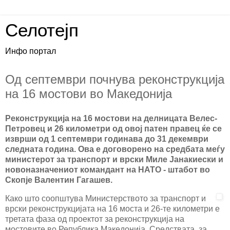
Селотејп
Инфо портал
Од септември почнува реконструкција
на 16 мостови во Македонија
Реконструкција на 16 мостови на делницата Велес-
Петровец и 26 километри од овој патен правец ќе се
изврши од 1 септември годинава до 31 декември
следната година. Ова е договорено на средбата меѓу
министерот за транспорт и врски Миле Јанакиески и
новоназначениот командант на НАТО - штабот во
Скопје Валентин Гагашев.
Како што соопштува Министерството за транспорт и
врски реконструкцијата на 16 моста и 26-те километри е
третата фаза од проектот за реконструкција на
мостовите во Република Македонија. Средствата, за