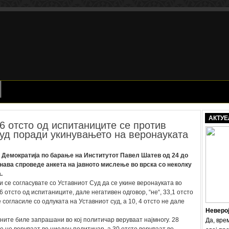
АКТУЕ
 отсто од испитаниците се против
уд поради укинувањето на веронауката
 Демократија по барање на Институтот Павел Шатев од 24 до
нава спроведе анкета на јавното мислење во врска со неколку
.
се согласувате со Уставниот Суд да се укине веронауката во
 отсто од испитаниците, дале негативен одговор, “не“, 33,1 отсто
согласиле со одлуката на Уставниот суд, а 10, 4 отсто не дале
Неверо
ните биле запрашани во кој политичар веруваат најмногу. 28
Да, вре