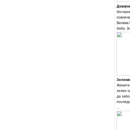
Девојче
Интерне
повлече
Велика 
баба. Зо
Зеленио
Жените 
зелен ч
да забо
последн
...