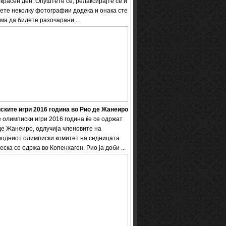
екрасен ден. Опуштете се, релаксирајте се и
ете неколку фотографии додека и онака сте
ема да бидете разочарани ...
ките игри 2016 година во Рио де Жанеиро
 олимписки игри 2016 година ќе се одржат
де Жанеиро, одлучија членовите на
одниот олимписки комитет на седницата
еска се одржа во Копенхаген. Рио ја доби ...