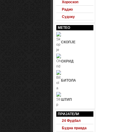
Хороскоп
Радио
Судоку
МЕТЕО
СКОПЈЕ
ОХРИД
БИТОЛА
ШТИП
ПРИЈАТЕЛИ
24 Фудбал
Будна правда