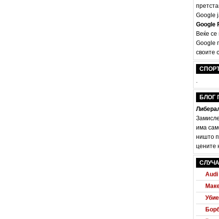
претста
Google ј
Google F
Веќе се
Google 
своите с
СПОР
.
БЛОГ 
Либерал
Замисле
има сам
ништо п
цените н
СЛУЧА
Audi
Маке
Убие
Борб
Pana