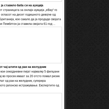
 ја ставило баба си на аукција
т страницата за онлајн аукција „eBay“ го
 огласот на десет годишното девојче од
Британија, кое сакало да ја продаде својата
и Пемблтон ја ставила својата 61-год ...
т чај штити од рак на желудник
кои секојдневни пијат најмалку 5 филџани
ај во просек имаат за 20 отсто помал ризик
лат од рак на желудник, сугерира
ото јапонско истражување. Експертите од