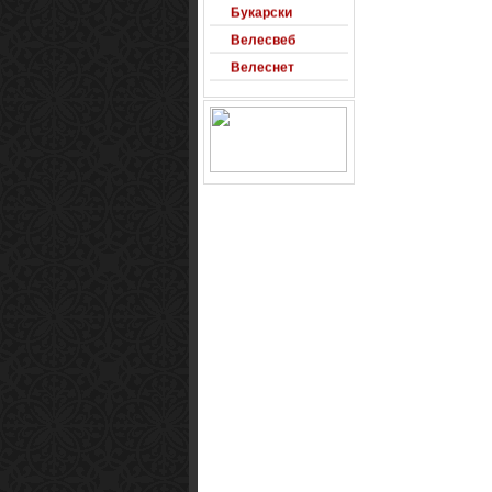
Букарски
Велесвеб
Велеснет
Миладиноски
МК Забава
Оксиморон
Паблишер
Позадини
Развигор
Сајт на денот
Сеад93
Alexandro
Arsenal
Macedonia
Free Counter-
Strike Server
Macedinian Top
Models
Razvigor