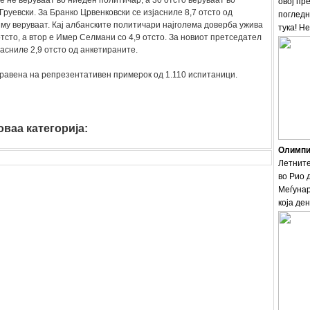
е не веруваат во ниеден политичар, а 30 отсто веруваат во
овој пр
руевски. За Бранко Црвенковски се изјасниле 8,7 отсто од
погледн
му веруваат. Кај албанските политичари најголема доверба ужива
тука! Н
отсто, а втор е Имер Селмани со 4,9 отсто. За новиот претседател
јасниле 2,9 отсто од анкетираните.
равена на репрезентативен примерок од 1.110 испитаници.
ваа категорија:
Олимпис
Летните
во Рио 
Меѓунар
која ден