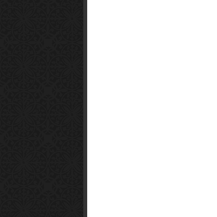
Science Fiction
Observer
Smart1x2.com
Soko Zabava