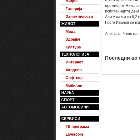
отсто од испитанит
Видео
премиерот Никола Г
Галерија
испитаниците дека 
Занимливости
Али Ахмети со 8,2 
Ѓорге Иванов се из
ЖИВОТ
Мода
Анкетата беше нап
Здравје
Култура
ТЕХНОЛОГИЈА
Последни во о
Интернет
Хардвер
Софтвер
Мобилни
НАУКА
СПОРТ
АВТОМОБИЛИ
СЕРВИСИ
ТВ програма
Livescore