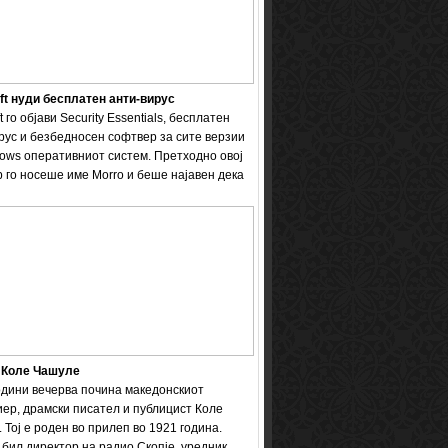
ft нуди бесплатен анти-вирус
t го објави Security Essentials, бесплатен
рус и безбедносен софтвер за сите верзии
ows оперативниот систем. Претходно овој
 го носеше име Мorro и беше најавен дека
 Коле Чашуле
одини вечерва почина македонскиот
ер, драмски писател и публицист Коле
 Тој е роден во прилеп во 1921 година.
бил директор на радио Скопје, уредник ...