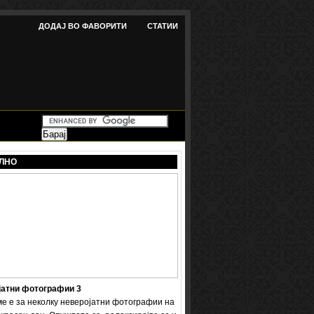
ДОДАЈ ВО ФАВОРИТИ
СТАТИИ
ЛНО
јатни фотографии 3
ме е за неколку неверојатни фотографии на