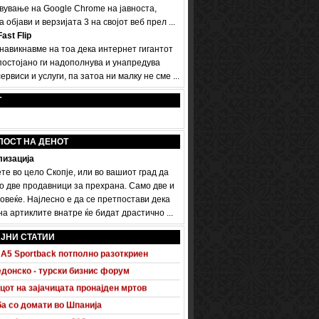
вување на Google Chrome на јавноста,
а објави и верзијата 3 на својот веб прел ...
ast Flip
 навикнавме на тоа дека интернет гигантот
постојано ги надополнува и унапредува
ервиси и услуги, па затоа ни малку не сме ...
Т
ПОСТ НА ДЕНОТ
изација
те во цело Скопје, или во вашиот град да
о две продавници за прехрана. Само две и
овеќе. Најлесно е да се претпостави дека
а артиклите внатре ќе бидат драстично ...
ЈНИ СТАТИИ
 A5 Sportback потполно разоткриен
донско - турски бизнис форум
цот на зајачицата пронајден мртов
а со домати во Шпанија
sonic плазма од 216 см