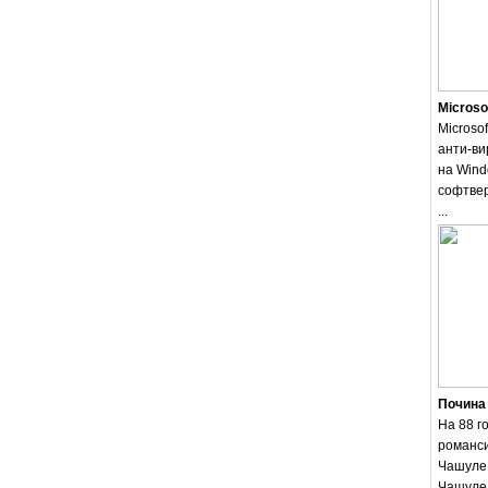
Microso
Microsof
анти-ви
на Wind
софтвер
...
Почина
На 88 г
романси
Чашуле.
Чашуле 