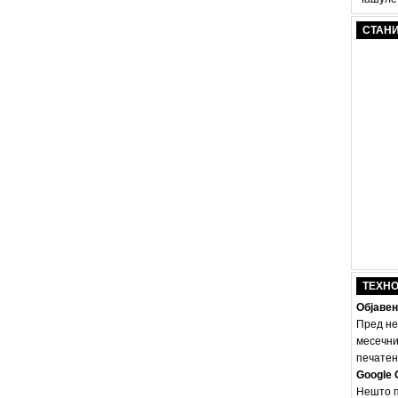
СТАН
ТЕХН
Објавен
Пред не
месечни
печатено
Google 
Нешто п