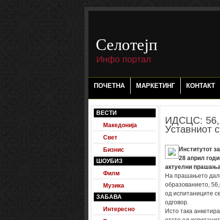
-->
Селотејп
Инфо портал
ПОЧЕТНА
МАРКЕТИНГ
КОНТАКТ
ВЕСТИ
ИДСЦС: 56,6
Македонија
Уставниот с
Свет
Институтот за
Бизнис
28 април годи
ШОУБИЗ
актуелни прашања
Филм
На прашањето дали 
образованието, 56,6
Музика
од испитаниците се 
ЗАБАВА
одговор.
Интересно
Исто така анкетира