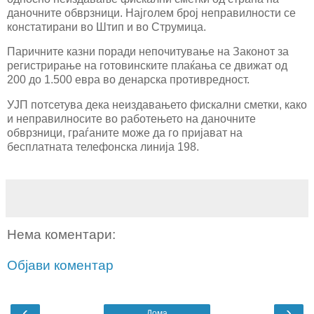
даночните обврзници. Најголем број неправилности се
констатирани во Штип и во Струмица.
Паричните казни поради непочитување на Законот за
регистрирање на готовинските плаќања се движат од
200 до 1.500 евра во денарска противредност.
УЈП потсетува дека неиздавањето фискални сметки, како
и неправилносите во работењето на даночните
обврзници, граѓаните може да го пријават на
бесплатната телефонска линија 198.
Нема коментари:
Објави коментар
‹
›
Дома