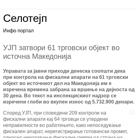
Селотејп
Инфо портал
УЈП затвори 61 трговски објект во
источна Македонија
Управата за јавни приходи денеска соопшти дека
при контрола на фискални апарати на 61 трговски
објект во источниот дел на Македонија им е
изречена времена забрана за вршење на дејноста од
30 дена. Во текот на инспекцискиот надзор се
изречени глоби во вкупен износ од 5.732.900 денари.
Според УЈП, при споведени 209 контроли на
фискални апарати кај 64 трговци се утврдени
неправилности во работењето, како непоседување
фискален апарат, нерегистрирање готовински промет,
односно неиздавање фискални сметки од страна на