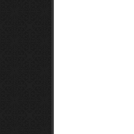
Smart1x2.com
Soko Zabava