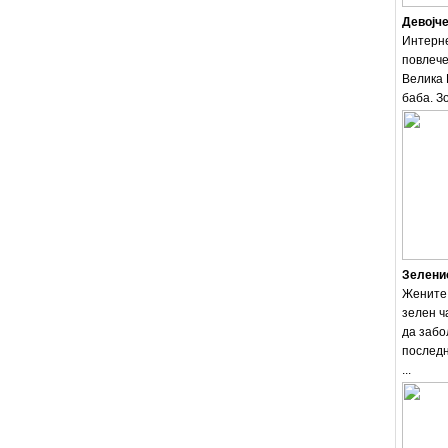
Девојче
Интерне
повлече
Велика 
баба. Зо
Зеленио
Жените 
зелен ч
да забо
последн
...