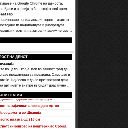
вување на Google Chrome на јавноста,
а објави и верзијата 3 на својот веб прел ...
ast Flip
 навикнавме на тоа дека интернет гигантот
постојано ги надополнува и унапредува
ервиси и услуги, па затоа ни малку не сме ...
Т
ПОСТ НА ДЕНОТ
изација
те во цело Скопје, или во вашиот град да
о две продавници за прехрана. Само две и
овеќе. Најлесно е да се претпостави дека
а артиклите внатре ќе бидат драстично ...
 A5 Sportback потполно разоткриен
ЈНИ СТАТИИ
донско - турски бизнис форум
цот на зајачицата пронајден мртов
а со домати во Шпанија
sonic плазма од 216 см
Светски конгрес на вештерки во Србија