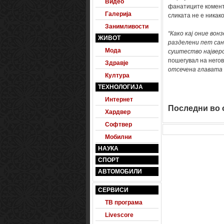
Видео
фанатиците комент
Галерија
сликата не е никако
Занимливости
“Како кај оние вон
ЖИВОТ
разделени пет сан
Мода
суштество најверо
пошегувал на него
Здравје
отсечена главата 
Култура
ТЕХНОЛОГИЈА
Интернет
Последни во о
Хардвер
Софтвер
Мобилни
НАУКА
СПОРТ
АВТОМОБИЛИ
СЕРВИСИ
ТВ програма
Livescore