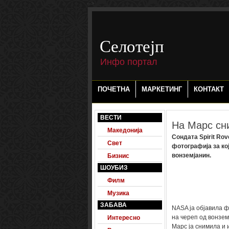
-->
Селотејп
Инфо портал
ПОЧЕТНА
МАРКЕТИНГ
КОНТАКТ
ВЕСТИ
На Марс сн
Македонија
Сондата Spirit Rov
Свет
фотографија за ко
вонземјанин.
Бизнис
ШОУБИЗ
Филм
Музика
ЗАБАВА
NASA ја објавила ф
на череп од вонзем
Интересно
Марс ја снимила и 