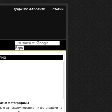
ДОДАЈ ВО ФАВОРИТИ
СТАТИИ
ЛНО
јатни фотографии 3
ме е за неколку неверојатни фотографии на