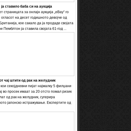
 ја ставило баба си на аукција
т страницата за онлајн аукција „eBay“ го
 огласот на десет годишното девојче од
Британија, кое сакало да ја продаде својата
и Пемблтон ја ставила својата 61-год ...
т чај штити од рак на желудник
кои секојдневни пијат најмалку 5 филџани
ај во просек имаат за 20 отсто помал ризик
лат од рак на желудник, сугерира
ото јапонско истражување. Експертите од