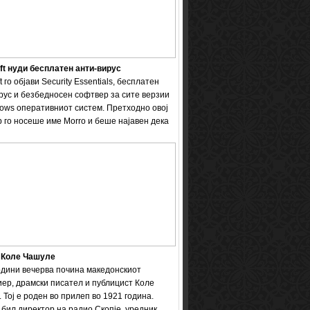
ft нуди бесплатен анти-вирус
t го објави Security Essentials, бесплатен
рус и безбедносен софтвер за сите верзии
ows оперативниот систем. Претходно овој
 го носеше име Мorro и беше најавен дека
 Коле Чашуле
одини вечерва почина македонскиот
ер, драмски писател и публицист Коле
 Тој е роден во прилеп во 1921 година.
бил директор на радио Скопје, уредник ...