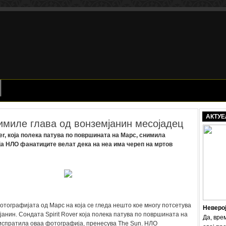
АКТУЕ
имиле глава од вонземјанин месојадец
er, која полека патува по површината на Марс, снимила
ја НЛО фанатиците велат дека на неа има череп на мртов
отографијата од Марс на која се гледа нешто кое многу потсетува
Неверо
јанин. Сондата Spirit Rover која полека патува по површината на
Да, вре
испратила оваа фотографија, пренесува The Sun. НЛО