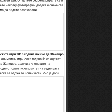
екрасен ден. Опуштете се, релаксирајте се и
ете неколку фотографии додека и онака сте
ема да бидете разочарани ...
ките игри 2016 година во Рио де Жанеиро
 олимписки игри 2016 година ќе се одржат
де Жанеиро, одлучија членовите на
одниот олимписки комитет на седницата
еска се одржа во Копенхаген. Рио ја доби ...