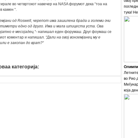
овој пр
ирале во четвртокот навечер на NASA форумот дека “тоа на
погледн
в камен “.
тука! Н
земјани од Roswell, черепот има зашилена брада и големи очи
тиметри едно од друго. Има и мала шпицеста уста. Ова
јатно е месојадец.“
- напишал еден форумаш. Друг фоумаш се
виот коментар и напишал.
“Дали на овој вонземјанец му е
или е закопан до врат?“
ваа категорија:
Олимпис
Летните
во Рио 
Меѓунар
која ден