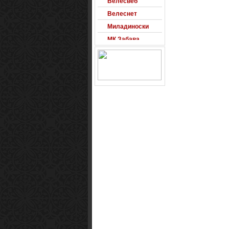
Велеснет
Миладиноски
МК Забава
Оксиморон
Паблишер
Позадини
Развигор
Сајт на денот
Сеад93
Alexandro
Arsenal
Macedonia
Free Counter-
Strike Server
Macedinian Top
Models
Razvigor
Science Fiction
Observer