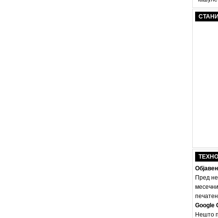
СТАН
ТЕХН
Објавен
Пред не
месечни
печатено
Google 
Нешто п