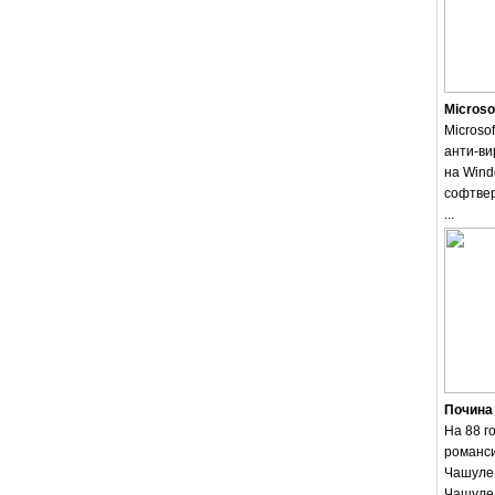
Microso
Microsof
анти-ви
на Wind
софтвер
...
Почина
На 88 г
романси
Чашуле.
Чашуле 