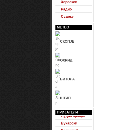
Хороскоп
Радио
Судоку
МЕТЕО
СКОПЈЕ
ОХРИД
БИТОЛА
ШТИП
24 Фудбал
ПРИЈАТЕЛИ
Будна правда
Букарски
Велесвеб