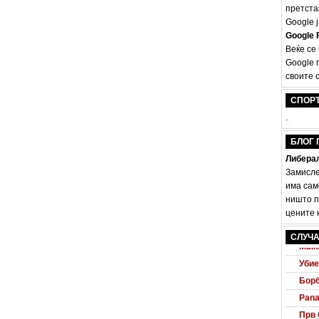
претста
Google ј
Google F
Веќе се
Google 
своите с
СПОР
.
БЛОГ 
Либерал
Замисле
има сам
ништо п
цените н
Audi
СЛУЧА
Маке
Убие
Борб
Pana
Прв 