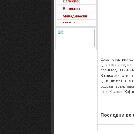
Велеснет
Миладиноски
МК Забава
Оксиморон
Паблишер
Позадини
Развигор
Сајт на денот
Само четвртина од 
девет производи на
Сеад93
производи за бебињ
Alexandro
Во реалноста, кога
дека тие се тоталн
Arsenal
содржат транс маст
Macedonia
вели Кристин Хејг о
Free Counter-
Strike Server
Macedinian Top
Models
Последни во о
Razvigor
Science Fiction
Observer