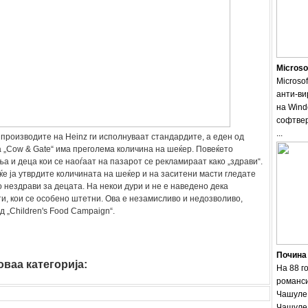
Microso
Microsof
анти-ви
на Wind
софтвер
...
производите на Heinz ги исполнуваат стандардите, а еден од
 „Cow & Gate“ има преголема количина на шеќер. Повеќето
а и деца кои се наоѓаат на пазарот се рекламираат како „здрави“.
 ќе ја утврдите количината на шеќер и на заситени масти гледате
о нездрави за децата. На некои дури и не е наведено дека
и, кои се особено штетни. Ова е незамисливо и недозволиво,
д „Children's Food Campaign“.
Почина
ваа категорија:
zdravje
На 88 г
романси
Чашуле.
Чашуле 