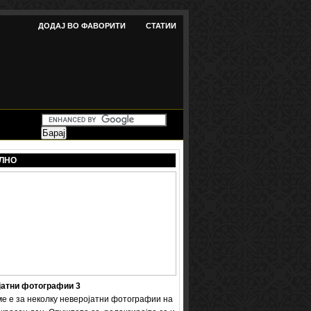
ДОДАЈ ВО ФАВОРИТИ
СТАТИИ
ЛНО
јатни фотографии 3
ме е за неколку неверојатни фотографии на