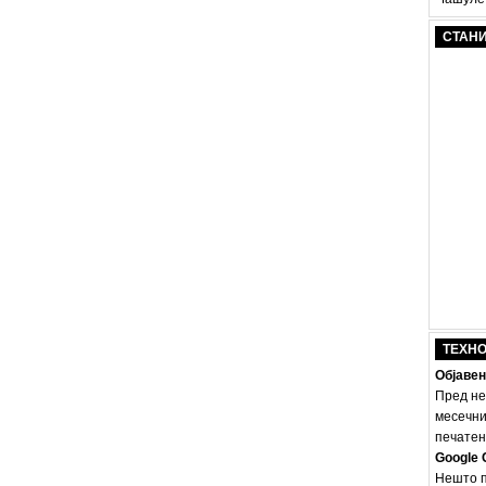
СТАН
ТЕХН
Објавен
Пред не
месечни
печатено
Google 
Нешто п