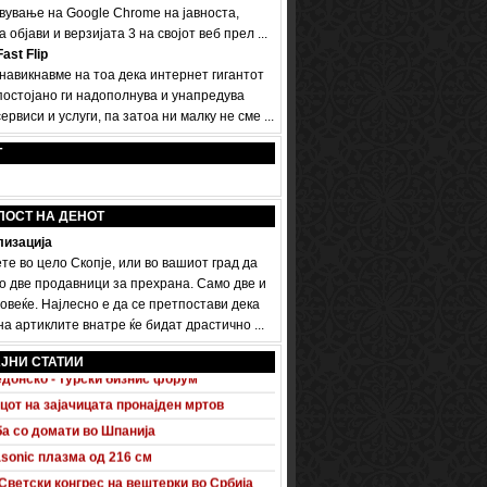
вување на Google Chrome на јавноста,
а објави и верзијата 3 на својот веб прел ...
ast Flip
 навикнавме на тоа дека интернет гигантот
постојано ги надополнува и унапредува
ервиси и услуги, па затоа ни малку не сме ...
Т
ПОСТ НА ДЕНОТ
изација
те во цело Скопје, или во вашиот град да
о две продавници за прехрана. Само две и
овеќе. Најлесно е да се претпостави дека
а артиклите внатре ќе бидат драстично ...
 A5 Sportback потполно разоткриен
ЈНИ СТАТИИ
донско - турски бизнис форум
цот на зајачицата пронајден мртов
а со домати во Шпанија
sonic плазма од 216 см
Светски конгрес на вештерки во Србија