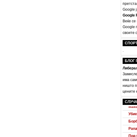
претста
Google ј
Google F
Веќе се
Google 
своите с
СПОР
.
БЛОГ 
Либерал
Замисле
има сам
ништо п
цените н
Audi
СЛУЧА
Маке
Убие
Борб
Pana
Прв 