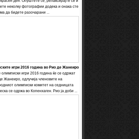
екрасен ден. Опуштете се, релаксирајте се и
ете неколку фотографии додека и онака сте
ема да бидете разочарани ...
ките игри 2016 година во Рио де Жанеиро
 олимписки игри 2016 година ќе се одржат
де Жанеиро, одлучија членовите на
одниот олимписки комитет на седницата
еска се одржа во Копенхаген. Рио ја доби ...