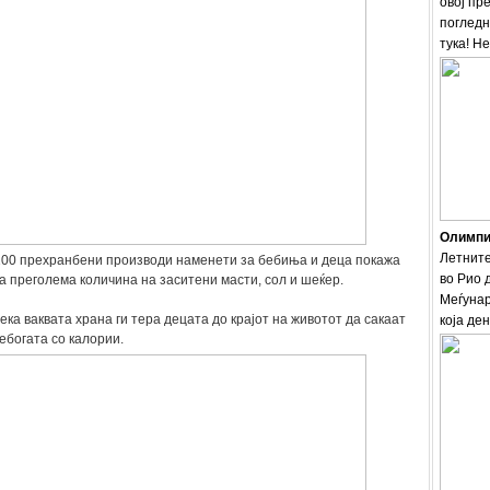
овој пр
погледн
тука! Н
Олимпис
Летните
100 прехранбени производи наменети за бебиња и деца покажа
во Рио 
а преголема количина на заситени масти, сол и шеќер.
Меѓунар
ека ваквата храна ги тера децата до крајот на животот да сакаат
која ден
ебогата со калории.