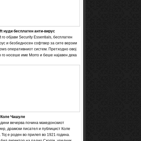
ft нуди бесплатен анти-вирус
t го објави Security Essentials, бесплатен
рус и безбедносен софтвер за сите верзии
ows оперативниот систем. Претходно овој
 го носеше име Мorro и беше најавен дека
 Коле Чашуле
одини вечерва почина македонскиот
ер, драмски писател и публицист Коле
 Тој е роден во прилеп во 1921 година.
бил директор на радио Скопје, уредник ...