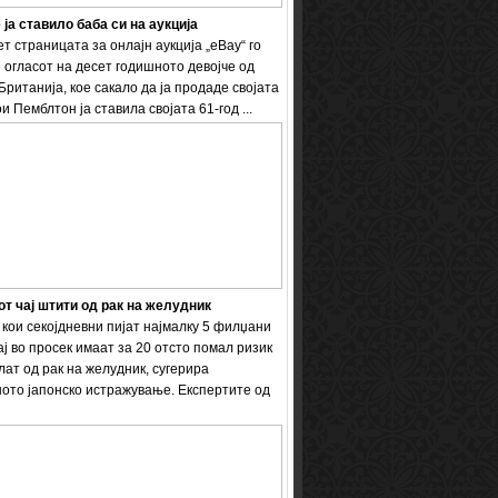
 ја ставило баба си на аукција
т страницата за онлајн аукција „eBay“ го
 огласот на десет годишното девојче од
Британија, кое сакало да ја продаде својата
и Пемблтон ја ставила својата 61-год ...
т чај штити од рак на желудник
кои секојдневни пијат најмалку 5 филџани
ај во просек имаат за 20 отсто помал ризик
лат од рак на желудник, сугерира
ото јапонско истражување. Експертите од