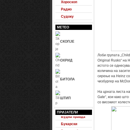
Хороскоп
Радио
Судоку
МЕТЕО
СКОПЈЕ
Лоби групата „Child
ОХРИД
Original Rusks“ на
истото се однесува
количина на засите
сирење на Heinz со
БИТОЛА
чизбургер на McDon
На црната листа на
Gate“, кои како шт
ШТИП
со високиот холест
24 Фудбал
ПРИЈАТЕЛИ
Будна правда
Букарски
Велесвеб