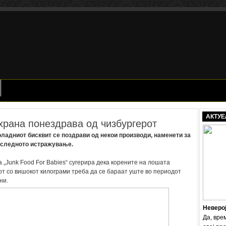
АКТУЕ
храна понездрава од чизбургерот
оладниот бисквит се поздрави од некои производи, наменети за
оследното истражување.
 „Junk Food For Babies“ сугерира дека корените на лошата
т со вишокот килограми треба да се бараат уште во периодот
ни.
Неверо
Да, вре