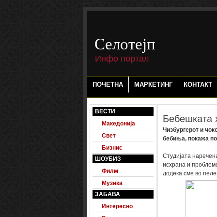
-->
Селотејп
Инфо портал
ПОЧЕТНА
МАРКЕТИНГ
КОНТАКТ
ВЕСТИ
Бебешката 
Македонија
Чизбургерот и чок
Свет
бебиња, покажа п
Бизнис
Студијата наречена
ШОУБИЗ
исхрана и проблемо
Филм
додека сме во пеле
Музика
ЗАБАВА
Интересно