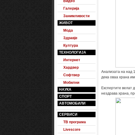
Видео
Галерија
Занимливости
ЖИВОТ
Мода
Здравје
Култура
ТЕХНОЛОГИЈА
Интернет
Хардвер
Анализата на над 
Софтвер
дека оваа храна им
Мобилни
Експертите велат д
НАУКА
нездрава храна, пр
СПОРТ
АВТОМОБИЛИ
СЕРВИСИ
ТВ програма
Livescore