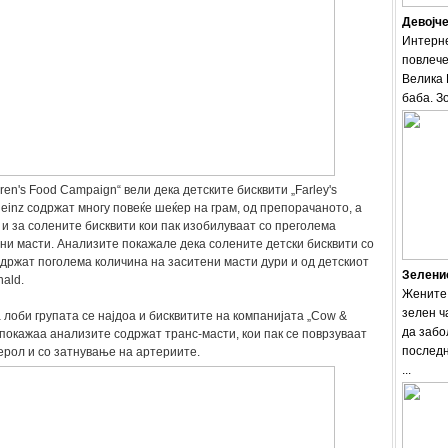
Девојче
Интерне
повлече
Велика 
баба. Зо
ren's Food Campaign“ вели дека детските бисквити „Farley's
 Heinz содржат многу повеќе шеќер на грам, од препорачаното, а
 и за солените бисквити кои пак изобилуваат со преголема
ни масти. Анализите покажале дека солените детски бисквити со
држат поголема количина на заситени масти дури и од детскиот
Зеленио
ald.
Жените 
зелен ч
 лоби групата се најдоа и бисквитите на компанијата „Cow &
да забо
о покажаа анализите содржат транс-масти, кои пак се поврзуваат
последн
ерол и со затнување на артериите.
...