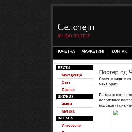
-->
Селотејп
Инфо портал
ПОЧЕТНА
МАРКЕТИНГ
КОНТАКТ
ВЕСТИ
Постер од 
Македонија
Сопствениците на 
Свет
Чак Норис.
Бизнис
Пекарата веќе неко
ШОУБИЗ
не залепиле постер
Филм
под заштита на Чак
Музика
ЗАБАВА
Интересно