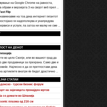
вување на Google Chrome на јавноста,
а објави и верзијата 3 на својот веб прел ...
ast Flip
 навикнавме на тоа дека интернет гигантот
постојано ги надополнува и унапредува
ервиси и услуги, па затоа ни малку не сме ...
Т
ПОСТ НА ДЕНОТ
изација
те во цело Скопје, или во вашиот град да
о две продавници за прехрана. Само две и
овеќе. Најлесно е да се претпостави дека
а артиклите внатре ќе бидат драстично ...
 A5 Sportback потполно разоткриен
ЈНИ СТАТИИ
донско - турски бизнис форум
цот на зајачицата пронајден мртов
а со домати во Шпанија
sonic плазма од 216 см
Светски конгрес на вештерки во Србија