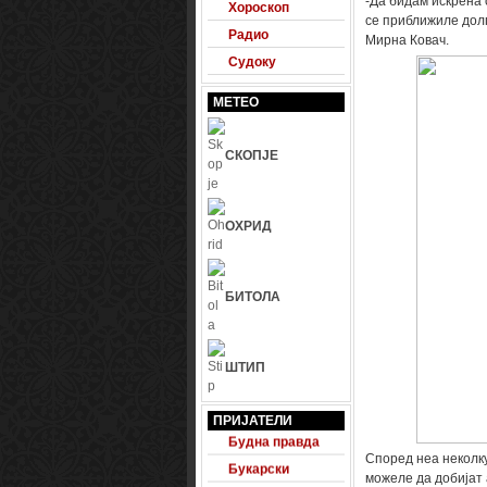
-Да бидам искрена 
Хороскоп
се приближиле долг
Радио
Мирна Ковач.
Судоку
МЕТЕО
СКОПЈЕ
ОХРИД
БИТОЛА
ШТИП
24 Фудбал
ПРИЈАТЕЛИ
Будна правда
Според неа неколку
Букарски
можеле да добијат 