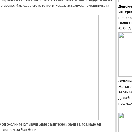
отпрвин се започна како шега но навистина успеа. Крадците не ни
о време. Изгледа луѓето го почитуваат, истакнува помошничката
Девојче
Интерне
повлече
Велика 
баба. Зо
Зеленио
Жените 
зелен ч
да забо
последн
...
 од околните купувачи биле заинтересирани за тоа каде би
автограм од Чак Норис.