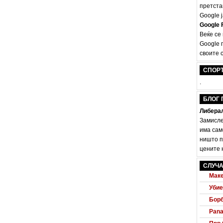
претста
Google ј
Google F
Веќе се
Google 
своите с
СПОР
.
БЛОГ 
Либерал
Замисле
има сам
ништо п
цените н
Audi
СЛУЧА
Маке
Убие
Борб
Pana
Прв 