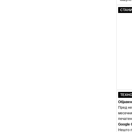
СТАН
ТЕХН
Објавен
Пред не
месечни
печатено
Google 
Нешто п