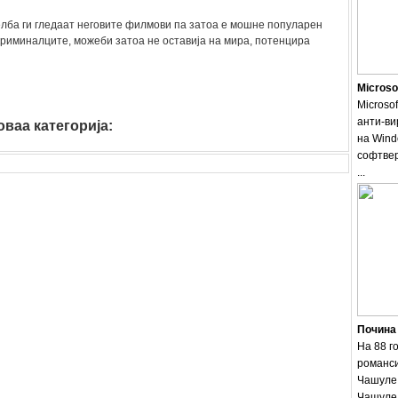
елба ги гледаат неговите филмови па затоа е мошне популарен
 криминалците, можеби затоа не оставија на мира, потенцира
Microso
Microsof
анти-ви
ваа категорија:
zanimlivosti
на Wind
софтвер
...
Почина
На 88 г
романси
Чашуле.
Чашуле 