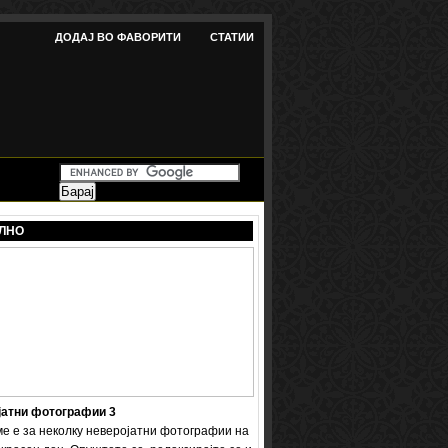
ДОДАЈ ВО ФАВОРИТИ
СТАТИИ
ЛНО
јатни фотографии 3
ме е за неколку неверојатни фотографии на