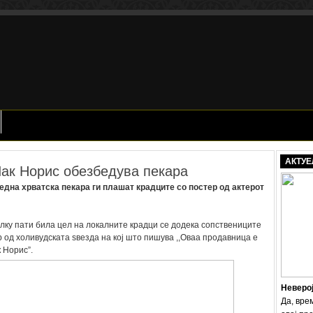
АКТУЕ
Чак Норис обезбедува пекара
една хрватска пекара ги плашат крадците со постер од актерот
лку пати била цел на локалните крадци се додека сопствениците
 од холивудската ѕвезда на кој што пишува ,,Оваа продавница е
 Норис”.
Неверо
Да, вре