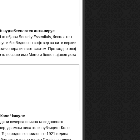
ft нуди бесплатен анти-вирус
t го објави Security Essentials, бесплатен
рус и безбедносен софтвер за сите верзии
ows оперативниот систем. Претходно овој
 го носеше име Мorro и беше најавен дека
 Коле Чашуле
одини вечерва почина македонскиот
ер, драмски писател и публицист Коле
 Тој е роден во прилеп во 1921 година.
бил директор на радио Скопје, уредник ...