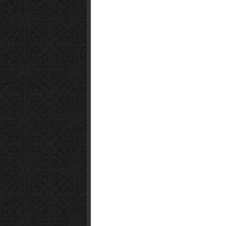
Observer
Smart1x2.com
Soko Zabava