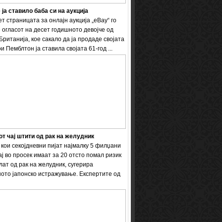
 ја ставило баба си на аукција
т страницата за онлајн аукција „eBay“ го
 огласот на десет годишното девојче од
Британија, кое сакало да ја продаде својата
и Пемблтон ја ставила својата 61-год ...
т чај штити од рак на желудник
кои секојдневни пијат најмалку 5 филџани
ај во просек имаат за 20 отсто помал ризик
лат од рак на желудник, сугерира
ото јапонско истражување. Експертите од