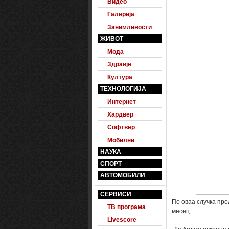
Видео
Галерија
Занимливости
ЖИВОТ
Мода
Здравје
Култура
ТЕХНОЛОГИЈА
Интернет
Хардвер
Софтвер
Мобилни
НАУКА
СПОРТ
АВТОМОБИЛИ
СЕРВИСИ
По оваа случка про
ТВ програма
месец.
Livescore