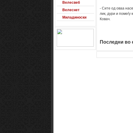
Велесвеб
Велеснет
- Сите од оваа нас
лик, дури и помеѓу
Миладиноски
Ковач.
МК Забава
Оксиморон
Паблишер
Последни во о
Позадини
Развигор
Сајт на денот
Сеад93
Alexandro
Arsenal
Macedonia
Free Counter-
Strike Server
Macedinian Top
Models
Razvigor
Science Fiction