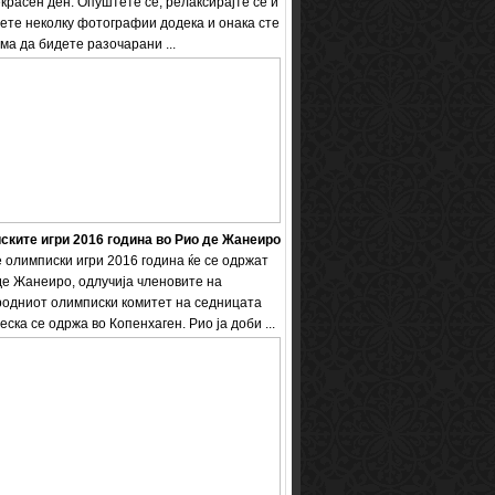
екрасен ден. Опуштете се, релаксирајте се и
ете неколку фотографии додека и онака сте
ема да бидете разочарани ...
ките игри 2016 година во Рио де Жанеиро
 олимписки игри 2016 година ќе се одржат
де Жанеиро, одлучија членовите на
одниот олимписки комитет на седницата
еска се одржа во Копенхаген. Рио ја доби ...