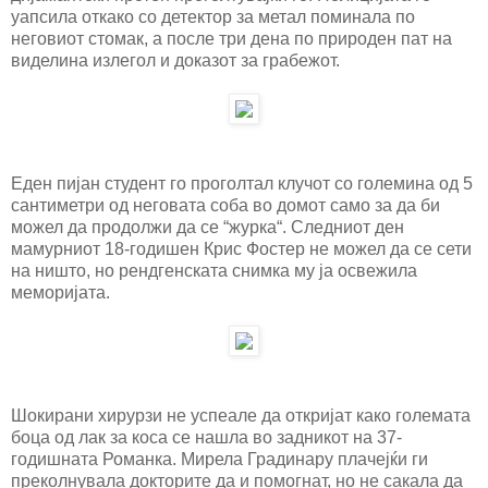
уапсила откако со детектор за метал поминала по
неговиот стомак, а после три дена по природен пат на
виделина излегол и доказот за грабежот.
Еден пијан студент го проголтал клучот со големина од 5
сантиметри од неговата соба во домот само за да би
можел да продолжи да се “журка“. Следниот ден
мамурниот 18-годишен Крис Фостер не можел да се сети
на ништо, но рендгенската снимка му ја освежила
меморијата.
Шокирани хирурзи не успеале да откријат како големата
боца од лак за коса се нашла во задникот на 37-
годишната Романка. Мирела Градинару плачејќи ги
преколнувала докторите да и помогнат, но не сакала да