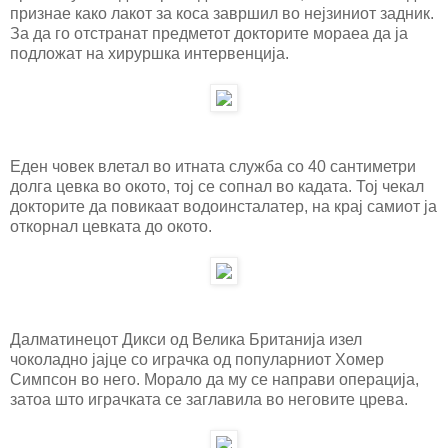
признае како лакот за коса завршил во нејзиниот задник.
За да го отстранат предметот докторите мораеа да ја
подложат на хируршка интервенција.
Еден човек влетал во итната служба со 40 сантиметри
долга цевка во окото, тој се сопнал во кадата. Тој чекал
докторите да повикаат водоинсталатер, на крај самиот ја
откорнал цевката до окото.
Далматинецот Дикси од Велика Британија изел
чоколадно јајце со играчка од популарниот Хомер
Симпсон во него. Морало да му се направи операција,
затоа што играчката се заглавила во неговите црева.