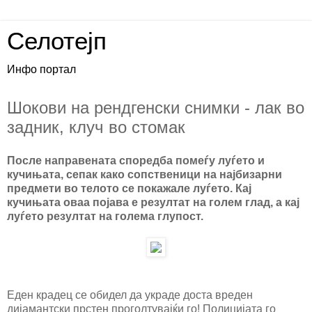
Селотејп
Инфо портал
Шокови на рендгенски снимки - лак во
задник, клуч во стомак
После направената споредба помеѓу луѓето и
кучињата, сепак како сопственици на најбизарни
предмети во телото се покажале луѓето. Кај
кучињата оваа појава е резултат на голем глад, а кај
луѓето резултат на голема глупост.
Еден крадец се обидел да украде доста вреден
дијамантски прстен проголтувајќи го! Полицијата го