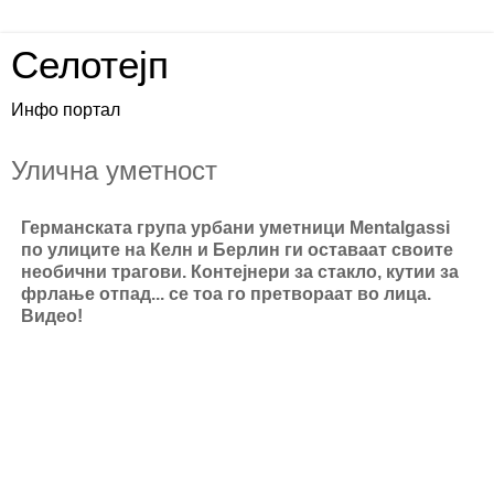
Селотејп
Инфо портал
Улична уметност
Германската група урбани уметници Mentalgassi
по улиците на Келн и Берлин ги оставаат своите
необични трагови. Контејнери за стакло, кутии за
фрлање отпад... се тоа го претвораат во лица.
Видео!