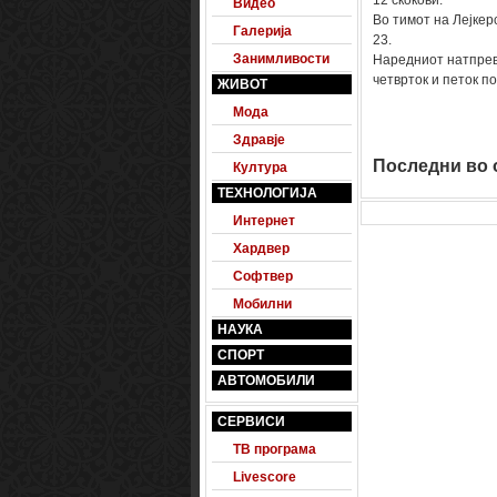
12 скокови.
Видео
Во тимот на Лејкер
Галерија
23.
Занимливости
Наредниот натпрева
четврток и петок п
ЖИВОТ
Мода
Здравје
Последни во о
Култура
ТЕХНОЛОГИЈА
Интернет
Хардвер
Софтвер
Мобилни
НАУКА
СПОРТ
АВТОМОБИЛИ
СЕРВИСИ
ТВ програма
Livescore