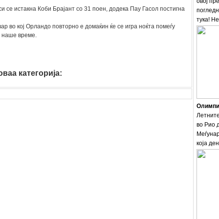
овој пр
си се истакна Коби Брајант со 31 поен, додека Пау Гасол постигна
погледн
тука! Н
р во кој Орландо повторно е домаќин ќе се игра ноќта помеѓу
о наше време.
ваа категорија:
sport
Олимпис
Летните
во Рио 
Меѓунар
која ден