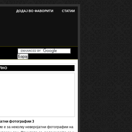
ДОДАЈ ВО ФАВОРИТИ
СТАТИИ
ЛНО
јатни фотографии 3
ме е за неколку неверојатни фотографии на