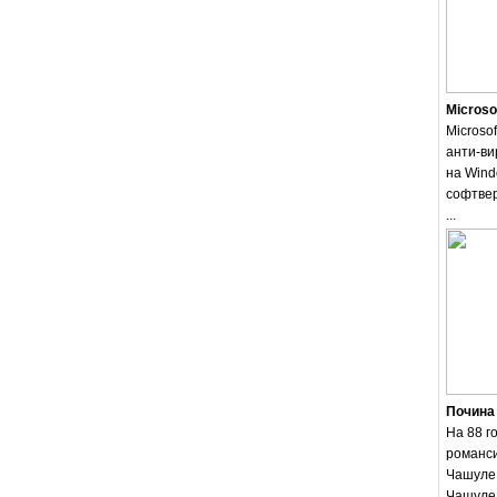
Microso
Microsof
анти-ви
на Wind
софтвер
...
Почина
На 88 г
романси
Чашуле.
Чашуле 