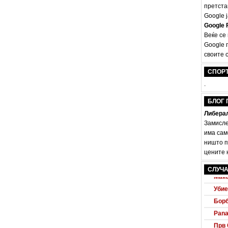
претста
Google ј
Google F
Веќе се
Google 
своите с
СПОР
.
БЛОГ 
Либерал
Замисле
има сам
ништо п
цените н
Audi
СЛУЧА
Маке
Убие
Борб
Pana
Прв 