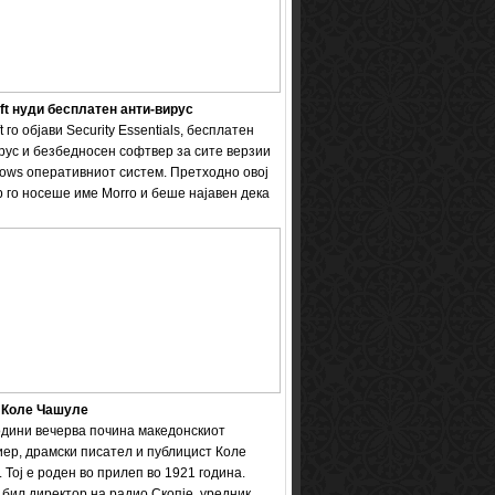
ft нуди бесплатен анти-вирус
t го објави Security Essentials, бесплатен
рус и безбедносен софтвер за сите верзии
ows оперативниот систем. Претходно овој
 го носеше име Мorro и беше најавен дека
 Коле Чашуле
одини вечерва почина македонскиот
ер, драмски писател и публицист Коле
 Тој е роден во прилеп во 1921 година.
бил директор на радио Скопје, уредник ...