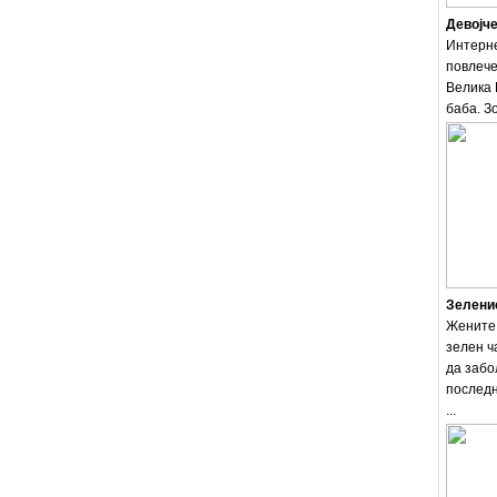
Девојче
Интерне
повлече
Велика 
баба. Зо
Зеленио
Жените 
зелен ч
да забо
последн
...