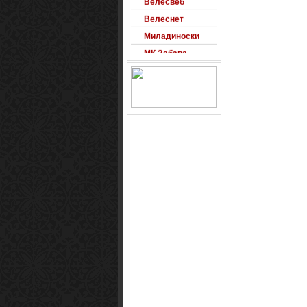
Велеснет
Миладиноски
МК Забава
Оксиморон
Паблишер
Позадини
Развигор
Сајт на денот
Сеад93
Alexandro
Arsenal
Macedonia
Free Counter-
Strike Server
Macedinian Top
Models
Razvigor
Science Fiction
Observer