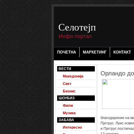
-->
Селотејп
Инфо портал
ПОЧЕТНА
МАРКЕТИНГ
КОНТАКТ
ВЕСТИ
Орландо до
Македонија
Свет
Бизнис
ШОУБИЗ
Филм
Музика
благодарение на кв
ЗАБАВА
Пјетрус. Луис освен
Интересно
и Пјетрус постигна