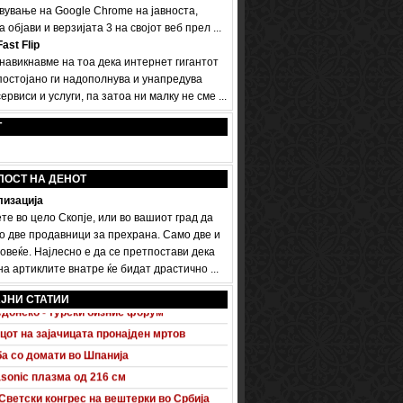
вување на Google Chrome на јавноста,
а објави и верзијата 3 на својот веб прел ...
ast Flip
 навикнавме на тоа дека интернет гигантот
постојано ги надополнува и унапредува
ервиси и услуги, па затоа ни малку не сме ...
Т
ПОСТ НА ДЕНОТ
изација
те во цело Скопје, или во вашиот град да
о две продавници за прехрана. Само две и
овеќе. Најлесно е да се претпостави дека
а артиклите внатре ќе бидат драстично ...
 A5 Sportback потполно разоткриен
ЈНИ СТАТИИ
донско - турски бизнис форум
цот на зајачицата пронајден мртов
а со домати во Шпанија
sonic плазма од 216 см
Светски конгрес на вештерки во Србија