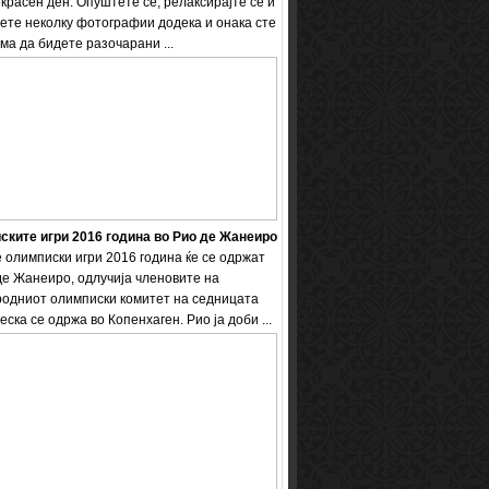
екрасен ден. Опуштете се, релаксирајте се и
ете неколку фотографии додека и онака сте
ема да бидете разочарани ...
ките игри 2016 година во Рио де Жанеиро
 олимписки игри 2016 година ќе се одржат
де Жанеиро, одлучија членовите на
одниот олимписки комитет на седницата
еска се одржа во Копенхаген. Рио ја доби ...