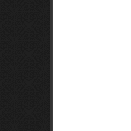
Smart1x2.com
Soko Zabava