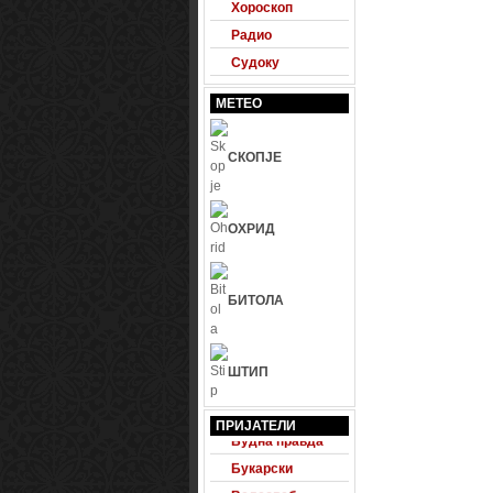
Хороскоп
Радио
Судоку
МЕТЕО
СКОПЈЕ
ОХРИД
БИТОЛА
ШТИП
24 Фудбал
ПРИЈАТЕЛИ
Будна правда
Букарски
Велесвеб