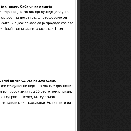
 ја ставило баба си на аукција
т страницата за онлајн аукција „eBay“ го
 огласот на десет годишното девојче од
Британија, кое сакало да ја продаде својата
и Пемблтон ја ставила својата 61-год ...
т чај штити од рак на желудник
кои секојдневни пијат најмалку 5 филџани
ај во просек имаат за 20 отсто помал ризик
лат од рак на желудник, сугерира
ото јапонско истражување. Експертите од