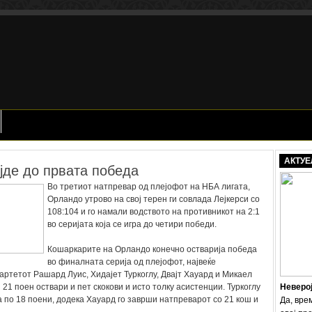
АКТУЕ
јде до првата победа
Во третиот натпревар од плејофот на НБА лигата,
Орландо утрово на свој терен ги совлада Лејкерси со
108:104 и го намали водството на противникот на 2:1
во серијата која се игра до четири победи.
Кошаркарите на Орландо конечно остварија победа
во финалната серија од плејофот, највеќе
артетот Рашард Луис, Хидајет Туркоглу, Двајт Хауард и Микаел
 21 поен оствари и пет скокови и исто толку асистенции. Туркоглу
Неверо
а по 18 поени, додека Хауард го заврши натпреварот со 21 кош и
Да, вре