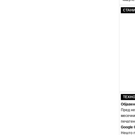
СТАН
ТЕХН
Објавен
Пред не
месечни
печатено
Google 
Нешто п