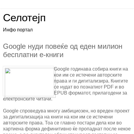
Селотејп
Инфо портал
Google нуди повеќе од еден милион
бесплатни е-книги
Google годинава собира книги на
кои им се истечени авторските
права и ги дигитализира. Книгите
се нудат во познатиот PDF и во
EPUB форматот, прилагодени за
електронските читачи.
Google спроведува многу амбициозен, но вреден проект
за дигитализација на книги на кои им се истечени
авторските права. Тоа се главно постари дела кои во
хартиена форма дефинитивно ќе пропаднат после некое