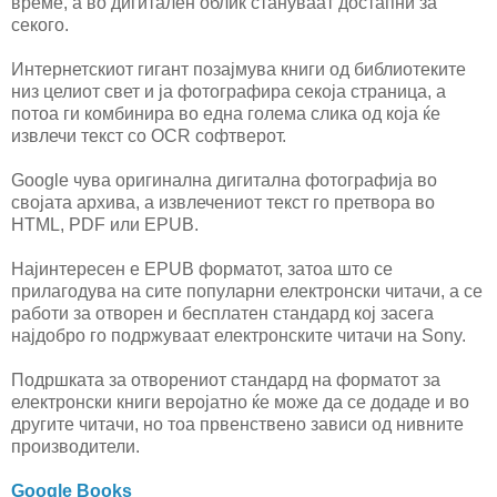
време, а во дигитален облик стануваат достапни за
секого.
Интернетскиот гигант позајмува книги од библиотеките
низ целиот свет и ја фотографира секоја страница, а
потоа ги комбинира во една голема слика од која ќе
извлечи текст со OCR софтверот.
Google чува оригинална дигитална фотографија во
својата архива, а извлечениот текст го претвора во
HTML, PDF или EPUB.
Најинтересен е EPUB форматот, затоа што се
прилагодува на сите популарни електронски читачи, а се
работи за отворен и бесплатен стандард кој засега
најдобро го подржуваат електронските читачи на Sony.
Подршката за отворениот стандард на форматот за
електронски книги веројатно ќе може да се додаде и во
другите читачи, но тоа првенствено зависи од нивните
производители.
Google Books