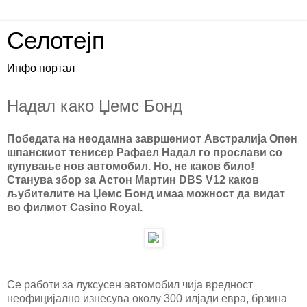
Селотејп
Инфо портал
Надал како Џемс Бонд
Победата на неодамна завршениот Австралија Опен
шпанскиот тенисер Рафаел Надал го прослави со
купување нов автомобил. Но, не каков било!
Станува збор за Астон Мартин DBS V12 каков
љубителите на Џемс Бонд имаа можност да видат
во филмот Casino Royal.
Се работи за луксусен автомобил чија вредност
неофицијално изнесува околу 300 илјади евра, брзина