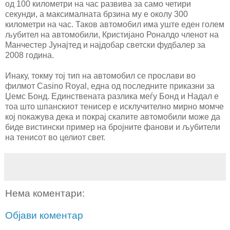
од 100 километри на час развива за само четири
секунди, а максималната брзина му е околу 300
километри на час. Таков автомобил има уште еден голем
љубител на автомобили, Кристијано Роналдо членот на
Манчестер Јунајтед и најдобар светски фудбалер за
2008 година.
Инаку, токму тој тип на автомобил се прослави во
филмот Casino Royal, една од последните приказни за
Џемс Бонд. Единствената разлика меѓу Бонд и Надал е
тоа што шпанскиот тенисер е исклучително мирно момче
кој покажува дека и покрај скапите автомобили може да
биде вистински пример на бројните фанови и љубители
на тенисот во целиот свет.
Нема коментари:
Објави коментар