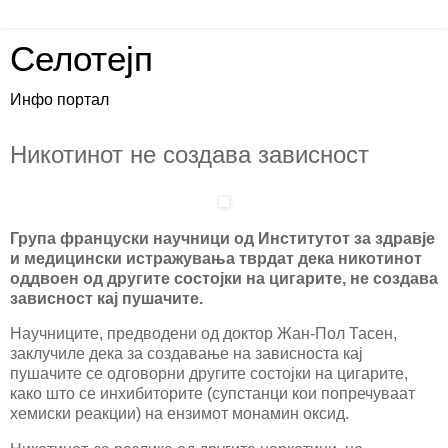
Селотејп
Инфо портал
Никотинот не создава зависност
Група француски научници од Институтот за здравје
и медицински истражувања тврдат дека никотинот
оддвоен од другите состојки на цигарите, не создава
зависност кај пушачите.
Научниците, предводени од доктор Жан-Пол Тасен,
заклучиле дека за создавање на зависноста кај
пушачите се одговорни другите состојки на цигарите,
како што се инхибиторите (супстанци кои попречуваат
хемиски реакции) на ензимот монамин оксид.