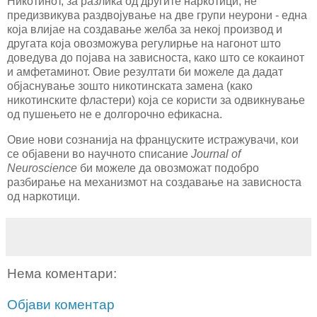
Никотинот, за разлика од другите наркотици, не
предизвикува раздвојување на две групи неурони - една
која влијае на создавање желба за некој производ и
другата која овозможува регулирње на нагонот што
доведува до појава на зависноста, како што се кокаинот
и амфетаминот. Овие резултати би можеле да дадат
објаснување зошто никотинската замена (како
никотинските фластери) која се користи за одвикнување
од пушењето не е долгорочно ефикасна.
Овие нови сознанија на француските истражувачи, кои
се објавени во научното списание
Journal of
Neuroscience
би можеле да овозможат подобро
разбирање на механизмот на создавање на зависноста
од наркотици.
Нема коментари:
Објави коментар