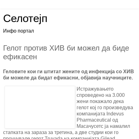
Селотејп
Инфо портал
Гелот против ХИВ би можел да биде
ефикасен
Геловите кои ги штитат жените од инфекција со ХИВ
би можеле да бидат ефикасни, објавија научниците.
Истражувањето
спроведено на 3.000
жени покажало дека
гелот кој го произведува
компанијата Indevus
Pharmaceutical од
Масачусетс ја намалил
стапката на зараза за третина, а две студии кои го
проучувале гелот Truvada на компанијата Gilead