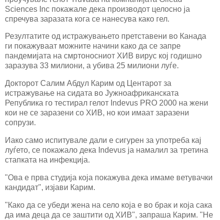
Sciences Inc покажале дека производот целосно ја
спречува заразата кога се нанесува како гел.
Резултатите од истражувањето претставени во Канада
ги покажуваат можните начини како да се запре
пандемијата на смртоносниот ХИВ вирус кој годишно
заразува 33 милиони, а убива 25 милиони луѓе.
Докторот Салим Абдул Карим од Центарот за
истражување на сидата во Јужноафриканската
Република го тестирал гелот Indevus PRO 2000 на жени
кои не се заразени со ХИВ, но кои имаат заразени
сопрузи.
Иако само испитувале дали е сигурен за употреба кај
луѓето, се покажало дека Indevus ја намалил за третина
стапката на инфекција.
"Ова е прва студија која покажува дека имаме ветувачки
кандидат", изјави Карим.
"Како да се убеди жена на село која е во брак и која сака
да има деца да се заштити од ХИВ", запраша Карим. "Не