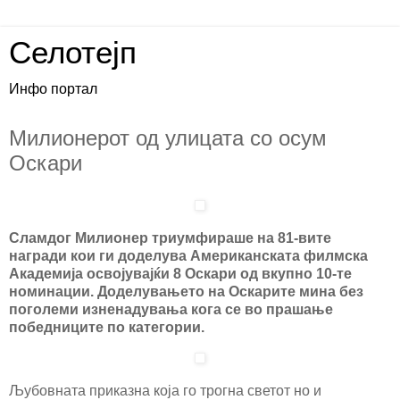
Селотејп
Инфо портал
Милионерот од улицата со осум
Оскари
Сламдог Милионер триумфираше на 81-вите
награди кои ги доделува Американската филмска
Академија освојувајќи 8 Оскари од вкупно 10-те
номинации. Доделувањето на Оскарите мина без
поголеми изненадувања кога се во прашање
победниците по категории.
Љубовната приказна која го трогна светот но и