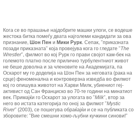
Кога се во прашање најдобрите машки улоги, се водеше
жестока битка помеѓу двата најголеми кандидати за ова
признание,
Шон Пен
и
Мики Рурк
. Сепак, "приказната
позади приказната" која провејува кога го гледате "
The
Wrestler
", филмот во кој Рурк го прави својот кам-бек на
големото платно после прилично турбулентниот живот
не беше доволна и за членовите на Академијата, па
Оскарот му го доделија на Шон Пен за неговата (рака на
срце) феноменална и контроверзна изведба во филмот
кој го опишува животот на Харви Милк, убиениот геј-
активист од Сан Франциско во 70-те години на минатиот
век. Примајќи го Оскарот за улогата во "
Milk
", втор за
него во истата категорија по оној за филмот "
Mystic
River
" (2003), се пошегува обраќајќи и се на публиката со
зборовите: "Вие смешни хомо-љубни кучкини синови!"