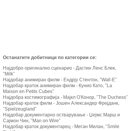
Останатите добитници по категории се:
Најдобро оригинално сценарио - Дастин Ленс Блек,
"Milk"
Најдобар анимиран филм - Ендрју Стентон, "Wall-E"
Најдобар краток анимиран филм - Кунио Като, "La
Maison en Petits Cubes"
Најдобра костимографија - Maјкл О'Конор, "The Duchess"
Најдобар краток филм - Joшен Александер Фрејданк,
"Spielzeugland"
Најдобар документарно остварување - Џејмс Марш и
Сајмон Чин, "Man on Wire"
Најдобар краток документарец - Meган Милан, "Smile