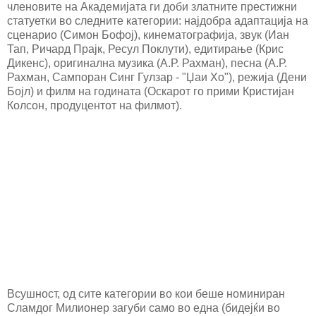
членовите на Академијата ги доби златните престижни
статуетки во следните категории: најдобра адаптација на
сценарио (Симон Бофој), кинематографија, звук (Иан
Тап, Ричард Прајк, Ресул Поклути), едитирање (Крис
Дикенс), оригинална музика (А.Р. Рахман), песна (A.Р.
Рахман, Сампоран Синг Гулзар - "Џаи Хо"), режија (Дени
Бојл) и филм на годината (Оскарот го прими Кристијан
Колсон, продуцентот на филмот).
Всушност, од сите категории во кои беше номиниран
Сламдог Милионер загуби само во една (бидејќи во