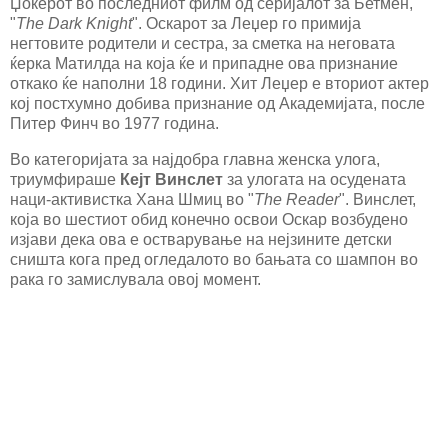
Џокерот во последниот филм од серијалот за Бетмен,
"
The Dark Knight
". Оскарот за Леџер го примија
негтовите родители и сестра, за сметка на неговата
ќерка Матилда на која ќе и припадне ова признание
откако ќе наполни 18 години. Хит Леџер е вториот актер
кој постхумно добива признание од Академијата, после
Питер Финч во 1977 година.
Во категоријата за најдобра главна женска улога,
триумфираше
Кејт Винслет
за улогата на осудената
наци-активистка Хана Шмиц во "
The Reader
". Винслет,
која во шестиот обид конечно освои Оскар возбудено
изјави дека ова е остварување на нејзините детски
сништа кога пред огледалото во бањата со шампон во
рака го замислувала овој момент.