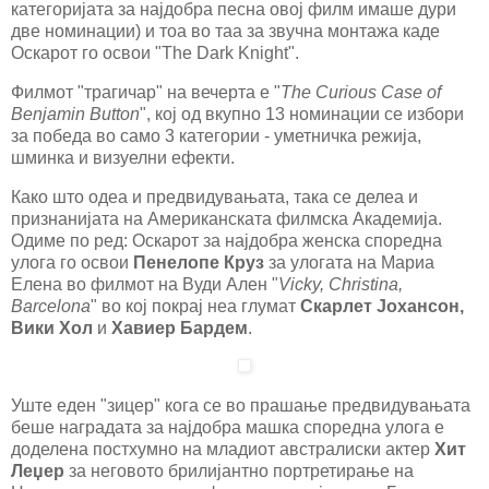
категоријата за најдобра песна овој филм имаше дури
две номинации) и тоа во таа за звучна монтажа каде
Оскарот го освои "The Dark Knight".
Филмот "трагичар" на вечерта е "
Тhe Curious Case of
Benjamin Button
", кој од вкупно 13 номинации се избори
за победа во само 3 категории - уметничка режија,
шминка и визуелни ефекти.
Како што одеа и предвидувањата, така се делеа и
признанијата на Американската филмска Академија.
Одиме по ред: Оскарот за најдобра женска споредна
улога го освои
Пенелопе Круз
за улогата на Мариа
Елена во филмот на Вуди Ален "
Vicky, Christina,
Barcelona
" во кој покрај неа глумат
Скарлет Јохансон,
Вики Хол
и
Хавиер Бардем
.
Уште еден "зицер" кога се во прашање предвидувањата
беше наградата за најдобра машка споредна улога е
доделена постхумно на младиот австралиски актер
Хит
Леџер
за неговото брилијантно портретирање на