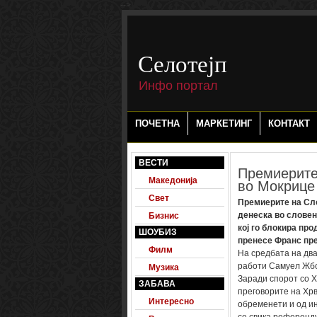
-->
Селотејп
Инфо портал
ПОЧЕТНА
МАРКЕТИНГ
КОНТАКТ
ВЕСТИ
Премиерите 
Македонија
во Мокрице
Свет
Премиерите на Сло
денеска во словене
Бизнис
кој го блокира пр
ШОУБИЗ
пренесе Франс пре
Филм
На средбата на дв
работи Самуел Жбо
Музика
Заради спорот со Х
ЗАБАВА
преговорите на Хрв
Интересно
обременети и од ин