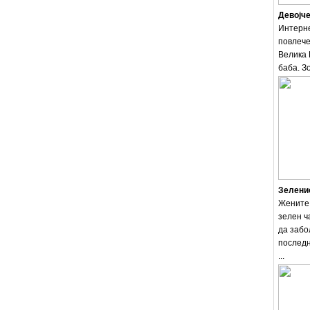
Девојче
Интерне
повлече
Велика 
баба. Зо
Зеленио
Жените 
зелен ч
да забо
последн
...