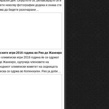
екрасен ден. Опуштете се, релаксирајте се и
ете неколку фотографии додека и онака сте
ема да бидете разочарани ...
ките игри 2016 година во Рио де Жанеиро
 олимписки игри 2016 година ќе се одржат
де Жанеиро, одлучија членовите на
одниот олимписки комитет на седницата
еска се одржа во Копенхаген. Рио ја доби ...