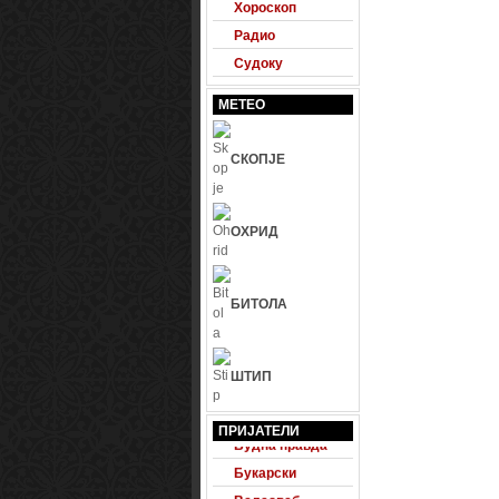
Хороскоп
Радио
Судоку
МЕТЕО
СКОПЈЕ
ОХРИД
БИТОЛА
ШТИП
24 Фудбал
ПРИЈАТЕЛИ
Будна правда
Букарски
Велесвеб