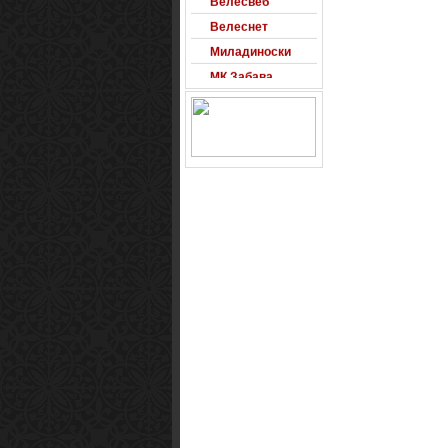
Велеснет
Миладиноски
МК Забава
Оксиморон
Паблишер
Позадини
Развигор
Сајт на денот
Сеад93
Alexandro
Arsenal
Macedonia
Free Counter-
Strike Server
Macedinian Top
Models
Razvigor
Science Fiction
Observer