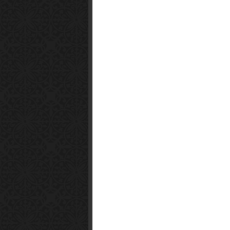
Smart1x2.com
Soko Zabava