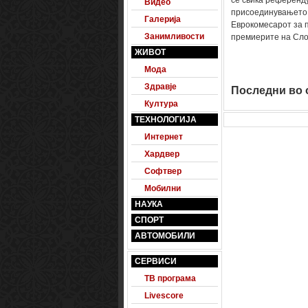
се свика референду
Видео
присоединувањето н
Галерија
Еврокомесарот за 
Занимливости
премиерите на Слов
ЖИВОТ
Мода
Здравје
Последни во о
Култура
ТЕХНОЛОГИЈА
Интернет
Хардвер
Софтвер
Мобилни
НАУКА
СПОРТ
АВТОМОБИЛИ
СЕРВИСИ
ТВ програма
Livescore