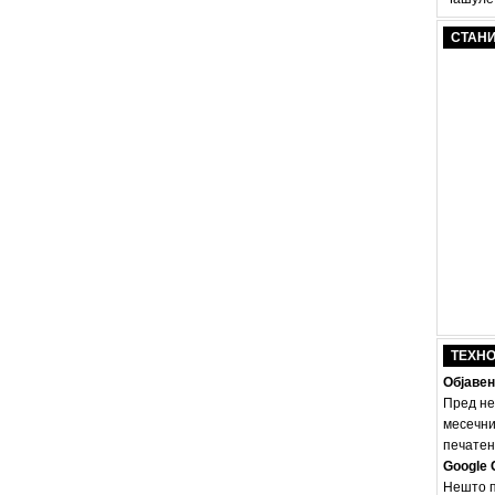
СТАН
ТЕХН
Објавен
Пред не
месечни
печатено
Google 
Нешто п