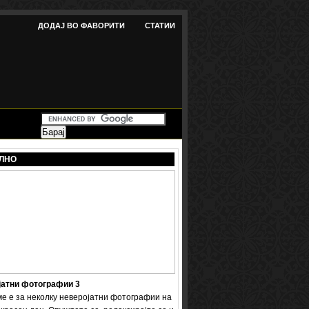
ДОДАЈ ВО ФАВОРИТИ
СТАТИИ
ЛНО
јатни фотографии 3
ме е за неколку неверојатни фотографии на