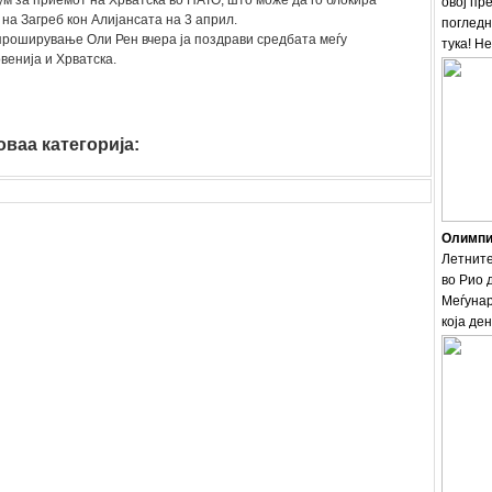
м за приемот на Хрватска во НАТО, што може да го блокира
овој пр
а Загреб кон Алијансата на 3 април.
погледн
проширување Оли Рен вчера ја поздрави средбата меѓу
тука! Н
енија и Хрватска.
ваа категорија:
Олимпис
Летните
во Рио 
Меѓунар
која ден