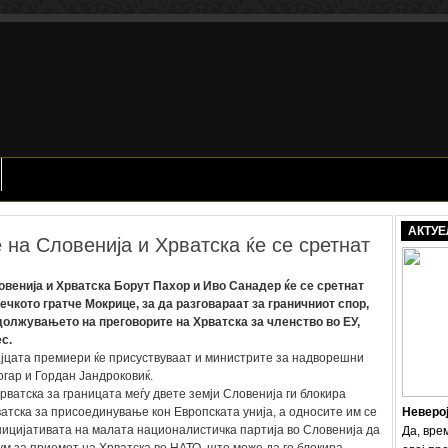
АКТУЕ
на Словенија и Хрватска ќе се сретнат
венија и Хрватска Борут Пахор и Иво Санадер ќе се сретнат
чкото гратче Мокрице, за да разговараат за граничниот спор,
одолжувањето на преговорите на Хрватска за членство во ЕУ,
с.
ајцата премиери ќе присуствуваат и министрите за надворешни
гар и Гордан Јандроковиќ.
рватска за границата меѓу двете земји Словенија ги блокира
атска за присоединување кон Европската унија, а односите им се
Неверо
ицијативата на малата националистичка партија во Словенија да
Да, вре