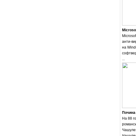
Microso
Microsof
анти-ви
на Wind
софтвер
...
Почина
На 88 г
романси
Чашуле.
Чашуле 