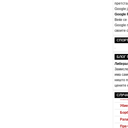
претста
Google ј
Google F
Веќе се
Google 
своите с
СПОР
.
БЛОГ 
Либерал
Замисле
има сам
ништо п
цените н
Audi
СЛУЧА
Маке
Убие
Борб
Pana
Прв 