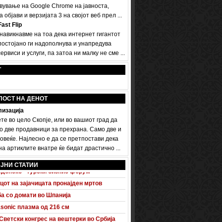
вување на Google Chrome на јавноста,
а објави и верзијата 3 на својот веб прел ...
ast Flip
 навикнавме на тоа дека интернет гигантот
постојано ги надополнува и унапредува
ервиси и услуги, па затоа ни малку не сме ...
Т
ПОСТ НА ДЕНОТ
изација
те во цело Скопје, или во вашиот град да
о две продавници за прехрана. Само две и
овеќе. Најлесно е да се претпостави дека
а артиклите внатре ќе бидат драстично ...
 A5 Sportback потполно разоткриен
ЈНИ СТАТИИ
донско - турски бизнис форум
цот на зајачицата пронајден мртов
а со домати во Шпанија
sonic плазма од 216 см
Светски конгрес на вештерки во Србија