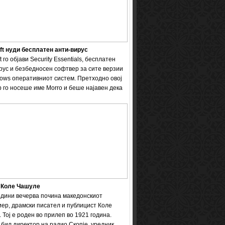
ft нуди бесплатен анти-вирус
t го објави Security Essentials, бесплатен
рус и безбедносен софтвер за сите верзии
ows оперативниот систем. Претходно овој
 го носеше име Мorro и беше најавен дека
 Коле Чашуле
одини вечерва почина македонскиот
ер, драмски писател и публицист Коле
 Тој е роден во прилеп во 1921 година.
бил директор на радио Скопје, уредник ...