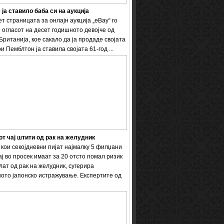
 ја ставило баба си на аукција
т страницата за онлајн аукција „eBay“ го
 огласот на десет годишното девојче од
Британија, кое сакало да ја продаде својата
и Пемблтон ја ставила својата 61-год ...
т чај штити од рак на желудник
кои секојдневни пијат најмалку 5 филџани
ај во просек имаат за 20 отсто помал ризик
лат од рак на желудник, сугерира
ото јапонско истражување. Експертите од