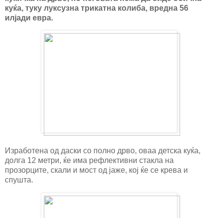
куќа, туку луксузна трикатна колиба, вредна 56
илјади евра.
Изработена од даски со полно дрво, оваа детска куќа,
долга 12 метри, ќе има рефлективни стакла на
прозорците, скали и мост од јаже, кој ќе се крева и
спушта.