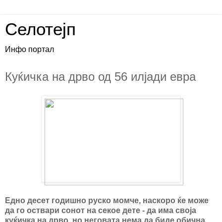
Селотејп
Инфо портал
Куќичка на дрво од 56 илјади евра
Едно десет годишно руско момче, наскоро ќе може
да го оствари сонот на секое дете - да има своја
куќичка на дрво, но неговата нема да биде обична