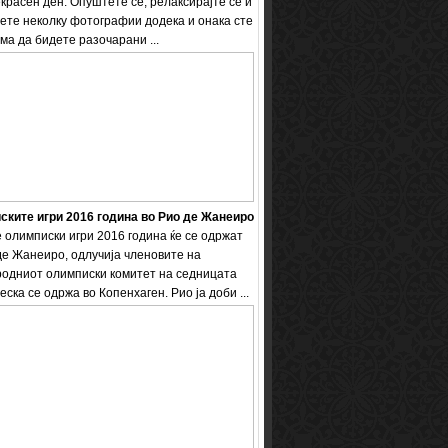
екрасен ден. Опуштете се, релаксирајте се и
ете неколку фотографии додека и онака сте
ема да бидете разочарани ...
ките игри 2016 година во Рио де Жанеиро
 олимписки игри 2016 година ќе се одржат
де Жанеиро, одлучија членовите на
одниот олимписки комитет на седницата
еска се одржа во Копенхаген. Рио ја доби ...