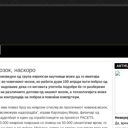
АКТУЕ
озок, наскоро
оизведен од група европски научници може да го имитира
 во човечкиот мозок, но работи дури 100 илјади пати побрзо од
 надеваме дека со неговата употеба подобро ќе го разбереме
а различните делови од нашиот мозок, а технологијата може
за контрукција на побрзи и помоќни компјутери.
п има помал број на неврони отколку во просечниот човеков мозок,
овозможува надоградба“, изјави Карлхајнц Мејер, физичар од
ајделберг и еден од соработниците на проектот FACETS.
Неверо
00.000 неврони поврзани со помош на 50.000 синаптички врски, го
Да, вре