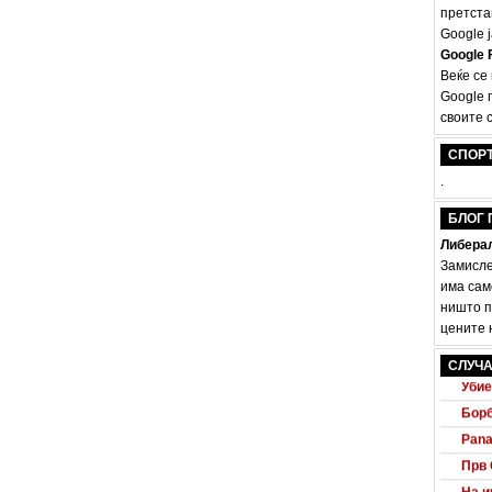
претста
Google ј
Google F
Веќе се
Google 
своите с
СПОР
.
БЛОГ 
Либерал
Замисле
има сам
ништо п
Audi
цените н
Маке
СЛУЧА
Убие
Борб
Pana
Прв 
На и