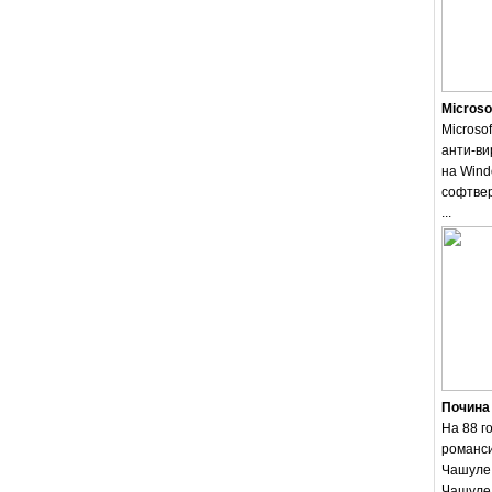
Microso
Microsof
анти-ви
на Wind
софтвер
...
Почина
На 88 г
романси
Чашуле.
Чашуле 