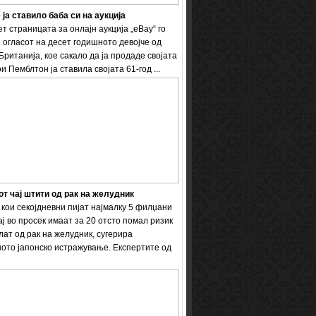
 ја ставило баба си на аукција
т страницата за онлајн аукција „eBay“ го
 огласот на десет годишното девојче од
Британија, кое сакало да ја продаде својата
и Пемблтон ја ставила својата 61-год ...
т чај штити од рак на желудник
кои секојдневни пијат најмалку 5 филџани
ај во просек имаат за 20 отсто помал ризик
лат од рак на желудник, сугерира
ото јапонско истражување. Експертите од