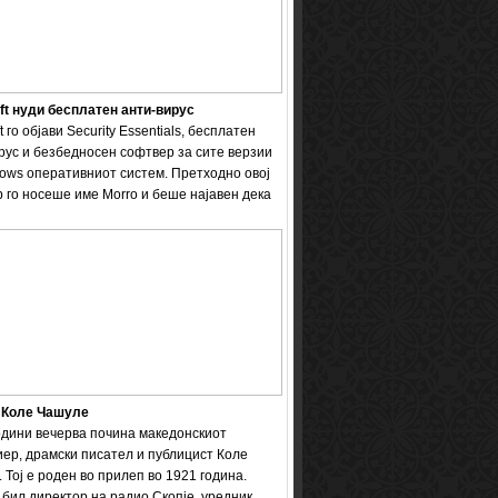
ft нуди бесплатен анти-вирус
t го објави Security Essentials, бесплатен
рус и безбедносен софтвер за сите верзии
ows оперативниот систем. Претходно овој
 го носеше име Мorro и беше најавен дека
 Коле Чашуле
одини вечерва почина македонскиот
ер, драмски писател и публицист Коле
 Тој е роден во прилеп во 1921 година.
бил директор на радио Скопје, уредник ...