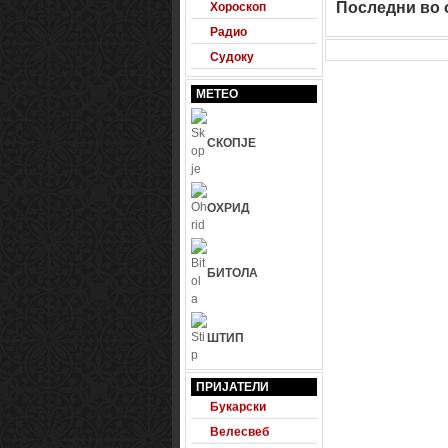
Последни во о
Хороскоп
Радио
Судоку
МЕТЕО
СКОПЈЕ
ОХРИД
БИТОЛА
ШТИП
24 Фудбал
Будна правда
ПРИЈАТЕЛИ
Букарски
Велесвеб