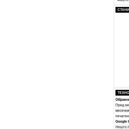
СТАН
ТЕХН
Објавен
Пред не
месечни
печатено
Google 
Нешто п