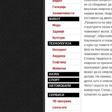
симулира процесот 
Видео
не се обидуваат да
Галерија
вештачки неврони в
Занимливости
нервни ќелии. Невр
составени од двае
ЖИВОТ
„Предноста на овој
Мода
структурите налик 
Здравје
човековиот мозок. 
секунда“, објаснува
Култура
Научниците и пора
ТЕХНОЛОГИЈА
а еден од таквите 
број на биолошки д
Интернет
човековиот мозок 
Хардвер
Според тврдењата н
Софтвер
неврони се приличн
признаваат дека пр
Мобилни
можат да се симули
НАУКА
делува. На пример,
СПОРТ
дрога, што е невоз
Чипот сеуште се те
АВТОМОБИЛИ
компјутери. Сепак
суперчип со дури м
СЕРВИСИ
ТВ програма
Livescore