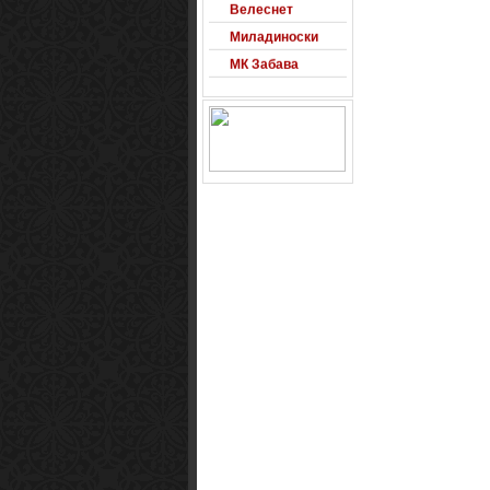
Велеснет
Миладиноски
МК Забава
Оксиморон
Паблишер
Позадини
Развигор
Сајт на денот
Сеад93
Alexandro
Arsenal
Macedonia
Free Counter-
Strike Server
Macedinian Top
Models
Razvigor
Science Fiction
Observer