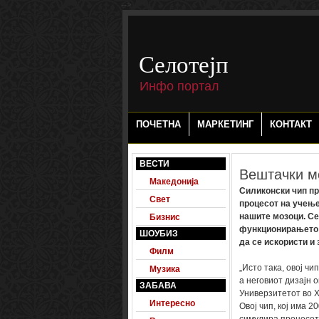
-->
Селотејп
Инфо портал
ПОЧЕТНА
МАРКЕТИНГ
КОНТАКТ
ВЕСТИ
Вештачки м
Македонија
Силиконски чип пр
Свет
процесот на учење
нашите мозоци. Се
Бизнис
функционирањето н
ШОУБИЗ
да се искористи и 
Филм
„Исто така, овој чи
Музика
а неговиот дизајн 
ЗАБАВА
Универзитетот во Х
Интересно
Овој чип, кој има 2