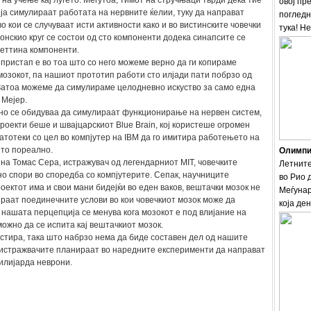
на учење кај луѓето. Меѓутоа, тимот на стручњаци тврди дека тие
овој пр
 ја симулираат работата на нервните ќелии, туку да направат
погледн
о кои се случуваат исти активности како и во вистинските човечки
тука! Н
онскио круг се состои од сто компоненти додека синапсите се
сеттина компоненти.
 пристап е во тоа што со него можеме верно да ги копираме
мозокот, па нашиот прототип работи сто илјади пати побрзо од
Затоа можеме да симулираме целодневно искуство за само една
 Мејер.
но се обидуваа да симулираат функционирање на нервен систем,
проекти беше и швајцарскиот Blue Brain, кој користеше огромен
атотеки со цел во компјутер на IBM да го имитира работењето на
што пореално.
Олимпис
а Томас Сера, истражувач од легендарниот MIT, човечките
Летните
о спори во споредба со компјутерите. Сепак, научниците
во Рио 
оектот има и свои мани бидејќи во еден ваков, вештачки мозок не
Меѓунар
раат поединечните услови во кои човечкиот мозок може да
која ден
 нашата перцепција се менува кога мозокот е под влијание на
можно да се испита кај вештачкиот мозок.
стира, така што набрзо нема да биде составен дел од нашите
, истражвачите планираат во наредните експерименти да направат
илијарда неврони.