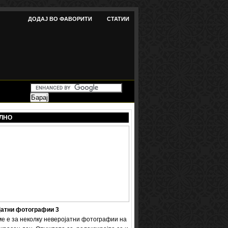
ДОДАЈ ВО ФАВОРИТИ
СТАТИИ
ЛНО
јатни фотографии 3
ме е за неколку неверојатни фотографии на