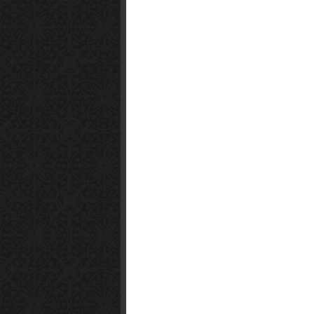
Smart1x2.com
Soko Zabava