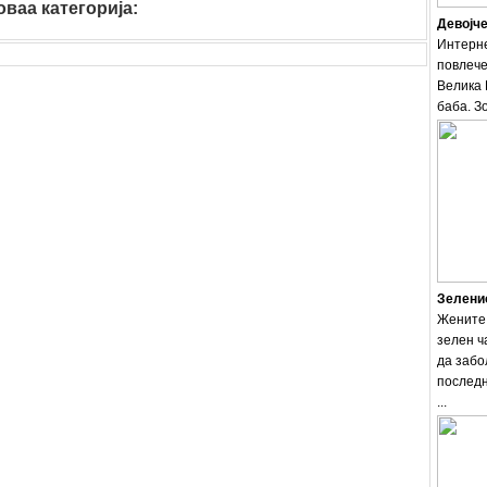
ваа категорија:
Девојче
Интерне
повлече
Велика 
баба. Зо
Зеленио
Жените 
зелен ч
да забо
последн
...