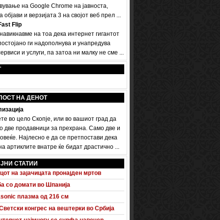
вување на Google Chrome на јавноста,
а објави и верзијата 3 на својот веб прел ...
ast Flip
 навикнавме на тоа дека интернет гигантот
постојано ги надополнува и унапредува
ервиси и услуги, па затоа ни малку не сме ...
Т
ПОСТ НА ДЕНОТ
изација
те во цело Скопје, или во вашиот град да
о две продавници за прехрана. Само две и
овеќе. Најлесно е да се претпостави дека
 A5 Sportback потполно разоткриен
а артиклите внатре ќе бидат драстично ...
донско - турски бизнис форум
ЈНИ СТАТИИ
цот на зајачицата пронајден мртов
а со домати во Шпанија
sonic плазма од 216 см
Светски конгрес на вештерки во Србија
нтернет најмногу се сурфа навечер