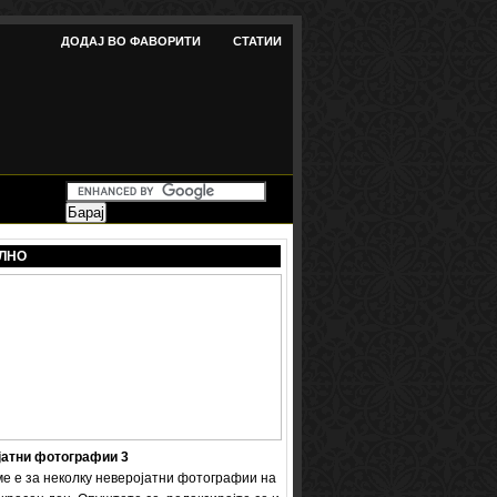
ДОДАЈ ВО ФАВОРИТИ
СТАТИИ
ЛНО
јатни фотографии 3
ме е за неколку неверојатни фотографии на