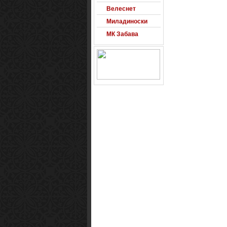
Велеснет
Миладиноски
МК Забава
Оксиморон
Паблишер
Позадини
Развигор
Сајт на денот
Сеад93
Alexandro
Arsenal
Macedonia
Free Counter-
Strike Server
Macedinian Top
Models
Razvigor
Science Fiction
Observer