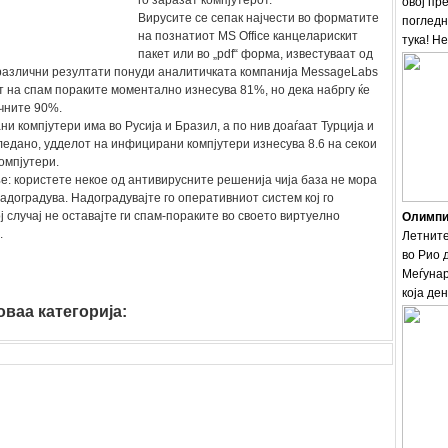
го заразат компјутерот.
овој пр
Вирусите се сепак најчести во форматите
погледн
на познатиот MS Office канцеларискит
тука! Н
пакет или во „pdf“ форма, известуваат од
оразлични резултати понуди аналитичката компанија MessageLabs
т на спам пораките моментално изнесува 81%, но дека набргу ќе
ичните 90%.
и компјутери има во Русија и Бразил, а по нив доаѓаат Турција и
ледано, удделот на инфицирани компјутери изнесува 8.6 на секои
омпјутери.
ње: користете некое од антивирусните решенија чија база не мора
надоградува. Надоградувајте го оперативниот систем кој го
ј случај не оставајте ги спам-пораките во своето виртуелно
Олимпис
.
Летните
во Рио 
Меѓунар
која ден
ваа категорија: