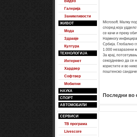
Видео
Галерија
Занимливости
Microsoft. Mалку п
ЖИВОТ
според која уддело
Мода
се качи и преку об
Здравје
Најмногу инфициран
Србија. Глобално г
Култура
1.000 незаразени к
ТЕХНОЛОГИЈА
За крај, потсетува
секојдневно да се 
Интернет
користите и во нико
Хардвер
поштенско сандаче
Софтвер
Мобилни
НАУКА
Последни во о
СПОРТ
АВТОМОБИЛИ
СЕРВИСИ
ТВ програма
Livescore