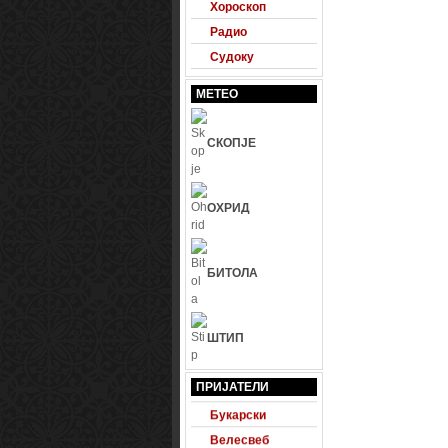
Хороскоп
Радио
Судоку
МЕТЕО
СКОПЈЕ
ОХРИД
БИТОЛА
ШТИП
24 Фудбал
Будна правда
ПРИЈАТЕЛИ
Букарски
Велесвеб