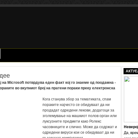
АКТУЕ
дее
 на Microsoft потврдува еден факт кој го знаеме од поодамна -
ораките во вкупниот број на пратени пораки преку електронска
Кога станува збор за тематиката, спам
пораките најчесто се обидуваат да ни
продадат одредени лекови, додатоци за
зголемување на машкиот полов орган или
луксузните предмети како Ролекс
часовниците и слично. Може да содржат и
Неверо
одредени вируси кои се обидуваат да ни
Да, вре