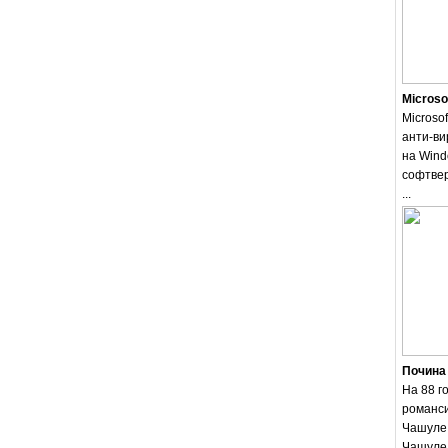
Microso
Microsof
анти-ви
на Wind
софтвер
...
Почина
На 88 г
романси
Чашуле.
Чашуле 