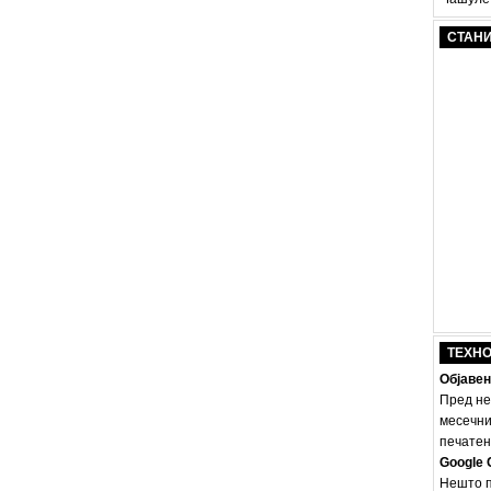
СТАН
ТЕХН
Објавен
Пред не
месечни
печатено
Google 
Нешто п