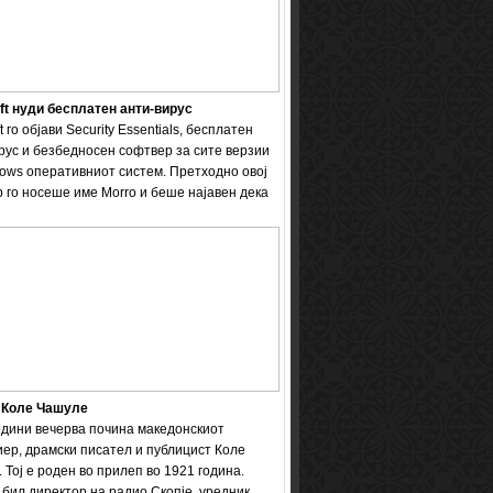
ft нуди бесплатен анти-вирус
t го објави Security Essentials, бесплатен
рус и безбедносен софтвер за сите верзии
ows оперативниот систем. Претходно овој
 го носеше име Мorro и беше најавен дека
 Коле Чашуле
одини вечерва почина македонскиот
ер, драмски писател и публицист Коле
 Тој е роден во прилеп во 1921 година.
бил директор на радио Скопје, уредник ...