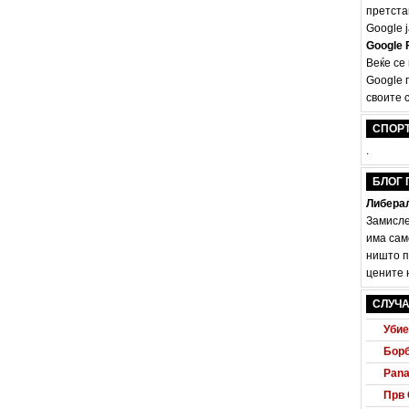
претста
Google ј
Google F
Веќе се
Google 
своите с
СПОР
.
БЛОГ 
Либерал
Замисле
има сам
ништо п
цените н
Audi
Маке
СЛУЧА
Убие
Борб
Pana
Прв 