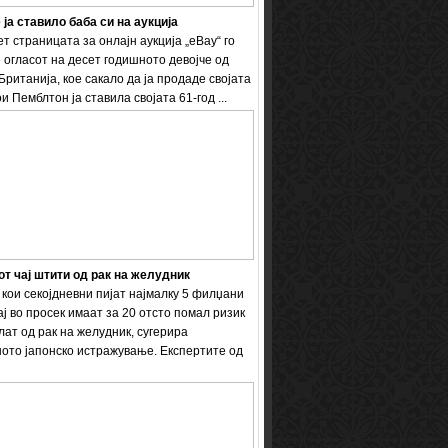
 ја ставило баба си на аукција
т страницата за онлајн аукција „eBay“ го
 огласот на десет годишното девојче од
Британија, кое сакало да ја продаде својата
и Пемблтон ја ставила својата 61-год ...
т чај штити од рак на желудник
кои секојдневни пијат најмалку 5 филџани
ај во просек имаат за 20 отсто помал ризик
лат од рак на желудник, сугерира
ото јапонско истражување. Експертите од