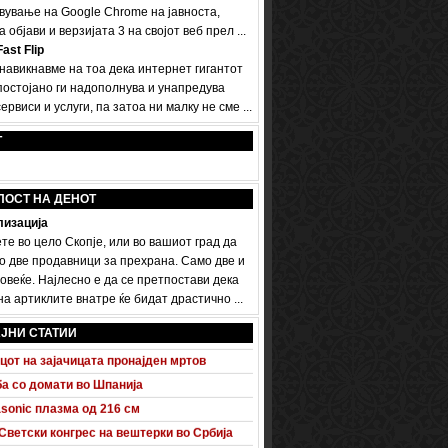
вување на Google Chrome на јавноста,
а објави и верзијата 3 на својот веб прел ...
ast Flip
 навикнавме на тоа дека интернет гигантот
постојано ги надополнува и унапредува
ервиси и услуги, па затоа ни малку не сме ...
Т
ПОСТ НА ДЕНОТ
изација
те во цело Скопје, или во вашиот град да
о две продавници за прехрана. Само две и
овеќе. Најлесно е да се претпостави дека
а артиклите внатре ќе бидат драстично ...
 A5 Sportback потполно разоткриен
донско - турски бизнис форум
ЈНИ СТАТИИ
цот на зајачицата пронајден мртов
а со домати во Шпанија
sonic плазма од 216 см
Светски конгрес на вештерки во Србија