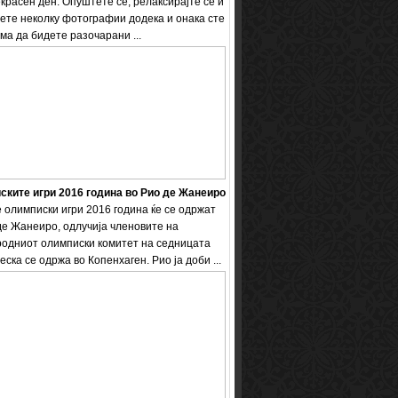
екрасен ден. Опуштете се, релаксирајте се и
ете неколку фотографии додека и онака сте
ема да бидете разочарани ...
ките игри 2016 година во Рио де Жанеиро
 олимписки игри 2016 година ќе се одржат
де Жанеиро, одлучија членовите на
одниот олимписки комитет на седницата
еска се одржа во Копенхаген. Рио ја доби ...