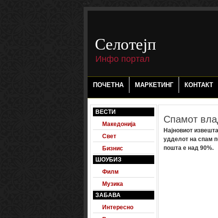
-->
Селотејп
Инфо портал
ПОЧЕТНА
МАРКЕТИНГ
КОНТАКТ
ВЕСТИ
Спамот вла
Македонија
Најновиот извештај
Свет
удделот на спам п
пошта е над 90%.
Бизнис
ШОУБИЗ
Филм
Музика
ЗАБАВА
Интересно