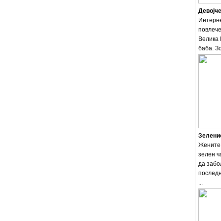
Девојче
Интерне
повлече
Велика 
баба. Зо
Зеленио
Жените 
зелен ч
да забо
последн
...