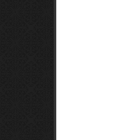
Smart1x2.com
Soko Zabava