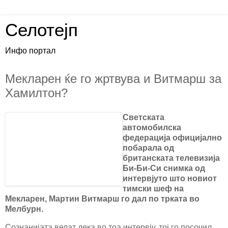
Селотејп
Инфо портал
Мекларен ќе го жртвува и Витмарш за
Хамилтон?
Светската
автомобилска
федерација официјално
побарала од
британската телевизија
Би-Би-Си
снимка од
интервјуто што новиот
тимски шеф на
Мекларен, Мартин Витмарш го дал по трката во
Мелбурн.
Сознанијата велат дека во тоа интервју, тој го посочил