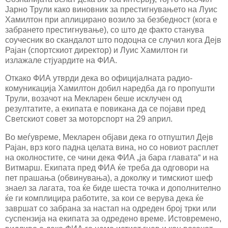
Јарно Трули како виновник за престигнувањето на Луис
Хамилтон при аплицирано возило за безбедност (кога е
забрането престигнување), со што де факто станува
соучесник во скандалот што подоцна се случил кога Дејв
Рајан (спортскиот директор) и Луис Хамилтон ги
излажале стјуардите на ФИА.
Откако ФИА утврди дека во официјалната радио-
комуникација Хамилтон добил наредба да го пропушти
Трули, возачот на Мекларен беше исклучен од
резултатите, а екипата е повикана да се појави пред
Светскиот совет за моторспорт на 29 април.
Во меѓувреме, Мекларен објави дека го отпуштил Дејв
Рајан, врз кого падна целата вина, но со новиот расплет
на околностите, се чини дека ФИА „ја бара главата“ и на
Витмарш. Екипата пред ФИА ќе треба да одговори на
пет прашања (обвинувања), а доколку и тимскиот шеф
знаел за лагата, тоа ќе биде шеста точка и дополнително
ќе ги комплицира работите, за кои се верува дека ќе
завршат со забрана за настап на одреден број трки или
суспензија на екипата за одредено време. Истовремено,