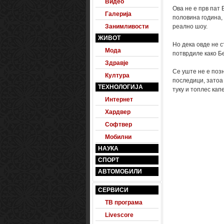
Видео
Ова не е прв пат 
Галерија
половина година, 
Занимливости
реално шоу.
ЖИВОТ
Но дека овде не с
Мода
потврдиле како Б
Здравје
Се уште не е позн
Култура
последици, затоа 
ТЕХНОЛОГИЈА
туку и топлес кап
Интернет
Хардвер
Софтвер
Мобилни
НАУКА
СПОРТ
АВТОМОБИЛИ
СЕРВИСИ
ТВ програма
Livescore