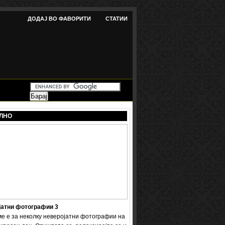
ДОДАЈ ВО ФАВОРИТИ
СТАТИИ
ЛНО
јатни фотографии 3
ме е за неколку неверојатни фотографии на