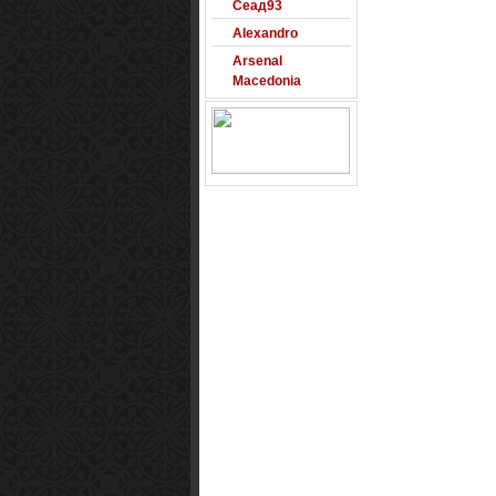
Alexandro
Arsenal
Macedonia
Free Counter-
Strike Server
Macedinian Top
Models
Razvigor
Science Fiction
Observer
Smart1x2.com
Soko Zabava