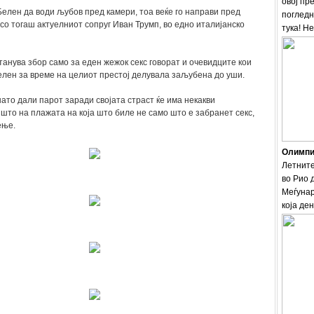
овој пр
Белен да води љубов пред камери, тоа веќе го направи пред
погледн
со тогаш актуелниот сопруг Иван Трумп, во едно италијанско
тука! Н
танува збор само за еден жежок секс говорат и очевидците кои
елен за време на целиот престој делувала заљубена до уши.
ато дали парот заради својата страст ќе има некакви
што на плажата на која што биле не само што е забранет секс,
ење.
Олимпис
Летните
во Рио 
Меѓунар
која ден