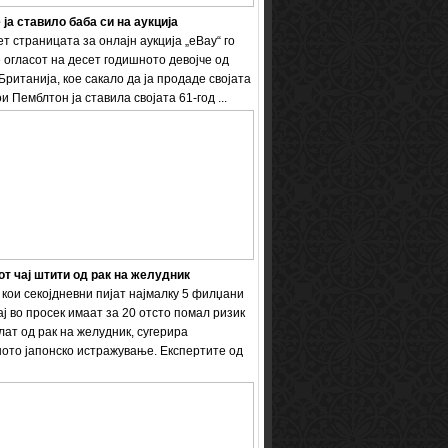
 ја ставило баба си на аукција
т страницата за онлајн аукција „eBay“ го
 огласот на десет годишното девојче од
Британија, кое сакало да ја продаде својата
и Пемблтон ја ставила својата 61-год ...
т чај штити од рак на желудник
кои секојдневни пијат најмалку 5 филџани
ај во просек имаат за 20 отсто помал ризик
лат од рак на желудник, сугерира
ото јапонско истражување. Експертите од