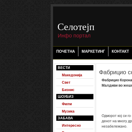
-->
Селотејп
Инфо портал
ПОЧЕТНА
МАРКЕТИНГ
КОНТАКТ
ВЕСТИ
Фабрицио со
Македонија
Фабрицио Корона,
Свет
Малдиви во жешк
Бизнис
ШОУБИЗ
Филм
Музика
Одморот кој си го
ЗАБАВА
денот на многу др
Интересно
незабележано.