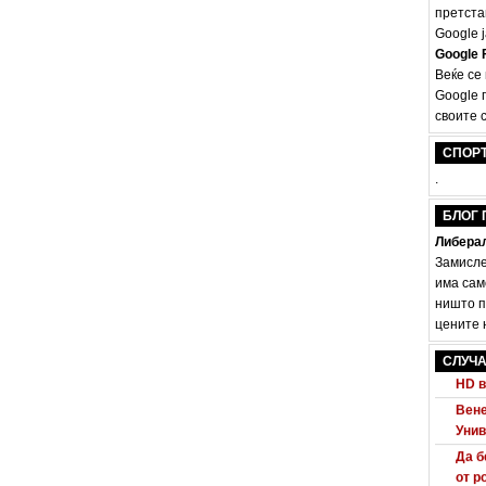
претста
Google ј
Google F
Веќе се
Google 
Audi
своите с
Маке
Убие
СПОР
Борб
.
Pana
БЛОГ 
Прв 
Либерал
На и
Замисле
Отка
има сам
Бие
ништо п
цените н
Фото
“Ил
СЛУЧА
HD в
Вене
Унив
Да б
от р