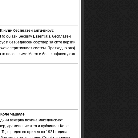
ft нуди бесплатен анти-вирус
t го објави Security Essentials, бесплатен
рус и безбедносен софтвер за сите верзии
ows оперативниот систем. Претходно овој
 го носеше име Мorro и беше најавен дека
 Коле Чашуле
одини вечерва почина македонскиот
ер, драмски писател и публицист Коле
 Тој е роден во прилеп во 1921 година.
бил директор на радио Скопје, уредник ...