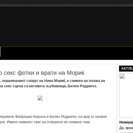
АКТУЕ
 секс фотки и врати на Мориќ
 поранешниот сопруг на Нина Мориќ, е снимен на плажа на
а секс сцена со неговата љубовница, Белен Родригез.
 пружиле Фабрицио Корона и Белен Родригез, на крај го зачини
уги. Имено нивниот секс на отворено не помина така
Неверо
Да, вре