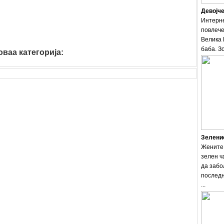
Девојче
Интерне
повлече
Велика 
баба. Зо
ваа категорија:
moda
Зеленио
Жените 
зелен ч
да забо
последн
...