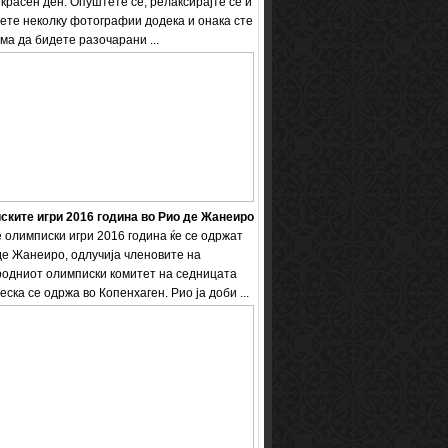
екрасен ден. Опуштете се, релаксирајте се и
ете неколку фотографии додека и онака сте
ема да бидете разочарани ...
ките игри 2016 година во Рио де Жанеиро
 олимписки игри 2016 година ќе се одржат
де Жанеиро, одлучија членовите на
одниот олимписки комитет на седницата
еска се одржа во Копенхаген. Рио ја доби ...