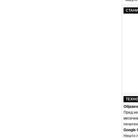
СТАН
ТЕХН
Објавен
Пред не
месечни
печатено
Google 
Нешто п