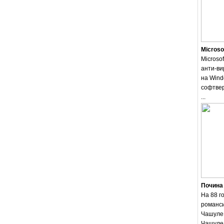
Microso
Microsof
анти-ви
на Wind
софтвер
...
Почина
На 88 г
романси
Чашуле.
Чашуле 