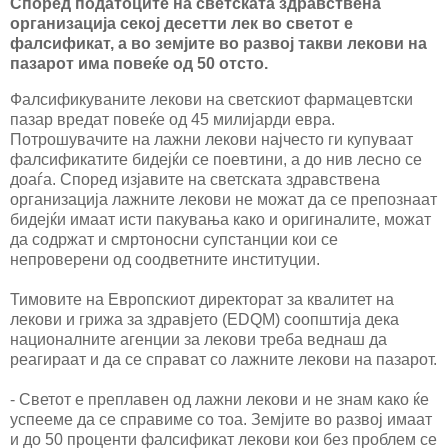
Според податоците на светската здравствена
организација секој десетти лек во светот е
фалсификат, а во земјите во развој такви лекови на
пазарот има повеќе од 50 отсто.
Фалсификуваните лекови на светскиот фармацевтски
пазар вредат повеќе од 45 милијарди евра.
Потрошувачите на лажни лекови најчесто ги купуваат
фалсификатите бидејќи се поевтини, а до нив лесно се
доаѓа. Според изјавите на светската здравствена
организација лажните лекови не можат да се препознаат
бидејќи имаат исти пакувања како и оригиналите, можат
да содржат и смртоносни супстанции кои се
непроверени од соодветните институции.
Тимовите на Европскиот директорат за квалитет на
лекови и грижа за здравјето (EDQM) соопштија дека
националните агенции за лекови треба веднаш да
реагираат и да се справат со лажните лекови на пазарот.
- Светот е преплавен од лажни лекови и не знам како ќе
успееме да се справиме со тоа. Земјите во развој имаат
и до 50 проценти фалсификат лекови кои без проблем се