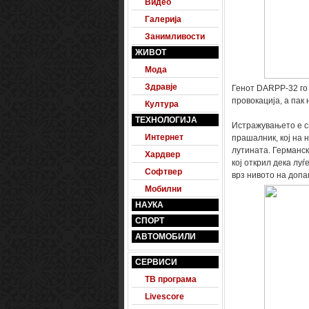
Видео
Галерија
Занимливости
ЖИВОТ
Мода
Здравје
Генот DARPP-32 го 
провокација, а пак
Култура
ТЕХНОЛОГИЈА
Истражувањето е с
Интернет
прашалник, кој на 
лутината. Германск
Хардвер
кој открил дека луѓ
Софтвер
врз нивото на допам
Мобилни
НАУКА
СПОРТ
АВТОМОБИЛИ
СЕРВИСИ
ТВ програма
Livescore