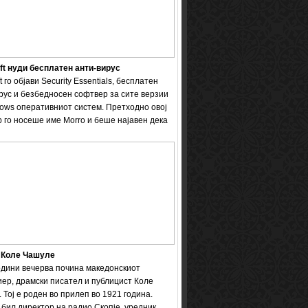
ft нуди бесплатен анти-вирус
t го објави Security Essentials, бесплатен
рус и безбедносен софтвер за сите верзии
ows оперативниот систем. Претходно овој
 го носеше име Мorro и беше најавен дека
 Коле Чашуле
одини вечерва почина македонскиот
ер, драмски писател и публицист Коле
 Тој е роден во прилеп во 1921 година.
бил директор на радио Скопје, уредник ...