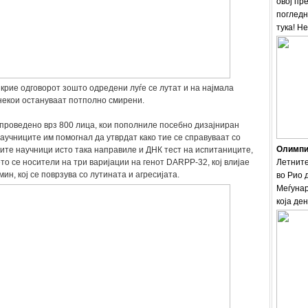
овој пр
погледн
тука! Н
крие одговорот зошто одредени луѓе се лутат и на најмала
 некои остануваат потполно смирени.
проведено врз 800 лица, кои пополниле посебно дизајниран
научниците им помогнал да утврдат како тие се справуваат со
Олимпис
ите научници исто така направиле и ДНК тест на испитаниците,
ето се носители на три варијации на генот DARPP-32, кој влијае
Летните
ин, кој се поврзува со лутината и агресијата.
во Рио 
Меѓунар
која ден