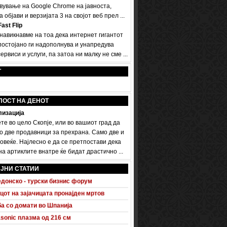
вување на Google Chrome на јавноста,
а објави и верзијата 3 на својот веб прел ...
ast Flip
 навикнавме на тоа дека интернет гигантот
постојано ги надополнува и унапредува
ервиси и услуги, па затоа ни малку не сме ...
Т
ПОСТ НА ДЕНОТ
изација
те во цело Скопје, или во вашиот град да
о две продавници за прехрана. Само две и
овеќе. Најлесно е да се претпостави дека
а артиклите внатре ќе бидат драстично ...
 A5 Sportback потполно разоткриен
ЈНИ СТАТИИ
донско - турски бизнис форум
цот на зајачицата пронајден мртов
а со домати во Шпанија
sonic плазма од 216 см
Светски конгрес на вештерки во Србија