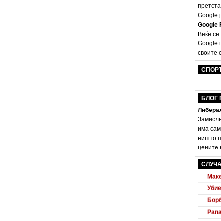
претста
Google ј
Google F
Веќе се
Google 
своите с
СПОР
.
БЛОГ 
Либерал
Замисле
има сам
ништо п
цените н
Audi
СЛУЧА
Маке
Убие
Борб
Pana
Прв 