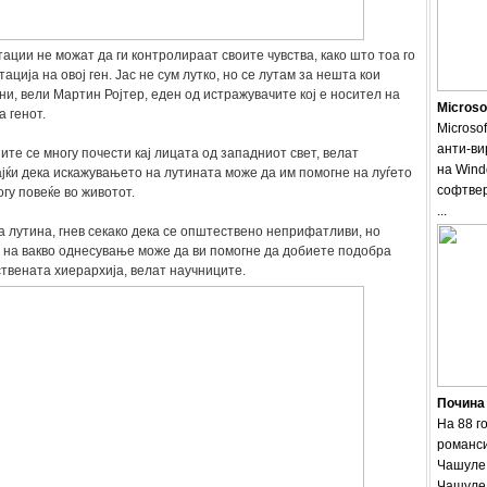
тации не можат да ги контролираат своите чувства, како што тоа го
ација на овој ген. Јас не сум лутко, но се лутам за нешта кои
ни, вели Мартин Ројтер, еден од истражувачите кој е носител на
Microso
а генот.
Microsof
анти-ви
иите се многу почести кај лицата од западниот свет, велат
на Wind
јќи дека искажувањето на лутината може да им помогне на луѓето
софтвер
гу повеќе во животот.
...
а лутина, гнев секако дека се општествено неприфатливи, но
 на вакво однесување може да ви помогне да добиете подобра
твената хиерархија, велат научниците.
Почина
На 88 г
романси
Чашуле.
Чашуле 