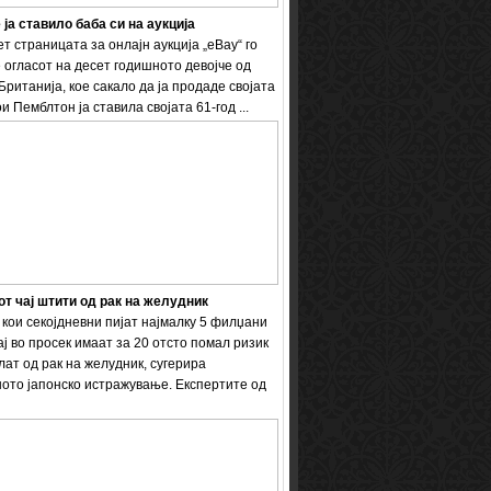
 ја ставило баба си на аукција
т страницата за онлајн аукција „eBay“ го
 огласот на десет годишното девојче од
Британија, кое сакало да ја продаде својата
и Пемблтон ја ставила својата 61-год ...
т чај штити од рак на желудник
кои секојдневни пијат најмалку 5 филџани
ај во просек имаат за 20 отсто помал ризик
лат од рак на желудник, сугерира
ото јапонско истражување. Експертите од