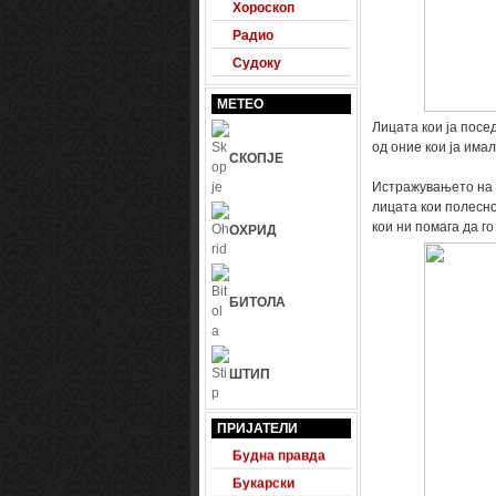
Хороскоп
Радио
Судоку
МЕТЕО
Лицата кои ја посед
од оние кои ја имал
СКОПЈЕ
Истражувањето на 
лицата кои полесно
кои ни помага да г
ОХРИД
БИТОЛА
ШТИП
24 Фудбал
ПРИЈАТЕЛИ
Будна правда
Букарски