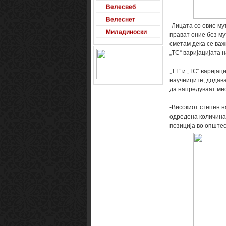
Велесвеб
Велеснет
-Лицата со овие му
Миладиноски
прават оние без мут
МК Забава
сметам дека се важ
„TC“ варијацијата н
Оксиморон
Паблишер
„TT“ и „TC“ варијац
Позадини
научниците, додава
да напредуваат мно
Развигор
Сајт на денот
-Високиот степен н
одредена количина
Сеад93
позиција во општес
Alexandro
Arsenal
Macedonia
Free Counter-
Strike Server
Macedinian Top
Models
Razvigor
Science Fiction