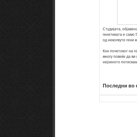
Observer
Smart1x2.com
Soko Zabava
Студијата, објавена
генетиката е само 
од неколкуте гени 
Кон почетокот на 
многу повеќе да ви
нејзиното потискањ
Последни во о