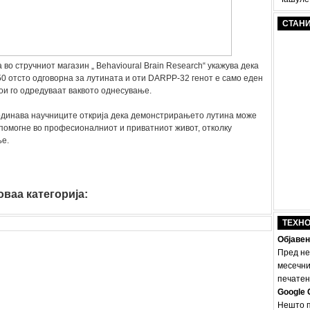
СТАН
 во стручниот магазин „ Behavioural Brain Research“ укажува дека
50 отсто одговорна за лутината и оти DARPP-32 генот е само еден
кои го одредуваат ваквото однесување.
годинава научниците открија дека демонстрирањето лутина може
 помогне во професионалниот и приватниот живот, отколку
е.
ваа категорија:
nauka
ТЕХН
Објавен
Пред не
месечни
печатено
Google 
Нешто п