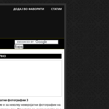
ДОДАЈ ВО ФАВОРИТИ
СТАТИИ
ЛНО
јатни фотографии 3
ме е за неколку неверојатни фотографии на