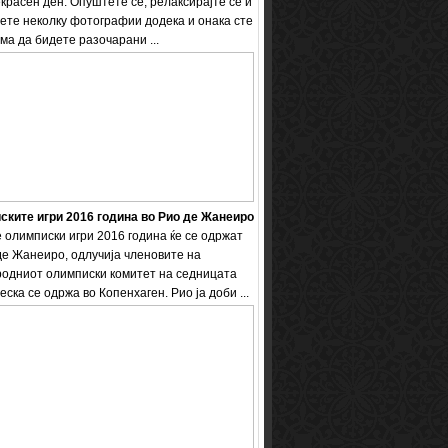
екрасен ден. Опуштете се, релаксирајте се и
ете неколку фотографии додека и онака сте
ема да бидете разочарани ...
ките игри 2016 година во Рио де Жанеиро
 олимписки игри 2016 година ќе се одржат
де Жанеиро, одлучија членовите на
одниот олимписки комитет на седницата
еска се одржа во Копенхаген. Рио ја доби ...