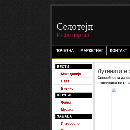
-->
Селотејп
Инфо портал
ПОЧЕТНА
МАРКЕТИНГ
КОНТАКТ
ВЕСТИ
Лутината е 
Македонија
Способноста да ос
Свет
е запишана во гени
Бизнис
ШОУБИЗ
Филм
Музика
ЗАБАВА
Интересно