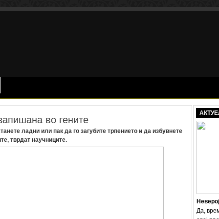
АКТУЕ
запишана во гените
танете ладни или пак да го загубите трпението и да избувнете
те, тврдат научниците.
Неверо
Да, вре