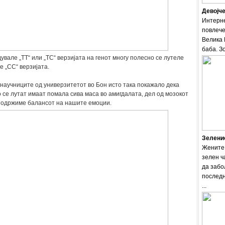
Девојче
Интерне
повлече
Велика 
баба. Зо
увале „TT“ или „TC“ верзијата на генот многу полесно се лутеле
е „CC“ верзијата.
научниците од универзитетот во Бон исто така покажало дека
 се лутат имаат помала сива маса во амигдалата, дел од мозокот
о одржиме балансот на нашите емоции.
Зеленио
Жените 
зелен ч
да забо
последн
...