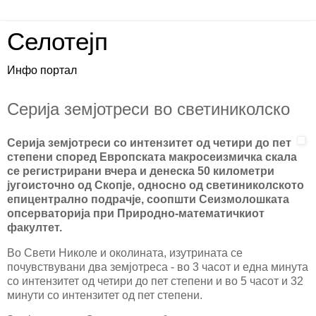
Селотејп
Инфо портал
Серија земјотреси во светиниколско
Серија земјотреси со интензитет од четири до пет
степени според Европската макросеизмичка скала
се регистрирани вчера и денеска 50 километри
југоисточно од Скопје, односно од светиниколското
епицентрално подрачје, соопшти Сеизмолошката
опсерваторија при Природно-математичкиот
факултет.
Во Свети Николе и околината, изутрината се
почувствувани два земјотреса - во 3 часот и една минута
со интензитет од четири до пет степени и во 5 часот и 32
минути со интензитет од пет степени.