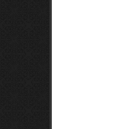
Smart1x2.com
Soko Zabava