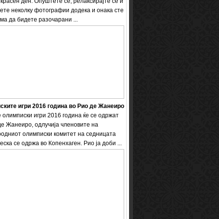
екрасен ден. Опуштете се, релаксирајте се и
ете неколку фотографии додека и онака сте
ема да бидете разочарани ...
ките игри 2016 година во Рио де Жанеиро
 олимписки игри 2016 година ќе се одржат
де Жанеиро, одлучија членовите на
одниот олимписки комитет на седницата
еска се одржа во Копенхаген. Рио ја доби ...