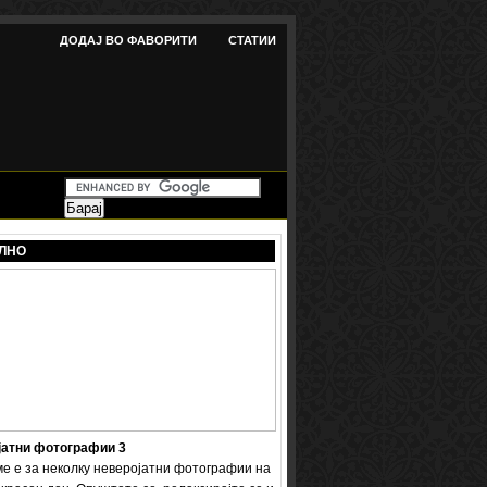
ДОДАЈ ВО ФАВОРИТИ
СТАТИИ
ЛНО
јатни фотографии 3
ме е за неколку неверојатни фотографии на