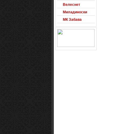
Велеснет
Миладиноски
МК Забава
Оксиморон
Паблишер
Позадини
Развигор
Сајт на денот
Сеад93
Alexandro
Arsenal
Macedonia
Free Counter-
Strike Server
Macedinian Top
Models
Razvigor
Science Fiction
Observer