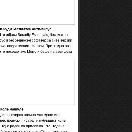
ft нуди бесплатен анти-вирус
t го објави Security Essentials, бесплатен
рус и безбедносен софтвер за сите верзии
ows оперативниот систем. Претходно овој
 го носеше име Мorro и беше најавен дека
 Коле Чашуле
одини вечерва почина македонскиот
ер, драмски писател и публицист Коле
 Тој е роден во прилеп во 1921 година.
бил директор на радио Скопје, уредник ...