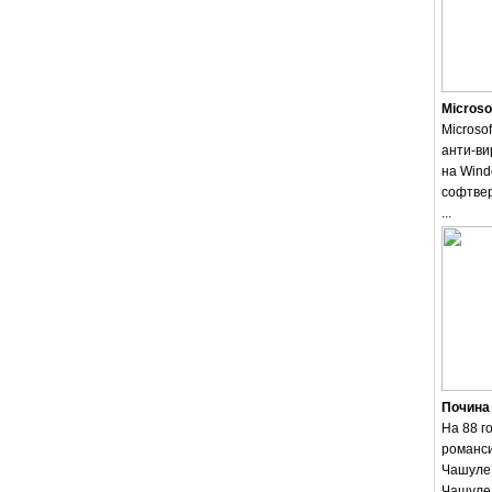
Microso
Microsof
анти-ви
на Wind
софтвер
...
Почина
На 88 г
романси
Чашуле.
Чашуле 