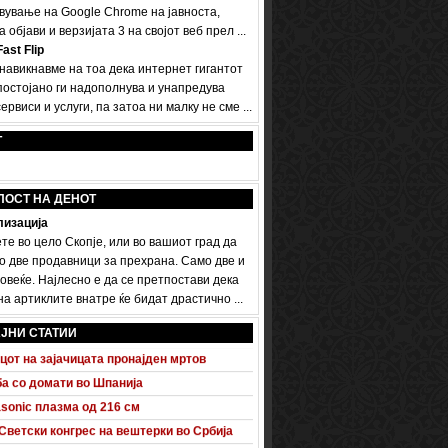
вување на Google Chrome на јавноста,
а објави и верзијата 3 на својот веб прел ...
ast Flip
 навикнавме на тоа дека интернет гигантот
постојано ги надополнува и унапредува
ервиси и услуги, па затоа ни малку не сме ...
Т
ПОСТ НА ДЕНОТ
изација
те во цело Скопје, или во вашиот град да
о две продавници за прехрана. Само две и
овеќе. Најлесно е да се претпостави дека
а артиклите внатре ќе бидат драстично ...
 A5 Sportback потполно разоткриен
донско - турски бизнис форум
ЈНИ СТАТИИ
цот на зајачицата пронајден мртов
а со домати во Шпанија
sonic плазма од 216 см
Светски конгрес на вештерки во Србија
нтернет најмногу се сурфа навечер