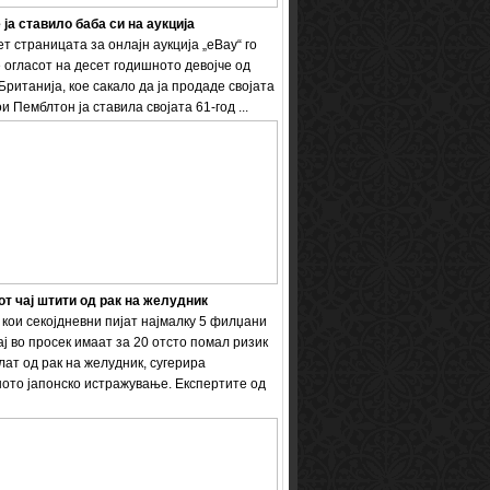
 ја ставило баба си на аукција
т страницата за онлајн аукција „eBay“ го
 огласот на десет годишното девојче од
Британија, кое сакало да ја продаде својата
и Пемблтон ја ставила својата 61-год ...
т чај штити од рак на желудник
кои секојдневни пијат најмалку 5 филџани
ај во просек имаат за 20 отсто помал ризик
лат од рак на желудник, сугерира
ото јапонско истражување. Експертите од