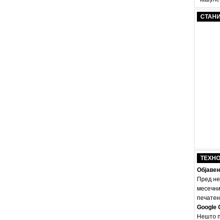
СТАН
ТЕХН
Објавен
Пред не
месечни
печатено
Google 
Нешто п