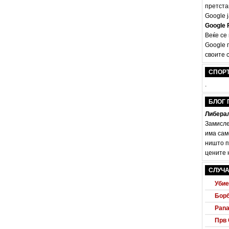
претста
Google ј
Google F
Веќе се
Google 
своите с
СПОР
.
БЛОГ 
Либерал
Замисле
има сам
ништо п
цените н
Audi
Маке
СЛУЧА
Убие
Борб
Pana
Прв 
На и