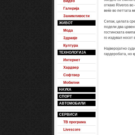
Видео
откако Riveros во
Галерија
веќе во петтата м
Занимливости
Сепак, целата ср
ЖИВОТ
подели два црвен
Мода
гостинската екипа
го издувал носот в
Здравје
Култура
Најверојатно суди
ТЕХНОЛОГИЈА
гардеробата, но к
Интернет
Хардвер
Софтвер
Мобилни
НАУКА
СПОРТ
АВТОМОБИЛИ
СЕРВИСИ
ТВ програма
Livescore