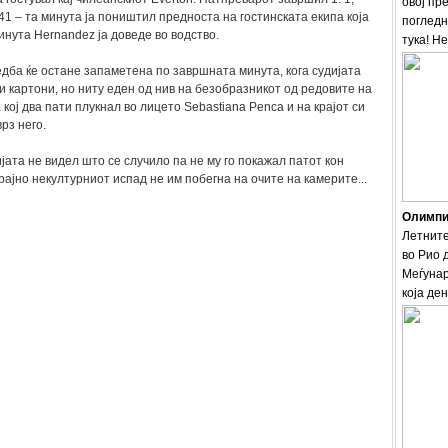
овој пр
 41 – та минута ја поништил предноста на гостинската екипа која
погледн
инута Hernandez ја доведе во водство.
тука! Н
едба ќе остане запаметена по завршната минута, кога судијата
и картони, но ниту еден од нив на безобразникот од редовите на
 кој два пати плукнал во лицето Sebastiana Penca и на крајот си
рз него.
јата не видел што се случило па не му го покажал патот кон
рајно некултурниот испад не им побегна на очите на камерите...
Олимпис
Летните
во Рио 
Меѓунар
која ден