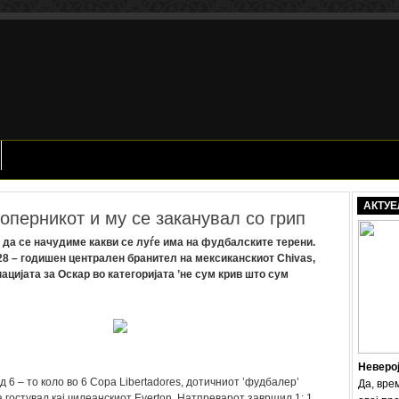
АКТУЕ
оперникот и му се заканувал со грип
да се начудиме какви се луѓе има на фудбалските терени.
28 – годишен централен бранител на мексиканскиот Chivas,
ацијата за Оскар во категоријата ’не сум крив што сум
Неверо
 6 – то коло во 6 Copa Libertadores, дотичниот ’фудбалер’
Да, вре
 гостувал кај чилеанскиот Everton. Натпреварот завршил 1: 1,