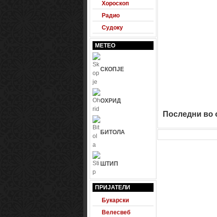
Хороскоп
Радио
Судоку
МЕТЕО
СКОПЈЕ
ОХРИД
Последни во о
БИТОЛА
ШТИП
24 Фудбал
Будна правда
ПРИЈАТЕЛИ
Букарски
Велесвеб