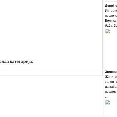
Девојче
Интерне
повлече
Велика 
баба. Зо
ваа категорија:
Зеленио
Жените 
зелен ч
да забо
последн
...