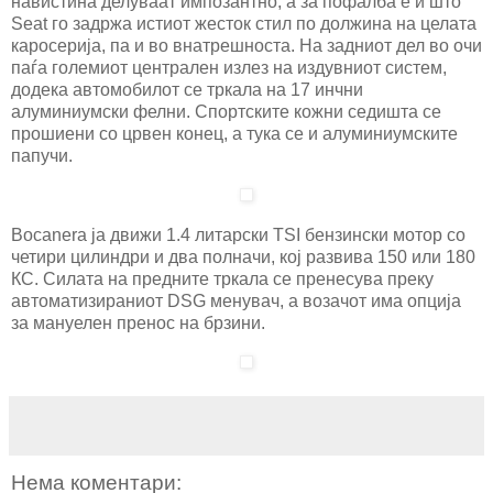
навистина делуваат импозантно, а за пофалба е и што
Seat го задржа истиот жесток стил по должина на целата
каросерија, па и во внатрешноста. На задниот дел во очи
паѓа големиот централен излез на издувниот систем,
додека автомобилот се тркала на 17 инчни
алуминиумски фелни. Спортските кожни седишта се
прошиени со црвен конец, а тука се и алуминиумските
папучи.
Bocanera ја движи 1.4 литарски TSI бензински мотор со
четири цилиндри и два полначи, кој развива 150 или 180
КС. Силата на предните тркала се пренесува преку
автоматизираниот DSG менувач, а возачот има опција
за мануелен пренос на брзини.
Нема коментари: