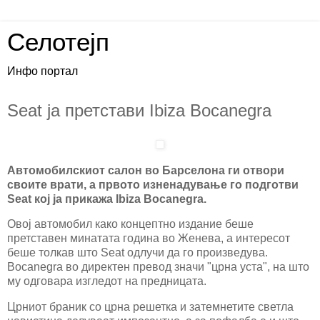
Селотејп
Инфо портал
Seat ја претстави Ibiza Bocanegra
Автомобилскиот салон во Барселона ги отвори
своите врати, а првото изненадување го подготви
Seat кој ја прикажа Ibiza Bocanegra.
Овој автомобил како концептно издание беше
претставен минатата година во Женева, а интересот
беше толкав што Seat одлучи да го произведува.
Bocanegra вo директен превод значи "црна уста", на што
му одговара изгледот на предницата.
Црниот браник со црна решетка и затемнетите светла