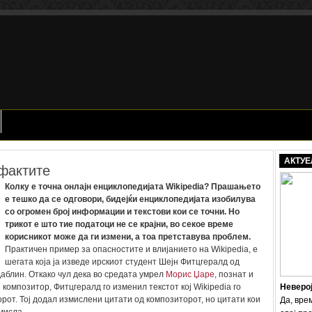
АКТУЕ
 фактите
Колку е точна онлајн енциклопедијата Wikipedia? Прашањето
е тешко да се одговори, бидејќи енциклопедијата изобилува
со огромен број информации и текстови кои се точни. Но
трикот е што тие податоци не се крајни, во секое време
корисникот може да ги измени, а тоа претставува проблем.
Практичен пример за опасностите и влијанието на Wikipedia, е
шегата која ја изведе ирскиот студент Шејн Фитцгералд од
аблин. Откако чул дека во средата умрел
Морис Џаре
, познат и
 композитор, Фитцгералд го изменил текстот кој Wikipedia го
Неверо
рот. Тој додал измислени цитати од композиторот, но цитати кои
Да, вре