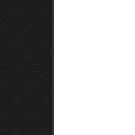
Smart1x2.com
Soko Zabava