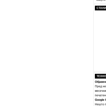
СТАН
ТЕХН
Објавен
Пред не
месечни
печатено
Google 
Нешто п