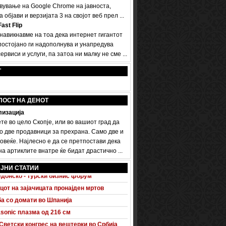
вување на Google Chrome на јавноста,
а објави и верзијата 3 на својот веб прел ...
ast Flip
 навикнавме на тоа дека интернет гигантот
постојано ги надополнува и унапредува
ервиси и услуги, па затоа ни малку не сме ...
Т
ПОСТ НА ДЕНОТ
изација
те во цело Скопје, или во вашиот град да
о две продавници за прехрана. Само две и
овеќе. Најлесно е да се претпостави дека
а артиклите внатре ќе бидат драстично ...
 A5 Sportback потполно разоткриен
ЈНИ СТАТИИ
донско - турски бизнис форум
цот на зајачицата пронајден мртов
а со домати во Шпанија
sonic плазма од 216 см
Светски конгрес на вештерки во Србија