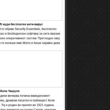
ft нуди бесплатен анти-вирус
t го објави Security Essentials, бесплатен
рус и безбедносен софтвер за сите верзии
ows оперативниот систем. Претходно овој
 го носеше име Мorro и беше најавен дека
 Коле Чашуле
одини вечерва почина македонскиот
ер, драмски писател и публицист Коле
 Тој е роден во прилеп во 1921 година.
бил директор на радио Скопје, уредник ...