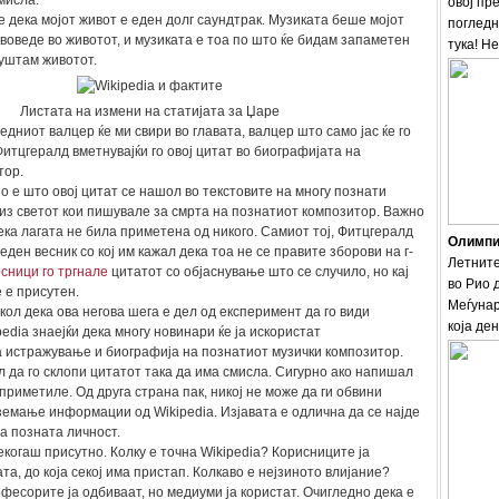
мисла.
овој пр
е дека мојот живот е еден долг саундтрак. Музиката беше мојот
погледн
 воведе во животот, и музиката е тоа по што ќе бидам запаметен
тука! Н
пуштам животот.
Листата на измени на статијата за Џаре
едниот валцер ќе ми свири во главата, валцер што само јас ќе го
тцгералд вметнувајќи го овој цитат во биографијата на
тор.
о е што овој цитат се нашол во текстовите на многу познати
из светот кои пишувале за смрта на познатиот композитор. Важно
ека лагата не била приметена од никого. Самиот тој, Фитцгералд
Олимпис
ден весник со кој им кажал дека тоа не се правите зборови на г-
Летните
сници го тргнале
цитатот со објаснување што се случило, но кај
во Рио 
 е присутен.
Меѓунар
кол дека ова негова шега е дел од експеримент да го види
која ден
edia знаејќи дека многу новинари ќе ја искористат
 истражување и биографија на познатиот музички композитор.
л да го склопи цитатот така да има смисла. Сигурно ако напишал
 приметиле. Од друга страна пак, никој не може да ги обвини
емање информации од Wikipedia. Изјавата е одлична да се најде
та позната личност.
когаш присутно. Колку е точна Wikipedia? Корисниците ја
а, до која секој има пристап. Колкаво е нејзиното влијание?
фесорите ја одбиваат, но медиуми ја користат. Очигледно дека е