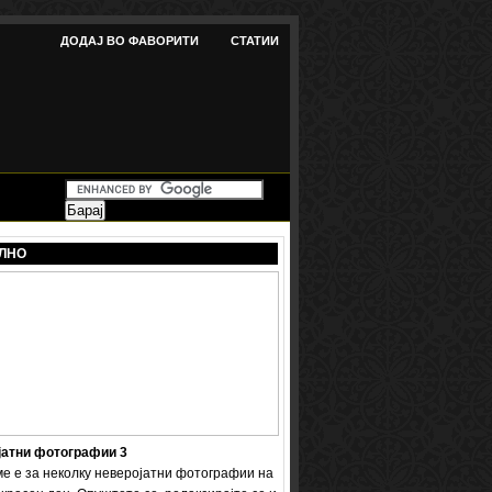
ДОДАЈ ВО ФАВОРИТИ
СТАТИИ
ЛНО
јатни фотографии 3
ме е за неколку неверојатни фотографии на