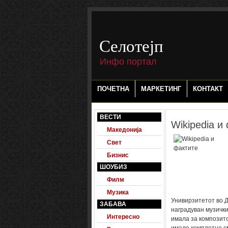
-->
Селотејп
Инфо портал
ПОЧЕТНА
МАРКЕТИНГ
КОНТАКТ
ВЕСТИ
Wikipedia и
Македонија
Свет
Бизнис
ШОУБИЗ
Филм
Музика
Унивирзитетот во Д
ЗАБАВА
наградуван музички
Интересно
имала за композито