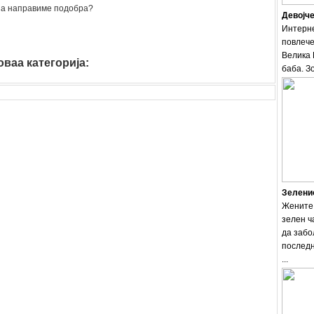
 ја направиме подобра?
Девојче
Интерне
повлече
Велика 
ваа категорија:
internet
баба. Зо
Зеленио
Жените 
зелен ч
да забо
последн
...