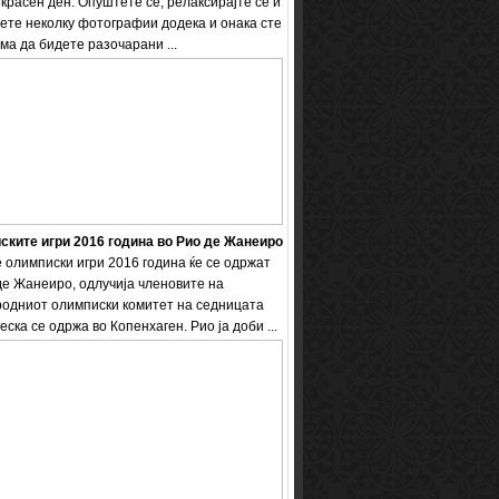
екрасен ден. Опуштете се, релаксирајте се и
ете неколку фотографии додека и онака сте
ема да бидете разочарани ...
ките игри 2016 година во Рио де Жанеиро
 олимписки игри 2016 година ќе се одржат
де Жанеиро, одлучија членовите на
одниот олимписки комитет на седницата
еска се одржа во Копенхаген. Рио ја доби ...