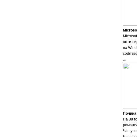
Microso
Microsof
анти-ви
на Wind
софтвер
...
Почина
На 88 г
романси
Чашуле.
Чашуле 