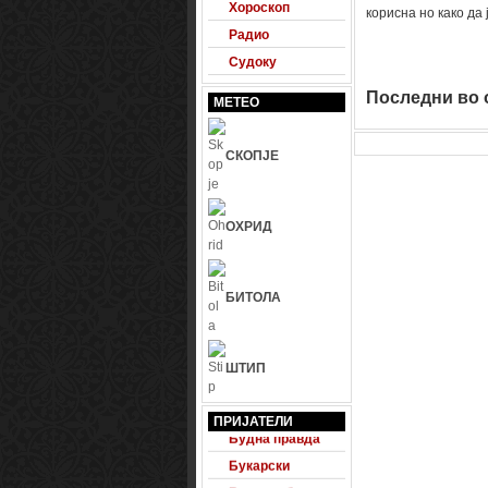
Хороскоп
корисна но како да
Радио
Судоку
Последни во о
МЕТЕО
СКОПЈЕ
ОХРИД
БИТОЛА
ШТИП
24 Фудбал
ПРИЈАТЕЛИ
Будна правда
Букарски
Велесвеб