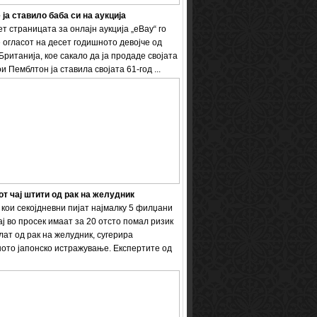
 ја ставило баба си на аукција
т страницата за онлајн аукција „eBay“ го
 огласот на десет годишното девојче од
Британија, кое сакало да ја продаде својата
и Пемблтон ја ставила својата 61-год ...
т чај штити од рак на желудник
кои секојдневни пијат најмалку 5 филџани
ај во просек имаат за 20 отсто помал ризик
лат од рак на желудник, сугерира
ото јапонско истражување. Експертите од