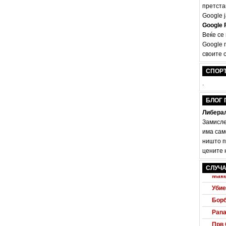
претста
Google ј
Google F
Веќе се
Google 
своите с
СПОР
.
БЛОГ 
Либерал
Замисле
има сам
ништо п
цените н
Audi
СЛУЧА
Маке
Убие
Борб
Pana
Прв 