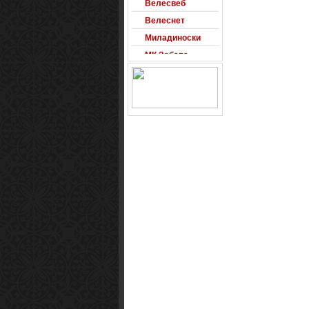
Велеснет
Миладиноски
МК Забава
Оксиморон
Паблишер
Позадини
Развигор
Сајт на денот
Сеад93
Alexandro
Arsenal
Macedonia
Free Counter-
Strike Server
Macedinian Top
Models
Razvigor
Science Fiction
Observer