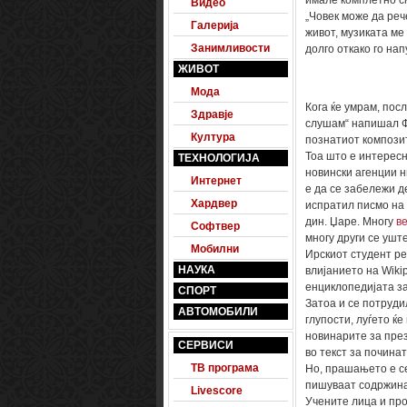
имале комплетно с
Видео
„Човек може да реч
Галерија
живот, музиката ме
Занимливости
долго откако го на
ЖИВОТ
Мода
Кога ќе умрам, посл
Здравје
слушам“ напишал Фи
Култура
познатиот компози
Тоа што е интересн
ТЕХНОЛОГИЈА
новински агенции н
Интернет
е да се забележи д
Хардвер
испратил писмо на е
дин. Џаре. Многу
ве
Софтвер
многу други се уште
Мобилни
Ирскиот студент ре
НАУКА
влијанието на Wikip
енциклопедијата за
СПОРТ
Затоа и се потруди
АВТОМОБИЛИ
глупости, луѓето ќе
новинарите за през
СЕРВИСИ
во текст за почина
ТВ програма
Но, прашањето е се
пишуваат содржинат
Livescore
Учените лица и про