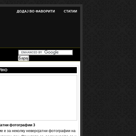
ДОДАЈ ВО ФАВОРИТИ
СТАТИИ
ЛНО
јатни фотографии 3
ме е за неколку неверојатни фотографии на