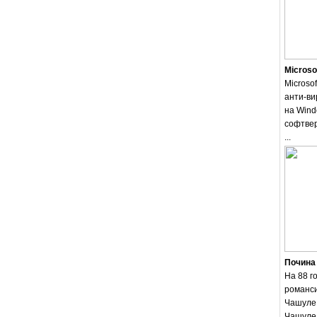
Microso
Microsof
анти-ви
на Wind
софтвер
...
Почина
На 88 г
романси
Чашуле.
Чашуле 