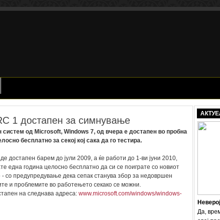
АКТУЕ
RC 1 достапен за симнување
систем од Microsoft, Windows 7, од вчера е достапен во пробна
елосно бесплатно за секој кој сака да го тестира.
е достапен барем до јули 2009, а ќе работи до 1-ви јуни 2010,
те една година целосно бесплатно да си се поиграте со новиот
 - со предупредување дека сепак станува збор за недовршен
ите и проблемите во работењето секако се можни.
стапен на следнава адреса:
www.microsoft.com/windows/windows-
Неверо
Да, вре