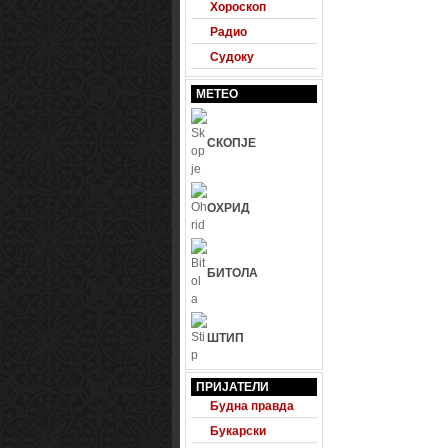
Хороскоп
Радио
Судоку
МЕТЕО
СКОПЈЕ
ОХРИД
БИТОЛА
ШТИП
24 Фудбал
ПРИЈАТЕЛИ
Будна правда
Букарски