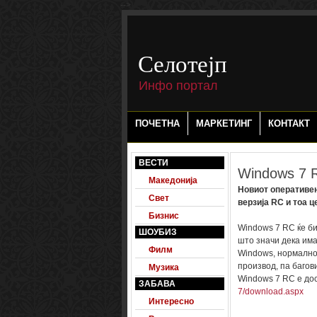
-->
Селотејп
Инфо портал
ПОЧЕТНА
МАРКЕТИНГ
КОНТАКТ
ВЕСТИ
Windows 7 
Македонија
Новиот оперативен 
Свет
верзија RC и тоа ц
Бизнис
Windows 7 RC ќе бид
ШОУБИЗ
што значи дека има
Филм
Windows, нормално
производ, па багов
Музика
Windows 7 RC е до
ЗАБАВА
7/download.aspx
Интересно