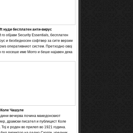
ft нуди бесплатен анти-вирус
t го објави Security Essentials, бесплатен
рус и безбедносен софтвер за сите верзии
ows оперативниот систем. Претходно овој
 го носеше име Мorro и беше најавен дека
 Коле Чашуле
одини вечерва почина македонскиот
ер, драмски писател и публицист Коле
 Тој е роден во прилеп во 1921 година.
бил директор на радио Скопје, уредник ...