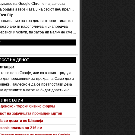
вување на Google Chrome на јавноста,
а објави и верзијата 3 на својот веб прел ...
ast Flip
 навикнавме на тоа дека интернет гигантот
постојано ги надополнува и унапредува
ервиси и услуги, па затоа ни малку не сме ...
Т
ПОСТ НА ДЕНОТ
изација
те во цело Скопје, или во вашиот град да
о две продавници за прехрана. Само две и
овеќе. Најлесно е да се претпостави дека
а артиклите внатре ќе бидат драстично ...
 A5 Sportback потполно разоткриен
ЈНИ СТАТИИ
донско - турски бизнис форум
цот на зајачицата пронајден мртов
а со домати во Шпанија
sonic плазма од 216 см
Светски конгрес на вештерки во Србија