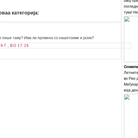
овој пр
погледн
ваа категорија:
тука! Н
softver
не пише таму? Има ли промена со нашетоиме и јазик?
9 Г., ВО 17:26
Олимпис
Летните
во Рио 
Меѓунар
која ден