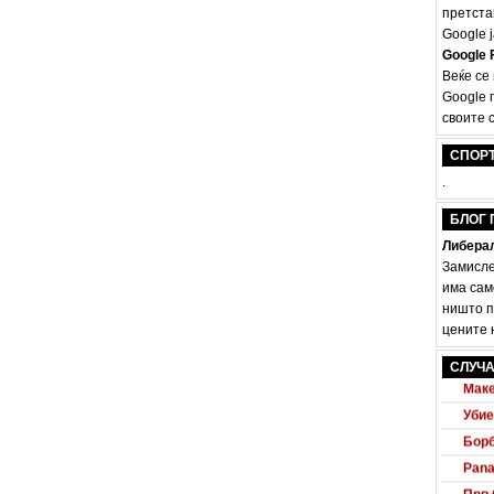
претста
Google ј
Google F
Веќе се
Google 
своите с
СПОР
.
БЛОГ 
Либерал
Замисле
има сам
ништо п
цените н
Audi
СЛУЧА
Маке
Убие
Борб
Pana
Прв 