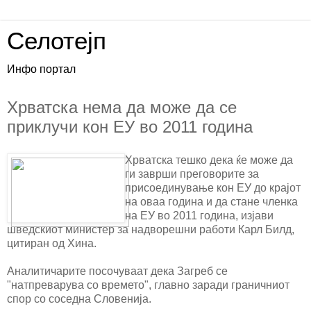
Селотејп
Инфо портал
Хрватска нема да може да се
приклучи кон ЕУ во 2011 година
Хрватска тешко дека ќе може да
ги заврши преговорите за
присоединување кон ЕУ до крајот
на оваа година и да стане членка
на ЕУ во 2011 година, изјави
шведскиот министер за надворешни работи Карл Билд,
цитиран од Хина.
Аналитичарите посочуваат дека Загреб се
"натпреварува со времето", главно заради граничниот
спор со соседна Словенија.