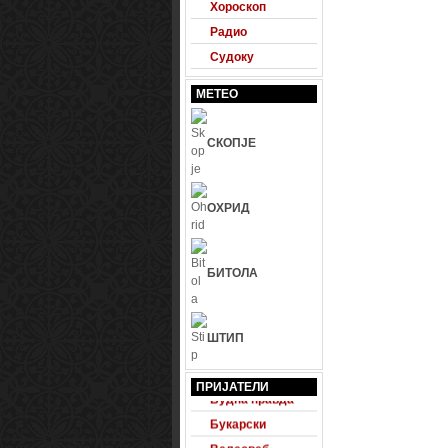
Хороскоп
Радио
Судоку
МЕТЕО
СКОПЈЕ
ОХРИД
БИТОЛА
ШТИП
24 Фудбал
ПРИЈАТЕЛИ
Будна правда
Букарски
Велесвеб