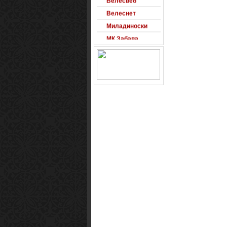
Велеснет
Миладиноски
МК Забава
Оксиморон
Паблишер
Позадини
Развигор
Сајт на денот
Сеад93
Alexandro
Arsenal
Macedonia
Free Counter-
Strike Server
Macedinian Top
Models
Razvigor
Science Fiction
Observer