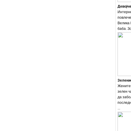
Девојче
Интерне
повлече
Велика 
баба. Зо
Зеленио
Жените 
зелен ч
да забо
последн
...