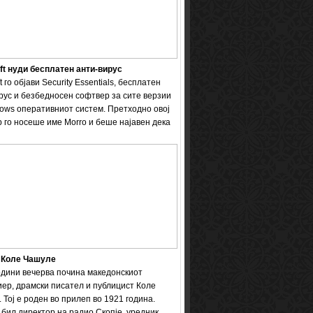
ft нуди бесплатен анти-вирус
t го објави Security Essentials, бесплатен
рус и безбедносен софтвер за сите верзии
ows оперативниот систем. Претходно овој
 го носеше име Мorro и беше најавен дека
 Коле Чашуле
одини вечерва почина македонскиот
ер, драмски писател и публицист Коле
 Тој е роден во прилеп во 1921 година.
бил директор на радио Скопје, уредник ...