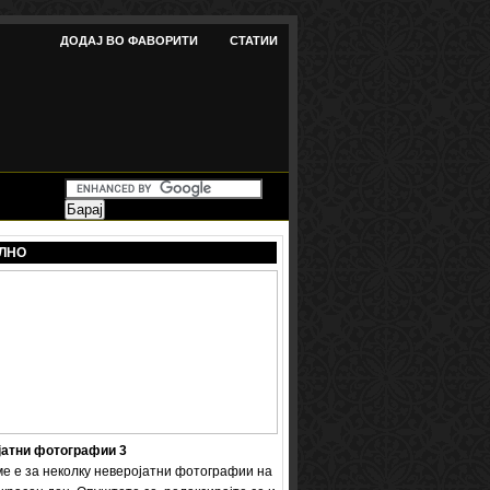
ДОДАЈ ВО ФАВОРИТИ
СТАТИИ
ЛНО
јатни фотографии 3
ме е за неколку неверојатни фотографии на