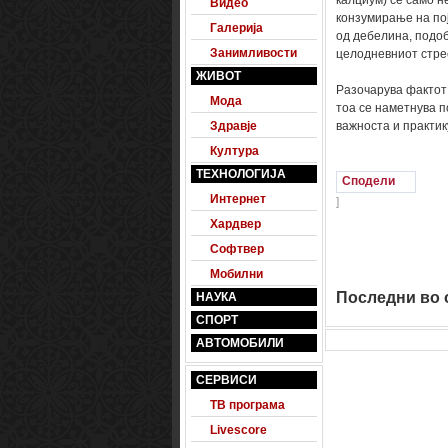
калциум) се само н
Видео
конзумирање на пој
Галерија
од дебелина, подо
Занимливости
целодневниот стре
ЖИВОТ
Разочарува фактот 
Мода
тоа се наметнува по
Здравје
важноста и практик
Култура
ТЕХНОЛОГИЈА
Сподели
Интернет
]
Хардвер
Софтвер
Мобилни
Последни во о
НАУКА
СПОРТ
АВТОМОБИЛИ
СЕРВИСИ
ТВ програма
Livescore