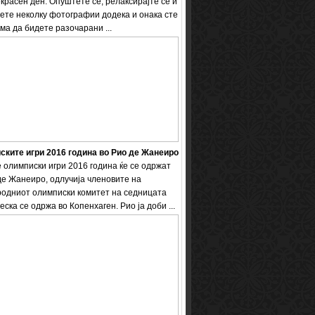
екрасен ден. Опуштете се, релаксирајте се и
ете неколку фотографии додека и онака сте
ема да бидете разочарани ...
ките игри 2016 година во Рио де Жанеиро
 олимписки игри 2016 година ќе се одржат
де Жанеиро, одлучија членовите на
одниот олимписки комитет на седницата
еска се одржа во Копенхаген. Рио ја доби ...