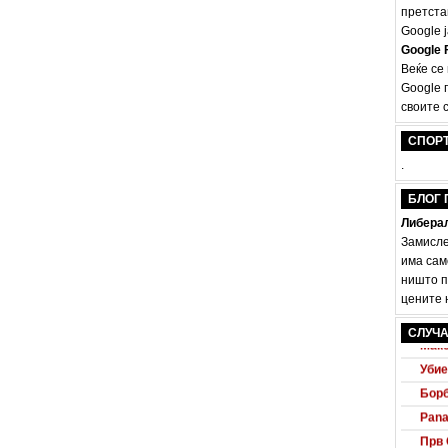
претста
Google ј
Google F
Веќе се
Google 
своите с
СПОР
.
БЛОГ 
Либерал
Замисле
има сам
ништо п
цените н
Audi
СЛУЧА
Маке
Убие
Борб
Pana
Прв 