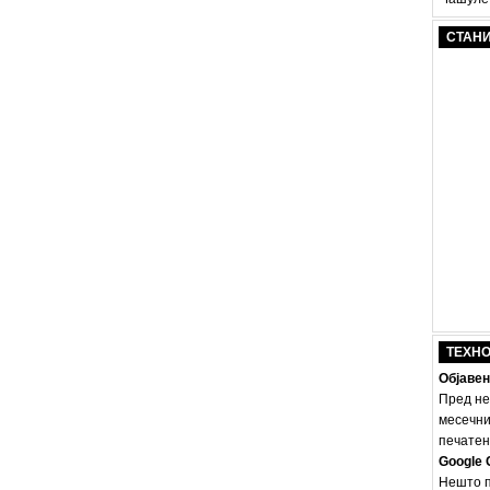
СТАН
ТЕХН
Објавен
Пред не
месечни
печатено
Google 
Нешто п