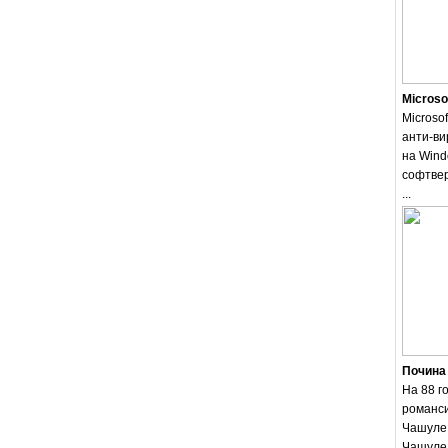
Microso
Microsof
анти-ви
на Wind
софтвер
...
Почина
На 88 г
романси
Чашуле.
Чашуле 