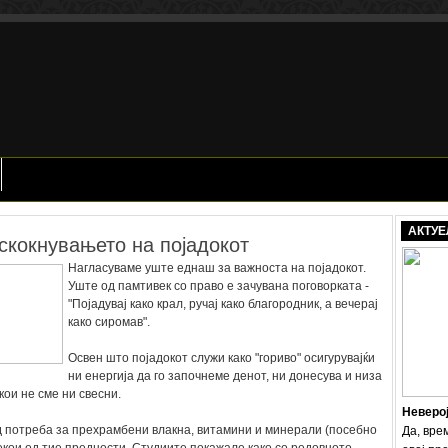
АКТУЕ
скокнувањето на појадокот
Нагласуваме уште еднаш за важноста на појадокот.
Уште од памтивек со право е зачувана поговорката -
"Појадувај како крал, ручај како благородник, а вечерај
како сиромав".
Освен што појадокот служи како "гориво" осигурувајќи
ни енергија да го започнеме денот, ни донесува и низа
кои не сме ни свесни.
Неверо
 потреба за прехрамбени влакна, витамини и минерали (посебно
Да, вре