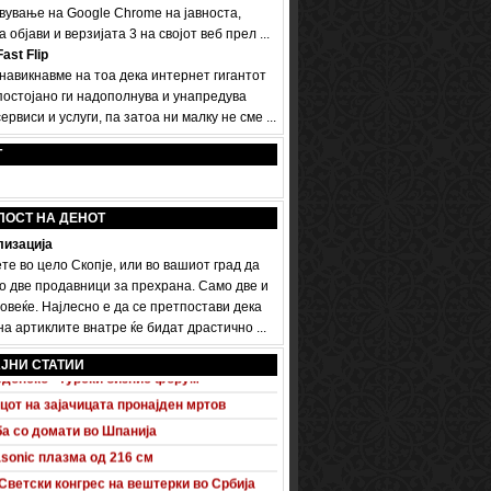
вување на Google Chrome на јавноста,
а објави и верзијата 3 на својот веб прел ...
ast Flip
 навикнавме на тоа дека интернет гигантот
постојано ги надополнува и унапредува
ервиси и услуги, па затоа ни малку не сме ...
Т
ПОСТ НА ДЕНОТ
изација
те во цело Скопје, или во вашиот град да
о две продавници за прехрана. Само две и
овеќе. Најлесно е да се претпостави дека
а артиклите внатре ќе бидат драстично ...
 A5 Sportback потполно разоткриен
ЈНИ СТАТИИ
донско - турски бизнис форум
цот на зајачицата пронајден мртов
а со домати во Шпанија
sonic плазма од 216 см
Светски конгрес на вештерки во Србија