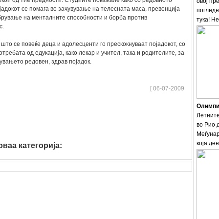
екои од тие предности. Студиите покажале како со редовното
овој пр
адокот се помага во зачувување на телесната маса, превенција
погледн
брување на менталните способности и борба против
тука! Н
с.
што се повеќе деца и адолесценти го прескокнуваат појадокот, со
требата од едукација, како лекар и учител, така и родителите, за
увањето редовен, здрав појадок.
[ 06-07-2009
Олимпис
Летните
во Рио 
Меѓунар
која ден
ваа категорија:
zdravje