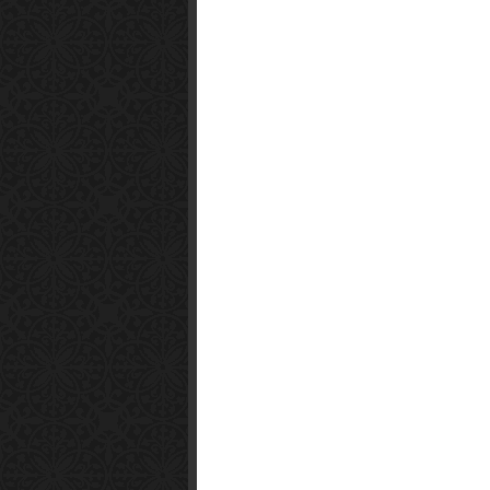
Smart1x2.com
Soko Zabava