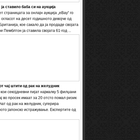
 ја ставило баба си на аукција
т страницата за онлајн аукција „eBay“ го
 огласот на десет годишното девојче од
Британија, кое сакало да ја продаде својата
и Пемблтон ја ставила својата 61-год ...
т чај штити од рак на желудник
кои секојдневни пијат најмалку 5 филџани
ај во просек имаат за 20 отсто помал ризик
лат од рак на желудник, сугерира
ото јапонско истражување. Експертите од