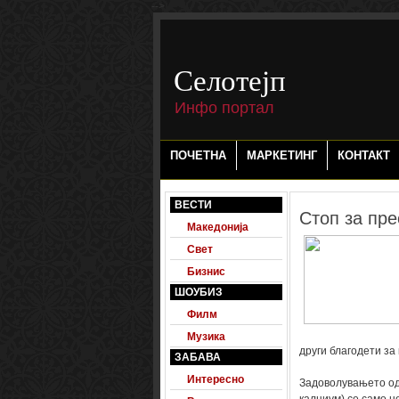
-->
Селотејп
Инфо портал
ПОЧЕТНА
МАРКЕТИНГ
КОНТАКТ
ВЕСТИ
Стоп за пре
Македонија
Свет
Бизнис
ШОУБИЗ
Филм
Музика
други благодети за 
ЗАБАВА
Интересно
Задоволувањето од