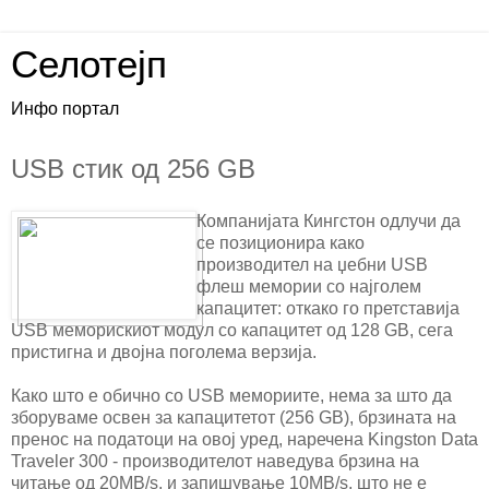
Селотејп
Инфо портал
USB стик од 256 GB
Компанијата Кингстон одлучи да
се позиционира како
производител на џебни USB
флеш мемории со најголем
капацитет: откако го претставија
USB меморискиот модул со капацитет од 128 GB, сега
пристигна и двојна поголема верзија.
Како што е обично со USB мемориите, нема за што да
зборуваме освен за капацитетот (256 GB), брзината на
пренос на податоци на овој уред, наречена Kingston Data
Traveler 300 - производителот наведува брзина на
читање од 20MB/s, и запишување 10MB/s, што не е