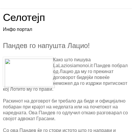
Селотејп
Инфо портал
Пандев го напушта Лацио!
Како што пишува
LaLaziosiamonoi.it Пандев побрал
од Лацио да му го прекинат
договорот бидејќи повеќе
неможел да го издржи притисокот
кој Лотито му го прави.
Раскинот на договрот би требало да биде и официјално
побаран при крајот на неделата или на почетокот на
наредната. Ова Пандев го одлучил откако разговарал со
својот адвокат Грасани.
Со ова Пандев ќе го стори истото што го направи и