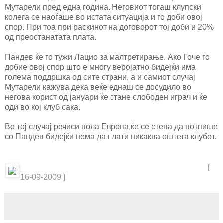
Мутарели пред една година. Неговиот тогаш клупски
колега се наоѓаше во истата ситуација и го доби овој
спор. При тоа при раскинот на договорот тој доби и 20%
од преостанатата плата.
Пандев ќе го тужи Лацио за малтретирање. Ако Гоче го
добие овој спор што е многу веројатно бидејќи има
голема поддршка од сите страни, а и самиот случај
Мутарели кажува дека веќе еднаш се досудило во
негова корист од јануари ќе стане слободен играч и ќе
оди во кој клуб сака.
Во тој случај речиси пола Европа ќе се степа да потпише
со Пандев бидејќи нема да плати никаква оштета клубот.
[
16-09-2009 ]