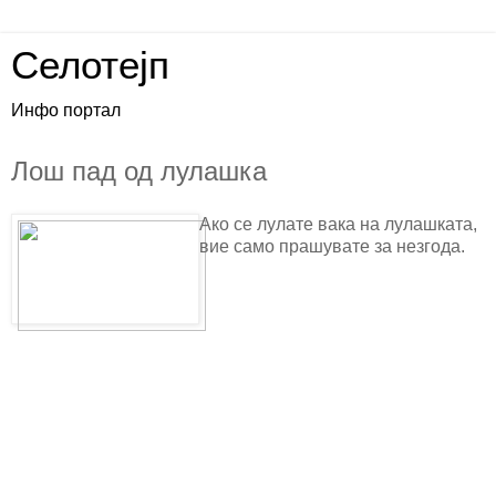
Селотејп
Инфо портал
Лош пад од лулашка
Ако се лулате вака на лулашката,
вие само прашувате за
незгода.