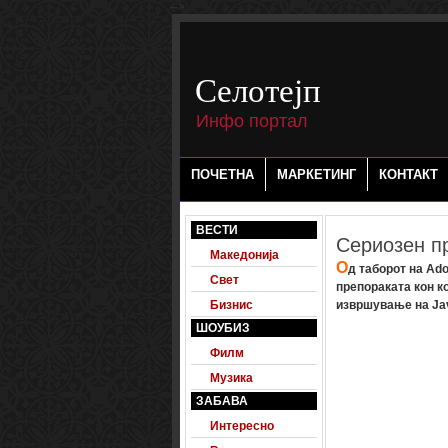
-->
Селотејп
Инфо портал
ПОЧЕТНА
МАРКЕТИНГ
КОНТАКТ
ВЕСТИ
Сериозен пр
Македонија
О
д таборот на Ado
Свет
препораката кон к
Бизнис
извршување на Jav
ШОУБИЗ
Филм
Музика
ЗАБАВА
Интересно