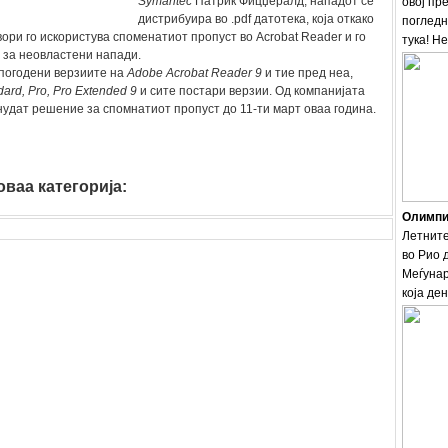
Symantec
Патрик Фицџералд, нападот се
овој пр
дистрибуира во .pdf датотека, која откако
погледн
вори го искористува споменатиот пропуст во Acrobat Reader и го
тука! Н
 за неовластени напади.
 погодени верзиите на
Adobe Acrobat Reader 9
и тие пред неа,
ard, Pro, Pro Extended 9
и сите постари верзии. Од компанијата
онудат решение за спомнатиот пропуст до 11-ти март оваа година.
ваа категорија:
Олимпис
Летните
во Рио 
Меѓунар
која ден