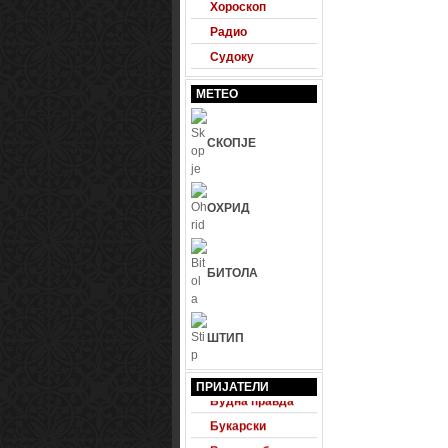
Хороскоп
Радио
Судоку
МЕТЕО
СКОПЈЕ
ОХРИД
БИТОЛА
ШТИП
24 Фудбал
ПРИЈАТЕЛИ
Будна правда
Букарски
Велесвеб