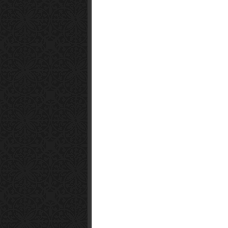
Smart1x2.com
Soko Zabava