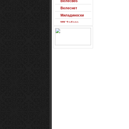
Велеснет
Миладиноски
МК Забава
Оксиморон
Паблишер
Позадини
Развигор
Сајт на денот
Сеад93
Alexandro
Arsenal
Macedonia
Free Counter-
Strike Server
Macedinian Top
Models
Razvigor
Science Fiction
Observer