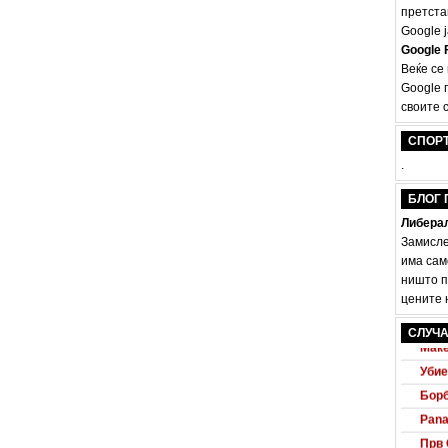
претста
Google ј
Google F
Веќе се
Google 
своите с
СПОР
.
БЛОГ 
Либерал
Замисле
има сам
ништо п
цените н
Audi
СЛУЧА
Маке
Убие
Борб
Pana
Прв 