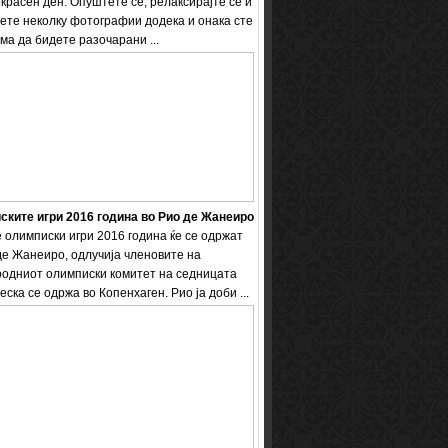
екрасен ден. Опуштете се, релаксирајте се и
ете неколку фотографии додека и онака сте
ема да бидете разочарани ...
ките игри 2016 година во Рио де Жанеиро
 олимписки игри 2016 година ќе се одржат
де Жанеиро, одлучија членовите на
одниот олимписки комитет на седницата
еска се одржа во Копенхаген. Рио ја доби ...