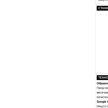
СТАН
ТЕХН
Објавен
Пред не
месечни
печатено
Google 
Нешто п