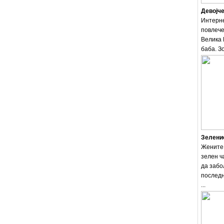
Девојче
Интерне
повлече
Велика 
баба. Зо
Зеленио
Жените 
зелен ч
да забо
последн
...