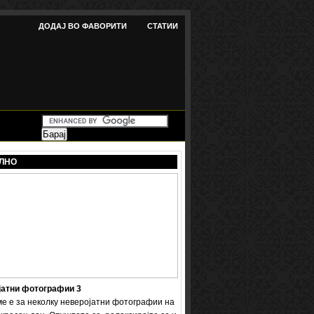
ДОДАЈ ВО ФАВОРИТИ
СТАТИИ
ЛНО
јатни фотографии 3
ме е за неколку неверојатни фотографии на