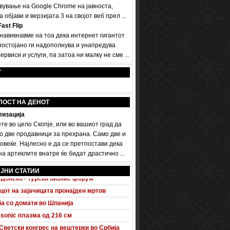
вување на Google Chrome на јавноста,
а објави и верзијата 3 на својот веб прел ...
ast Flip
 навикнавме на тоа дека интернет гигантот
постојано ги надополнува и унапредува
ервиси и услуги, па затоа ни малку не сме ...
Т
ПОСТ НА ДЕНОТ
изација
те во цело Скопје, или во вашиот град да
о две продавници за прехрана. Само две и
овеќе. Најлесно е да се претпостави дека
а артиклите внатре ќе бидат драстично ...
 A5 Sportback потполно разоткриен
ЈНИ СТАТИИ
донско - турски бизнис форум
цот на зајачицата пронајден мртов
а со домати во Шпанија
sonic плазма од 216 см
Светски конгрес на вештерки во Србија