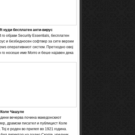
ft нуди бесплатен анти-вирус
t го објави Security Essentials, бесплатен
рус и безбедносен софтвер за сите верзии
ows оперативниот систем. Претходно овој
 го носеше име Мorro и беше најавен дека
 Коле Чашуле
одини вечерва почина македонскиот
ер, драмски писател и публицист Коле
 Тој е роден во прилеп во 1921 година.
бил директор на радио Скопје, уредник ...