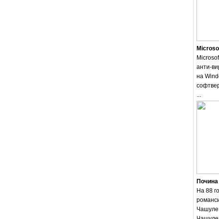
Microso
Microsof
анти-ви
на Wind
софтвер
...
Почина
На 88 г
романси
Чашуле.
Чашуле 