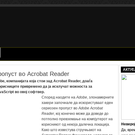
АКТУЕ
опуст во Acrobat Reader
be, компанијата која стои зад Acrobat Reader, доаѓа
орисниците привремено да ја исклучат можноста за
aScript во овој софтвер.
Според наодите на
Adobe
, злонамерните
хакери започнале да искористуваат еден
сериозен пропуст во
Adobe Acrobat
Reader
, кој конечно може да доведе до
потполно превземање на компјутерот на
Неверо
корисникот од некоја далечна локација.
Како што известува стручњакот на
Да, вре