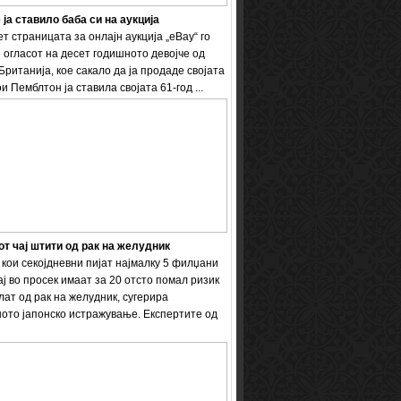
 ја ставило баба си на аукција
т страницата за онлајн аукција „eBay“ го
 огласот на десет годишното девојче од
Британија, кое сакало да ја продаде својата
и Пемблтон ја ставила својата 61-год ...
т чај штити од рак на желудник
кои секојдневни пијат најмалку 5 филџани
ај во просек имаат за 20 отсто помал ризик
лат од рак на желудник, сугерира
ото јапонско истражување. Експертите од