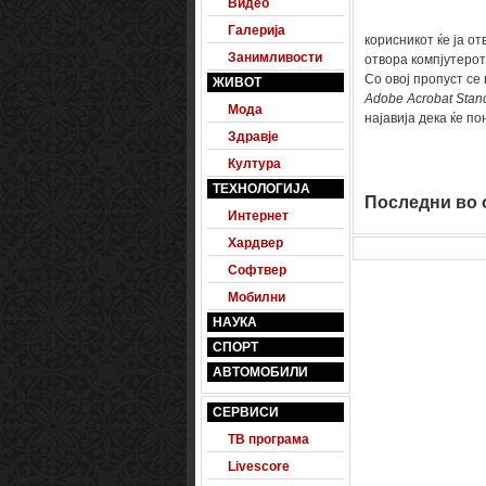
Видео
Галерија
корисникот ќе ја от
Занимливости
отвора компјутерот
Со овој пропуст се
ЖИВОТ
Adobe Acrobat Stand
Мода
најавија дека ќе п
Здравје
Култура
ТЕХНОЛОГИЈА
Последни во о
Интернет
Хардвер
Софтвер
Мобилни
НАУКА
СПОРТ
АВТОМОБИЛИ
СЕРВИСИ
ТВ програма
Livescore