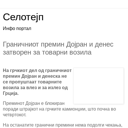
Селотејп
Инфо портал
Граничниот премин Дојран и денес
затворен за товарни возила
На грчкиот дел од граничниот
премин Дојран и денеска не
се пропуштаат товарните
возила за влез и за излез од
Грција.
Преминот Дојран е блокиран
поради штрајкот на грчките камионџии, што почна во
четвртокот.
На останатите гранични премини нема подолги чекања,