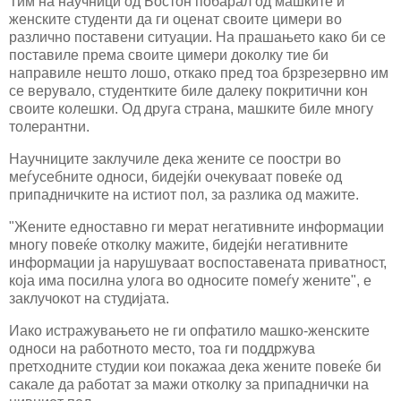
Тим на научници од Бостон побарал од машките и
женските студенти да ги оценат своите цимери во
различно поставени ситуации. На прашањето како би се
поставиле према своите цимери доколку тие би
направиле нешто лошо, откако пред тоа брзрезервно им
се верувало, студентките биле далеку покритични кон
своите колешки. Од друга страна, машките биле многу
толерантни.
Научниците заклучиле дека жените се поостри во
меѓусебните односи, бидејќи очекуваат повеќе од
припадничките на истиот пол, за разлика од мажите.
"Жените едноставно ги мерат негативните информации
многу повеќе отколку мажите, бидејќи негативните
информации ја нарушуваат воспоставената приватност,
која има посилна улога во односите помеѓу жените", е
заклучокот на студијата.
Иако истражувањето не ги опфатило машко-женските
односи на работното место, тоа ги поддржува
претходните студии кои покажаа дека жените повеќе би
сакале да работат за мажи отколку за припаднички на