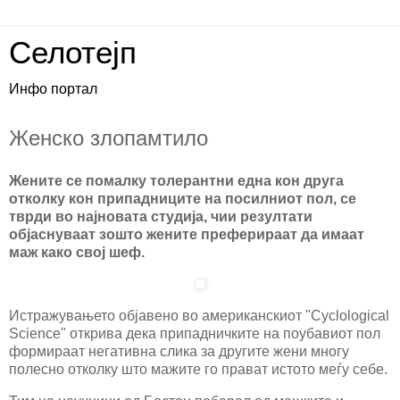
Селотејп
Инфо портал
Женско злопамтило
Жените се помалку толерантни една кон друга
отколку кон припадниците на посилниот пол, се
тврди во најновата студија, чии резултати
објаснуваат зошто жените преферираат да имаат
маж како свој шеф.
Истражувањето објавено во американскиот "Cyclological
Science" открива дека припадничките на поубавиот пол
формираат негативна слика за другите жени многу
полесно отколку што мажите го прават истото меѓу себе.