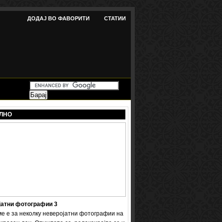
ДОДАЈ ВО ФАВОРИТИ
СТАТИИ
ЛНО
јатни фотографии 3
ме е за неколку неверојатни фотографии на