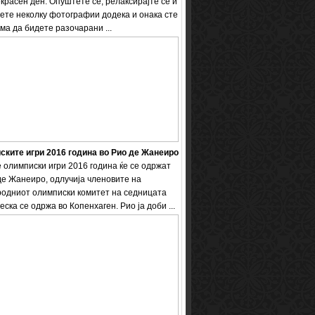
екрасен ден. Опуштете се, релаксирајте се и
ете неколку фотографии додека и онака сте
ема да бидете разочарани ...
ките игри 2016 година во Рио де Жанеиро
 олимписки игри 2016 година ќе се одржат
де Жанеиро, одлучија членовите на
одниот олимписки комитет на седницата
еска се одржа во Копенхаген. Рио ја доби ...