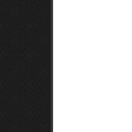
Smart1x2.com
Soko Zabava