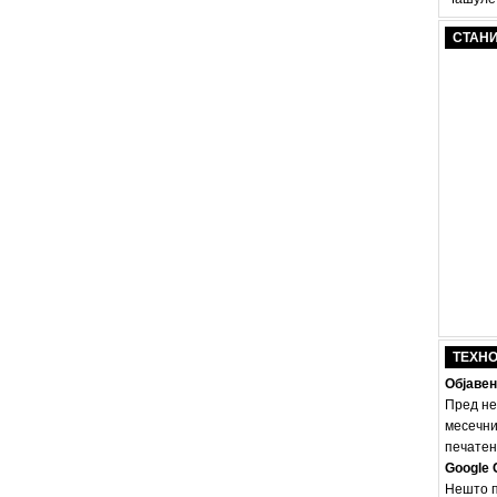
СТАН
ТЕХН
Објавен
Пред не
месечни
печатено
Google 
Нешто п