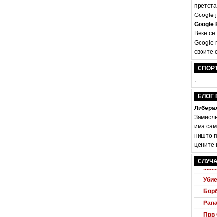
претста
Google ј
Google F
Веќе се
Google 
своите с
СПОР
.
БЛОГ 
Либерал
Замисле
има сам
ништо п
цените н
Audi
СЛУЧА
Маке
Убие
Борб
Pana
Прв 