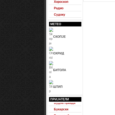
Хороскоп
Радио
Судоку
МЕТЕО
СКОПЈЕ
ОХРИД
БИТОЛА
ШТИП
24 Фудбал
ПРИЈАТЕЛИ
Будна правда
Букарски
Велесвеб