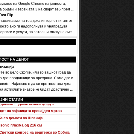
вување на Google Chrome на јавноста,
а објави и верзијата 3 на својот веб прел ...
ast Flip
 навикнавме на тоа дека интернет гигантот
постојано ги надополнува и унапредува
ервиси и услуги, па затоа ни малку не сме ...
Т
ПОСТ НА ДЕНОТ
изација
те во цело Скопје, или во вашиот град да
о две продавници за прехрана. Само две и
овеќе. Најлесно е да се претпостави дека
а артиклите внатре ќе бидат драстично ...
 A5 Sportback потполно разоткриен
ЈНИ СТАТИИ
донско - турски бизнис форум
цот на зајачицата пронајден мртов
а со домати во Шпанија
sonic плазма од 216 см
Светски конгрес на вештерки во Србија