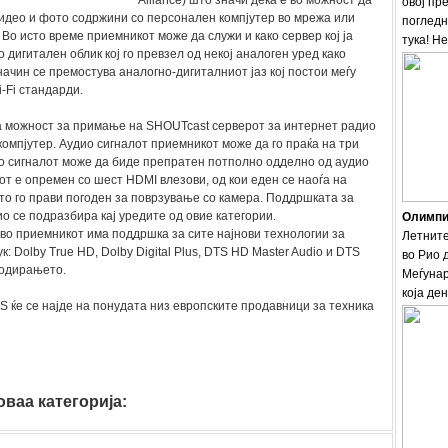
Alliance) што значи дека е во можност да
овој пр
видео и фото содржини со персонален компјутер во мрежа или
погледн
 Во исто време приемникот може да служи и како сервер кој ја
тука! Н
 дигитален облик кој го превзел од некој аналоген уред како
начин се премостува аналогно-дигиталниот јаз кој постои меѓу
-Fi стандарди.
можност за примање на SHOUTcast серверот за интернет радио
компјутер. Аудио сигналот приемникот може да го праќа на три
о сигналот може да биде препратен потполно одделно од аудио
т е опремен со шест HDMI влезови, од кои еден се наоѓа на
о го прави погоден за поврзување со камера. Поддршката за
ио се подразбира кај уредите од овие категории.
Олимпис
во приемникот има поддршка за сите најнови технологии за
Летните
к: Dolby True HD, Dolby Digital Plus, DTS HD Master Audio и DTS
во Рио 
кодирањето.
Меѓунар
која ден
ќе се најде на понудата низ европските продавници за техника
ваа категорија: