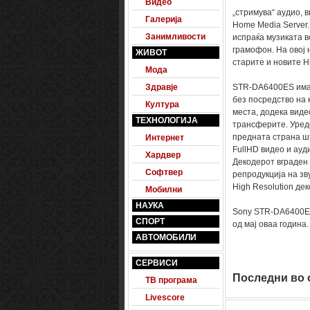
Видео
„стримува“ аудио, 
Галерија
Home Media Server.
Занимливости
испраќа музиката во
грамофон. На овој 
ЖИВОТ
старите и новите Hi
Мода
Здравје
STR-DA6400ES има 
без посредство на 
Култура
места, додека виде
ТЕХНОЛОГИЈА
трансферите. Уредо
предната страна шт
Интернет
FullHD видео и ауд
Хардвер
Декодерот вграден 
Софтвер
репродукција на зву
High Resolution де
Мобилни
НАУКА
Sony STR-DA6400ES 
СПОРТ
од мај оваа година.
АВТОМОБИЛИ
СЕРВИСИ
Последни во о
ТВ програма
Livescore