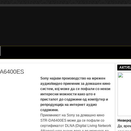
АКТУЕ
DA6400ES
Sony најави производство на мрежен
аудио/видео приемник за домашен кино
систем, кој може да се пофали со некои
интересни можности како што е
пристапот до содржини од компјутер и
репродукција на интернет аудио
содржини.
Приемникот на Sony за домашно кино
STR-DA6400ES може да се пофали со
Неверо
сертификатот DLNA (Digital Living Network
Да, вре