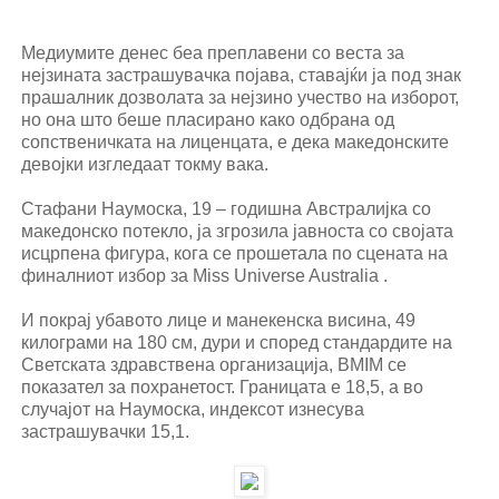
Медиумите денес беа преплавени со веста за
нејзината застрашувачка појава, ставајќи ја под знак
прашалник дозволата за нејзино учество на изборот,
но она што беше пласирано како одбрана од
сопственичката на лиценцата, е дека македонските
девојки изгледаат токму вака.
Стафани Наумоска, 19 – годишна Австралијка со
македонско потекло, ја згрозила јавноста со својата
исцрпена фигура, кога се прошетала по сцената на
финалниот избор за Miss Universe Australia .
И покрај убавото лице и манекенска висина, 49
килограми на 180 см, дури и според стандардите на
Светската здравствена организација, BMIМ се
показател за похранетост. Границата е 18,5, а во
случајот на Наумоска, индексот изнесува
застрашувачки 15,1.