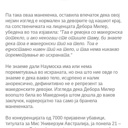
Па така оваа манекенка, оставила впечаток дека овој
нејзин изглед е нормален за девојките од нашиот крај,
па сопственичката на лиценцата Дебора Милер,
убедена во тоа изјавила:
“Таа е девојка со македонска
потекло, и ако некогаш сте отишле таму, би знаеле
дека тоа е македонски тип на тело. Тоа е
едноставно нивен тип на тело, и таа нема никакво
пореметување во исхраната.“
Не знаеме дали Наумоска има или нема
пореметувања во исхраната, но она што ние овде го
знаеме е дека вакво тело, исцрпено и налик
анорексично, дефинитивно не е репрезент за
македонските девојки. Изгледа дека Дебора Милер
воопшто била во Македонија штом дошла до ваков
заклучок, најверојатно таа само ја бранела
манекенката.
Во конкуренцијата од 7000 пријавени убавици,
титулата за Мис Универзум Австралија, ја понела 21 –