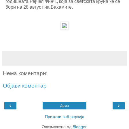
годишната Рејчел Финч., која за светската круна ќе се
бори на 28 август на Бахамите.
Нема коментари:
Објави коментар
‹
›
Дома
Прикажи веб-верзија
Овозможено од
Blogger
.