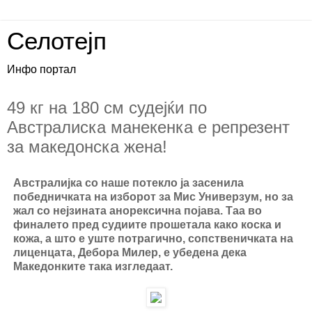
Селотејп
Инфо портал
49 кг на 180 см судејќи по
Австралиска манекенка е репрезент
за македонска жена!
Австралијка со наше потекло ја засенила
победничката на изборот за Мис Универзум, но за
жал со нејзината анорексична појава. Таа во
финалето пред судиите прошетала како коска и
кожа, а што е уште потрагично, сопственичката на
лиценцата, Дебора Милер, е убедена дека
Македонките така изгледаат.