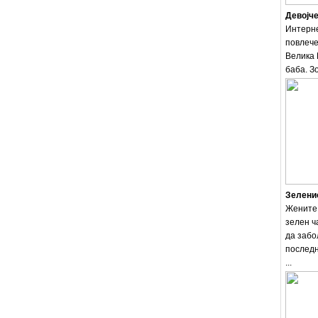
Девојче
Интерне
повлече
Велика 
баба. Зо
Зеленио
Жените 
зелен ч
да забо
последн
...