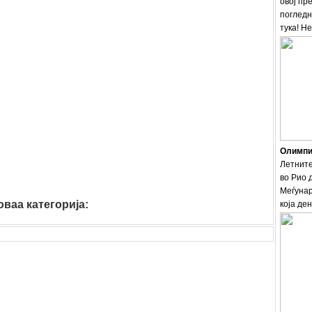
овој пр
погледн
тука! Н
Олимпис
Летните
во Рио 
Меѓунар
ваа категорија:
која ден