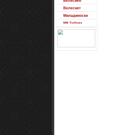
Велеснет
Миладиноски
МК Забава
Оксиморон
Паблишер
Позадини
Развигор
Сајт на денот
Сеад93
Alexandro
Arsenal
Macedonia
Free Counter-
Strike Server
Macedinian Top
Models
Razvigor
Science Fiction
Observer