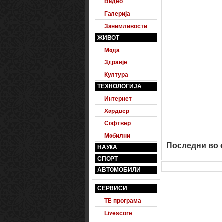
Видео
Галерија
Занимливости
ЖИВОТ
Мода
Здравје
Култура
ТЕХНОЛОГИЈА
Интернет
Хардвер
Софтвер
Мобилни
Последни во о
НАУКА
СПОРТ
АВТОМОБИЛИ
СЕРВИСИ
ТВ програма
Livescore