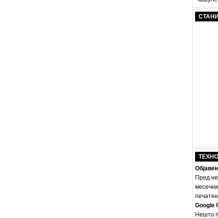
СТАН
ТЕХН
Објавен
Пред не
месечни
печатено
Google 
Нешто п