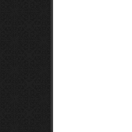
Smart1x2.com
Soko Zabava