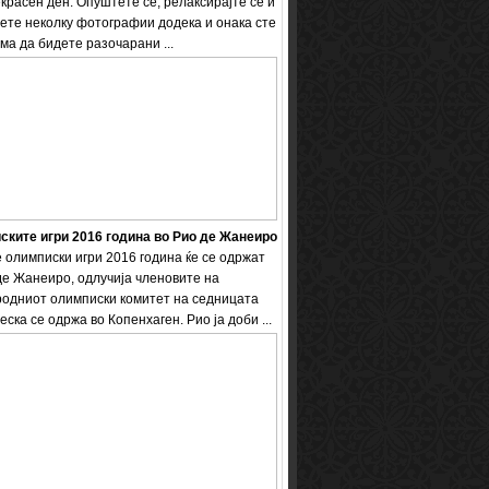
екрасен ден. Опуштете се, релаксирајте се и
ете неколку фотографии додека и онака сте
ема да бидете разочарани ...
ките игри 2016 година во Рио де Жанеиро
 олимписки игри 2016 година ќе се одржат
де Жанеиро, одлучија членовите на
одниот олимписки комитет на седницата
еска се одржа во Копенхаген. Рио ја доби ...