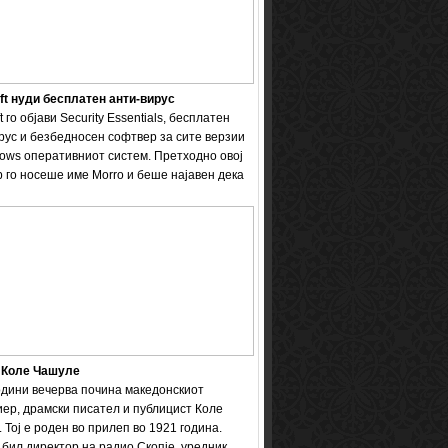
ft нуди бесплатен анти-вирус
t го објави Security Essentials, бесплатен
рус и безбедносен софтвер за сите верзии
ows оперативниот систем. Претходно овој
 го носеше име Мorro и беше најавен дека
 Коле Чашуле
одини вечерва почина македонскиот
ер, драмски писател и публицист Коле
 Тој е роден во прилеп во 1921 година.
бил директор на радио Скопје, уредник ...