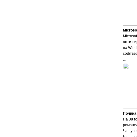
Microso
Microsof
анти-ви
на Wind
софтвер
...
Почина
На 88 г
романси
Чашуле.
Чашуле 