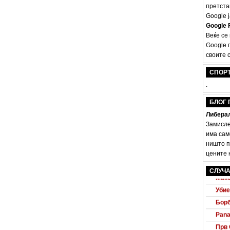
претста
Google ј
Google F
Веќе се
Google 
своите с
СПОР
.
БЛОГ 
Либерал
Замисле
има сам
ништо п
цените н
Audi
СЛУЧА
Маке
Убие
Борб
Pana
Прв 