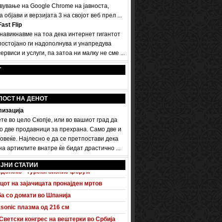
вување на Google Chrome на јавноста,
а објави и верзијата 3 на својот веб прел ...
ast Flip
 навикнавме на тоа дека интернет гигантот
постојано ги надополнува и унапредува
ервиси и услуги, па затоа ни малку не сме ...
Т
ПОСТ НА ДЕНОТ
изација
те во цело Скопје, или во вашиот град да
о две продавници за прехрана. Само две и
овеќе. Најлесно е да се претпостави дека
а артиклите внатре ќе бидат драстично ...
 A5 Sportback потполно разоткриен
ЈНИ СТАТИИ
донско - турски бизнис форум
цот на зајачицата пронајден мртов
а со домати во Шпанија
sonic плазма од 216 см
Светски конгрес на вештерки во Србија