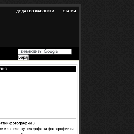
ДОДАЈ ВО ФАВОРИТИ
СТАТИИ
ЛНО
јатни фотографии 3
ме е за неколку неверојатни фотографии на