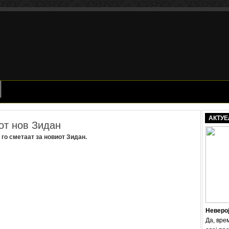
АКТУЕ
от нов Зидан
 го сметаат за новиот Зидан.
Неверо
Да, вре