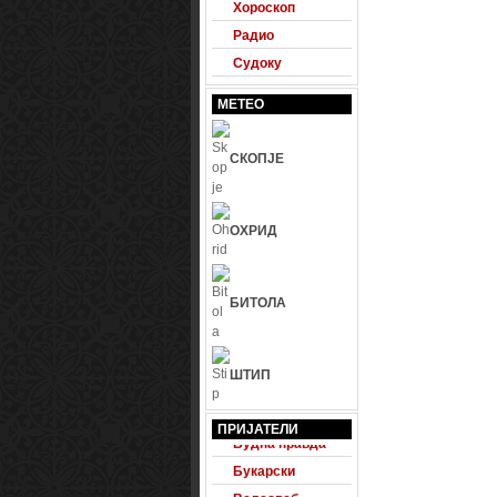
Хороскоп
Радио
Судоку
МЕТЕО
СКОПЈЕ
ОХРИД
БИТОЛА
ШТИП
24 Фудбал
ПРИЈАТЕЛИ
Будна правда
Букарски
Велесвеб