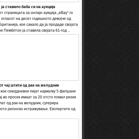
 ја ставило баба си на аукција
т страницата за онлајн аукција „eBay“ го
 огласот на десет годишното девојче од
Британија, кое сакало да ја продаде својата
и Пемблтон ја ставила својата 61-год ...
т чај штити од рак на желудник
кои секојдневни пијат најмалку 5 филџани
ај во просек имаат за 20 отсто помал ризик
лат од рак на желудник, сугерира
ото јапонско истражување. Експертите од