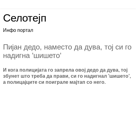
Селотејп
Инфо портал
Пијан дедо, наместо да дува, тој си го
надигна ’шишето’
И кога полицијата го запрела овој дедо да дува, тој
збунет што треба да прави, си го надигнал ’шишето’,
а полицајците си поиграле мајтап со него.