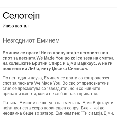
Селотејп
Инфо портал
Незгодниот Еминем
Еминем се врати! Не го пропуштајте неговиот нов
спот за песната We Made You во кој се зеза на сметка
на колешките Бритни Спирс и Ејми Вајнхаус. А не ги
поштеди ни ЛиЛо, ниту Џесика Симпсон.
По пет години пауза, Еминем се врати со контроверзен
спот за песната We Made You. Во својот препознатлив
стил се пресметува со "ѕвездите", но и со нивните
приватни животи, кои и не се баш така приватни.
Па така, Еминем се шегува на сметка на Ејми Вајнхаус и
нејзиниот сега скоро поранешен сопруг Блејк, кој до
неодамна беше во затвор. Еминем пее: "Ти си моја Ејми,