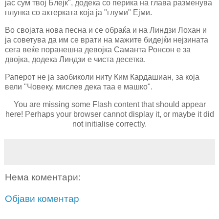
јас сум твој Блејк", додека со перика на глава разменува
плунка со актерката која ја "глуми" Ејми.
Во својата нова песна и се обраќа и на Линдзи Лохан и
ја советува да им се врати на мажите бидејќи нејзината
сега веќе поранешна девојка Саманта Ронсон е за
двојка, додека Линдзи е чиста десетка.
Раперот не ја заобиколи ниту Ким Кардашиан, за која
вели "Човеку, мислев дека таа е машко".
You are missing some Flash content that should appear
here! Perhaps your browser cannot display it, or maybe it did
not initialise correctly.
Нема коментари:
Објави коментар