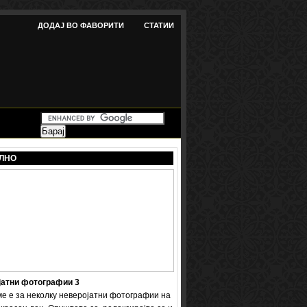
ДОДАЈ ВО ФАВОРИТИ
СТАТИИ
ЛНО
јатни фотографии 3
ме е за неколку неверојатни фотографии на