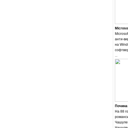
Microso
Microsof
анти-ви
на Wind
софтвер
...
Почина
На 88 г
романси
Чашуле.
Чашуле 