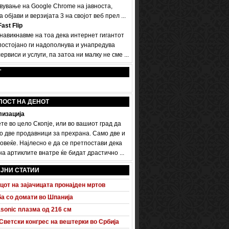
вување на Google Chrome на јавноста,
а објави и верзијата 3 на својот веб прел ...
ast Flip
 навикнавме на тоа дека интернет гигантот
постојано ги надополнува и унапредува
ервиси и услуги, па затоа ни малку не сме ...
Т
ПОСТ НА ДЕНОТ
изација
те во цело Скопје, или во вашиот град да
о две продавници за прехрана. Само две и
овеќе. Најлесно е да се претпостави дека
а артиклите внатре ќе бидат драстично ...
 A5 Sportback потполно разоткриен
донско - турски бизнис форум
ЈНИ СТАТИИ
цот на зајачицата пронајден мртов
а со домати во Шпанија
sonic плазма од 216 см
Светски конгрес на вештерки во Србија