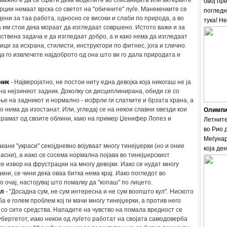
јважно е да се сфати дека моделите во списанијата или актерките
овој пр
ции немаат врска со светот на "обичните" луѓе. Манекенките се
погледн
ени за таа работа, односно се високи и слаби по природа, а во
тука! Н
 им стои дека мораат да изгледаат совршено. Истото важи и за
нствена задача е да изгледаат добро, а и како нема да изгледаат
ици за исхрана, стилисти, инструктори по фитнес, јога и слично.
да го извлечете најдоброто од она што ви го дала природата и
ник
- Најверојатно, не постои ниту една девојка која никогаш не ја
на нејзиниот задник. Доколку си дисциплинирана, обиди се со
ње на задникот и нормално - исфрли ги слатките и брзата храна, а
о нема да изостанат. Или, угледај се на некои славни ѕвезди кои
Олимпис
срамат од своите облини, како на пример Џенифер Лопез и
Летните
во Рио 
Меѓунар
акани "украси" секојдневно војуваат многу тинејџерки (но и оние
која ден
расни), а иако се сосема нормална појава во тинејџерскиот
се извор на фрустрации на многу девојки. Иако се нудат многу
кни, се чини дека оваа битка нема крај. Иако погледот во
 очај, настојувај што помалку да "копаш" по лицето.
ул
- "Досадна сум, не сум интересна и не сум воопшто кул". Ниското
а е голем проблем кој ги мачи многу тинејџерки, а против него
 со сите средства. Нападите на чувство на помала вредност се
бертетот, иако некои од луѓето работат на својата самодоверба