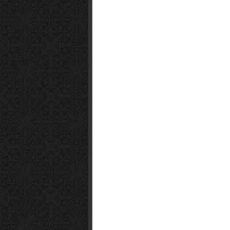
Smart1x2.com
Soko Zabava