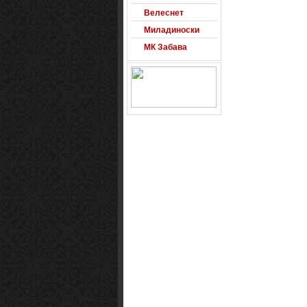
Велеснет
Миладиноски
МК Забава
Оксиморон
Паблишер
Позадини
Развигор
Сајт на денот
Сеад93
Alexandro
Arsenal
Macedonia
Free Counter-
Strike Server
Macedinian Top
Models
Razvigor
Science Fiction
Observer