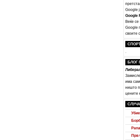
претста
Google ј
Google F
Веќе се
Google 
своите с
СПОР
.
БЛОГ 
Либерал
Замисле
има сам
ништо п
цените н
Audi
Маке
СЛУЧА
Убие
Борб
Pana
Прв 