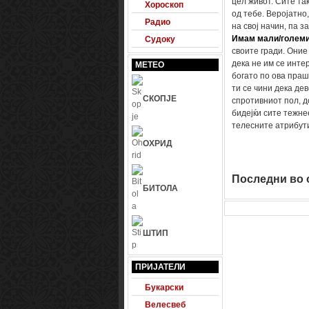
цел живот. Сите та
Хороскоп
од тебе. Веројатно,
Радио
на свој начин, па з
Имам мали/големи
Судоку
своите гради. Оние
дека не им се инте
МЕТЕО
богато по ова праш
ти се чини дека де
СКОПЈЕ
спротивниот пол, д
бидејќи сите тежне
телесните атрибут
ОХРИД
Последни во о
БИТОЛА
ШТИП
24 Фудбал
Будна правда
ПРИЈАТЕЛИ
Букарски
Велесвеб