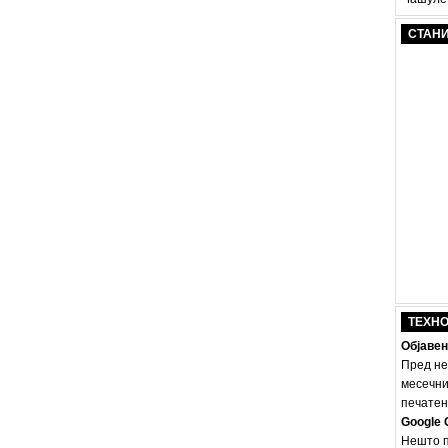
СТАН
ТЕХН
Објавен
Пред не
месечни
печатено
Google 
Нешто п