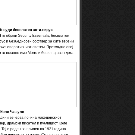
ft нуди бесплатен анти-вирус
t го објави Security Essentials, бесплатен
рус и безбедносен софтвер за сите верзии
ows оперативниот систем. Претходно овој
 го носеше име Мorro и беше најавен дека
 Коле Чашуле
одини вечерва почина македонскиот
ер, драмски писател и публицист Коле
 Тој е роден во прилеп во 1921 година.
бил директор на радио Скопје, уредник ...