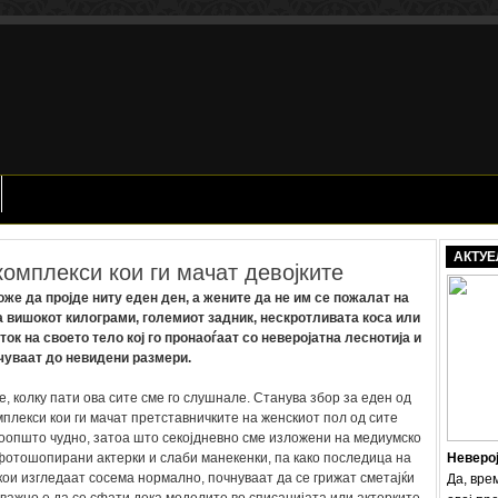
АКТУЕ
комплекси кои ги мачат девојките
оже да пројде ниту еден ден, а жените да не им се пожалат на
а вишокот килограми, големиот задник, нескротливата коса или
ток на своето тело кој го пронаоѓаат со неверојатна леснотија и
чуваат до невидени размери.
е, колку пати ова сите сме го слушнале. Станува збор за еден од
плекси кои ги мачат претставничките на женскиот пол од сите
воопшто чудно, затоа што секојдневно сме изложени на медиумско
отошопирани актерки и слаби манекенки, па како последица на
Неверо
 кои изгледаат сосема нормално, почнуваат да се грижат сметајќи
Да, вре