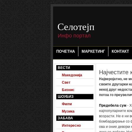
-->
Селотејп
Инфо портал
ПОЧЕТНА
МАРКЕТИНГ
КОНТАКТ
ВЕСТИ
Најчестите 
Македонија
Најверојатно, не м
Свет
своите другарки н
некој друг недоста
Бизнис
потоа го преувели
ШОУБИЗ
Филм
Предебела сум
- Х
најпопуларните ком
Музика
возрасти. Не е ни 
ЗАБАВА
бомбардирање со ф
Интересно
ова и оние девојки