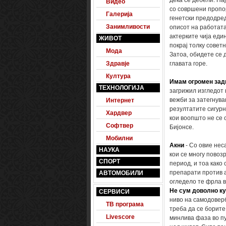
дека се дебели. На
Видео
со совршени пропор
Галерија
генетски предодред
Занимливости
описот на работата
актерките чија еди
ЖИВОТ
покрај толку советн
Мода
Затоа, обидете се 
Здравје
главата горе.
Култура
Имам огромен зад
ТЕХНОЛОГИЈА
загрижил изгледот 
вежби за затегнува
Интернет
резултатите сигурн
Хардвер
кои воопшто не се 
Софтвер
Бијонсе.
Мобилни
Акни
- Со овие нес
НАУКА
кои се многу повоз
СПОРТ
период, и тоа како 
препарати против а
АВТОМОБИЛИ
огледело те фрла во
Не сум доволно к
СЕРВИСИ
ниво на самодоверб
ТВ програма
треба да се борите
Livescore
минлива фаза во пу