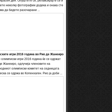
екрасен ден. Опуштете се, релаксирајте се и
ете неколку фотографии додека и онака сте
ема да бидете разочарани ...
ките игри 2016 година во Рио де Жанеиро
 олимписки игри 2016 година ќе се одржат
де Жанеиро, одлучија членовите на
одниот олимписки комитет на седницата
еска се одржа во Копенхаген. Рио ја доби ...