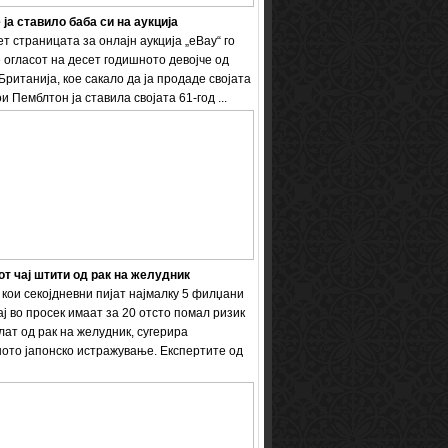
 ја ставило баба си на аукција
т страницата за онлајн аукција „eBay“ го
 огласот на десет годишното девојче од
Британија, кое сакало да ја продаде својата
и Пемблтон ја ставила својата 61-год ...
т чај штити од рак на желудник
кои секојдневни пијат најмалку 5 филџани
ај во просек имаат за 20 отсто помал ризик
лат од рак на желудник, сугерира
ото јапонско истражување. Експертите од