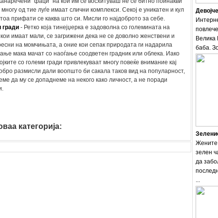
канаречени "фаци" на кои им се восхитуваш не се битно поинакви
 многу од тие луѓе имаат слични комплекси. Секој е уникатен и кул
Девојче
атоа прифати се каква што си. Мисли го најдоброто за себе.
Интерне
 гради
- Ретко која тинејџерка е задоволна со големината на
повлече
 кои имаат мали, се загрижени дека не се доволно женствени и
Велика 
ресни на момчињата, а оние кои сепак природата ги надарила
баба. Зо
ање мака мачат со наоѓање соодветен градник или облека. Иако
војките со големи гради привлекуваат многу повеќе внимание кај
обро размисли дали воопшто би сакала таков вид на популарност,
еме да му се допаднеме на некого како личност, а не поради
и.
ваа категорија:
moda
Зеленио
Жените 
зелен ч
да забо
последн
...