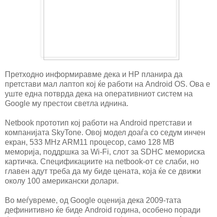
Претходно информиравме дека и HP планира да
претстави мал лаптоп кој ќе работи на Android OS. Ова е
уште една потврда дека на оперативниот систем на
Google му престои светла иднина.
Netbook прототип кој работи на Android претстави и
компанијата SkyTone. Овој модел доаѓа со седум инчен
екран, 533 MHz ARM11 процесор, само 128 MB
меморија, поддршка за Wi-Fi, слот за SDHC мемориска
картичка. Спецификациите на netbook-от се слаби, но
главен адут треба да му биде цената, која ќе се движи
околу 100 американски долари.
Во меѓувреме, од Google оценија дека 2009-тата
дефинитивно ќе биде Android година, особено поради