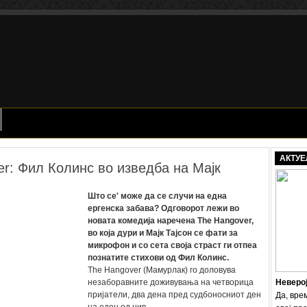
АКТУЕ
r: Фил Колинс во изведба на Мајк
Што се' може да се случи на една
ергенска забава? Одговорот лежи во
новата комедија наречена The Hangover,
во која дури и Мајк Тајсон се фати за
микрофон и со сета своја страст ги отпеа
познатите стихови од Фил Колинс.
The Hangover (Мамурлак) го доловува
незаборавните доживувања на четворица
Неверо
пријатели, два дена пред судбоносниот ден
Да, вре