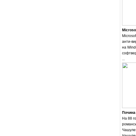
Microso
Microsof
анти-ви
на Wind
софтвер
...
Почина
На 88 г
романси
Чашуле.
Чашуле 