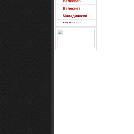
Велеснет
Миладиноски
МК Забава
Оксиморон
Паблишер
Позадини
Развигор
Сајт на денот
Сеад93
Alexandro
Arsenal
Macedonia
Free Counter-
Strike Server
Macedinian Top
Models
Razvigor
Science Fiction
Observer