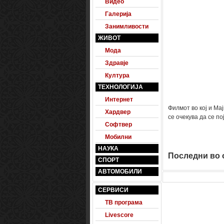
Видео
Галерија
Занимливости
ЖИВОТ
Мода
Здравје
Култура
ТЕХНОЛОГИЈА
Интернет
Филмот во кој и Мај
Хардвер
се очекува да се по
Софтвер
Мобилни
НАУКА
Последни во о
СПОРТ
АВТОМОБИЛИ
СЕРВИСИ
ТВ програма
Livescore