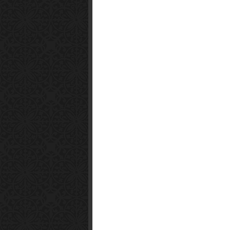
Smart1x2.com
Soko Zabava