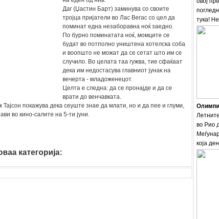
на еден од нив.
овој пр
Даг (Џастин Барт) заминува со своите
погледн
тројца пријатели во Лас Вегас со цел да
тука! Н
поминат една незаборавна ноќ заедно.
По бурно поминатата ноќ, момците се
будат во потполно уништена хотелска соба
и воопшто не можат да се сетат што им се
случило. Во целата таа гужва, тие сфаќаат
дека им недостасува главниот јунак на
вечерта - младоженецот.
Целта е следна: да се пронајде и да се
врати до венчавката.
к Тајсон покажува дека сеуште знае да млати, но и да пее и глуми,
Олимпис
јави во кино-салите на 5-ти јуни.
Летните
во Рио 
Меѓунар
која ден
ваа категорија:
film