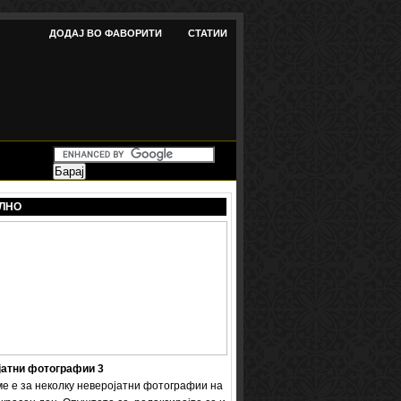
ДОДАЈ ВО ФАВОРИТИ
СТАТИИ
ЛНО
јатни фотографии 3
ме е за неколку неверојатни фотографии на