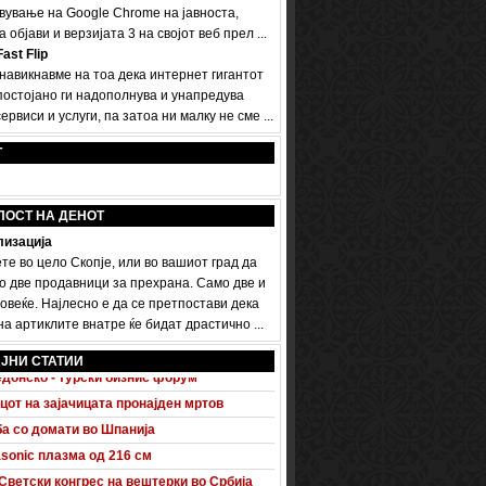
вување на Google Chrome на јавноста,
а објави и верзијата 3 на својот веб прел ...
ast Flip
 навикнавме на тоа дека интернет гигантот
постојано ги надополнува и унапредува
ервиси и услуги, па затоа ни малку не сме ...
Т
ПОСТ НА ДЕНОТ
изација
те во цело Скопје, или во вашиот град да
о две продавници за прехрана. Само две и
овеќе. Најлесно е да се претпостави дека
а артиклите внатре ќе бидат драстично ...
 A5 Sportback потполно разоткриен
ЈНИ СТАТИИ
донско - турски бизнис форум
цот на зајачицата пронајден мртов
а со домати во Шпанија
sonic плазма од 216 см
Светски конгрес на вештерки во Србија