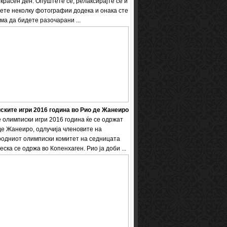
екрасен ден. Опуштете се, релаксирајте се и
ете неколку фотографии додека и онака сте
ема да бидете разочарани ...
ките игри 2016 година во Рио де Жанеиро
 олимписки игри 2016 година ќе се одржат
де Жанеиро, одлучија членовите на
одниот олимписки комитет на седницата
еска се одржа во Копенхаген. Рио ја доби ...