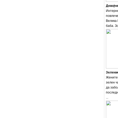
Девојче
Интерне
повлече
Велика 
баба. Зо
Зеленио
Жените 
зелен ч
да забо
последн
...