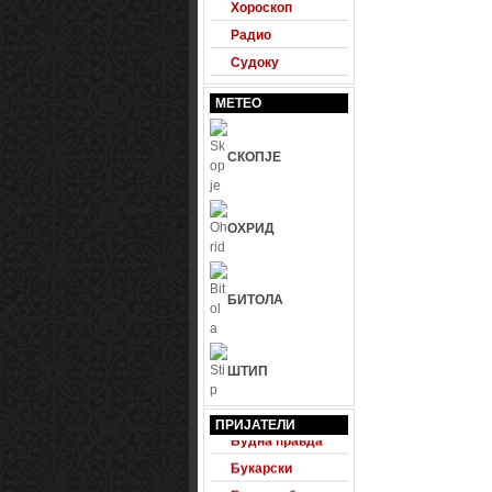
Хороскоп
Радио
Судоку
МЕТЕО
СКОПЈЕ
ОХРИД
БИТОЛА
ШТИП
24 Фудбал
ПРИЈАТЕЛИ
Будна правда
Букарски
Велесвеб