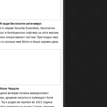
ft нуди бесплатен анти-вирус
t го објави Security Essentials, бесплатен
рус и безбедносен софтвер за сите верзии
ows оперативниот систем. Претходно овој
 го носеше име Мorro и беше најавен дека
 Коле Чашуле
одини вечерва почина македонскиот
ер, драмски писател и публицист Коле
 Тој е роден во прилеп во 1921 година.
бил директор на радио Скопје, уредник ...