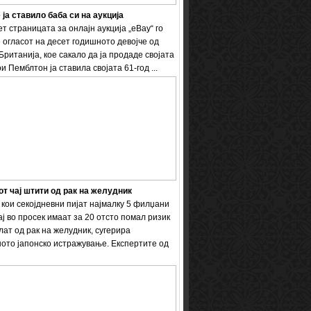
 ја ставило баба си на аукција
т страницата за онлајн аукција „eBay“ го
 огласот на десет годишното девојче од
Британија, кое сакало да ја продаде својата
и Пемблтон ја ставила својата 61-год ...
т чај штити од рак на желудник
кои секојдневни пијат најмалку 5 филџани
ај во просек имаат за 20 отсто помал ризик
лат од рак на желудник, сугерира
ото јапонско истражување. Експертите од