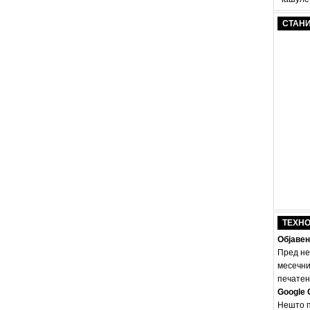
СТАН
ТЕХН
Објавен
Пред не
месечни
печатено
Google 
Нешто п