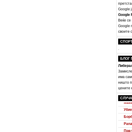
претста
Google ј
Google F
Веќе се
Google 
своите с
СПОР
.
БЛОГ 
Либерал
Замисле
има сам
ништо п
цените н
Audi
СЛУЧА
Маке
Убие
Борб
Pana
Прв 