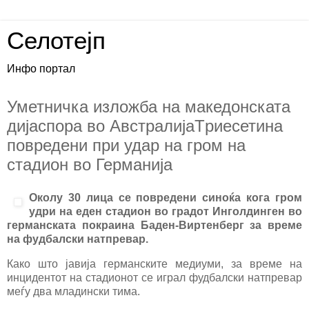
Селотејп
Инфо портал
Уметничка изложба на македонската
дијаспора во АвстралијаTриесетина
повредени при удар на гром на
стадион во Германија
Околу 30 лица се повредени синоќа кога гром
удри на еден стадион во градот Инголдинген во
германската покраина Баден-Виртенберг за време
на фудбалски натпревар.
Како што јавија германските медиуми, за време на
инцидентот на стадионот се играл фудбалски натпревар
меѓу два младински тима.