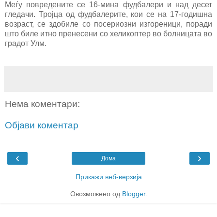
Меѓу повредените се 16-мина фудбалери и над десет
гледачи. Тројца од фудбалерите, кои се на 17-годишна
возраст, се здобиле со посериозни изгореници, поради
што биле итно пренесени со хеликоптер во болницата во
градот Улм.
Нема коментари:
Објави коментар
‹
›
Дома
Прикажи веб-верзија
Овозможено од
Blogger
.